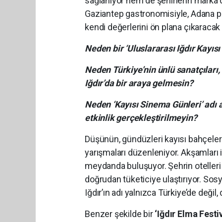
sağlanıyor hem de şehirlerin marka d
Gaziantep gastronomisiyle, Adana port
kendi değerlerini ön plana çıkaracak 
Neden bir ‘Uluslararası Iğdır Kayıs
Neden Türkiye’nin ünlü sanatçıları,
Iğdır’da bir araya gelmesin?
Neden ‘Kayısı Sinema Günleri’ adı 
etkinlik gerçekleştirilmeyin?
Düşünün, gündüzleri kayısı bahçeleri
yarışmaları düzenleniyor. Akşamları i
meydanda buluşuyor. Şehrin otelleri d
doğrudan tüketiciye ulaştırıyor. Sos
Iğdır’ın adı yalnızca Türkiye’de deği
Benzer şekilde bir
‘Iğdır Elma Festiv