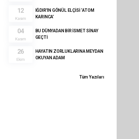
12
IĞDIR’IN GÖNÜL ELÇİSİ ‘ATOM
KARINCA’
Kasım
04
BU DÜNYADAN BİR İSMET SİNAY
GEÇTİ
Kasım
26
HAYATIN ZORLUKLARINA MEYDAN
OKUYAN ADAM
Ekim
Tüm Yazıları