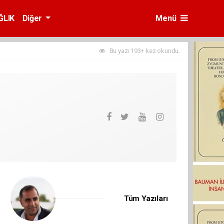
ĞLIK
Diğer
Menü
Bu yazı 193+ kez okundu.
Tüm Yazıları