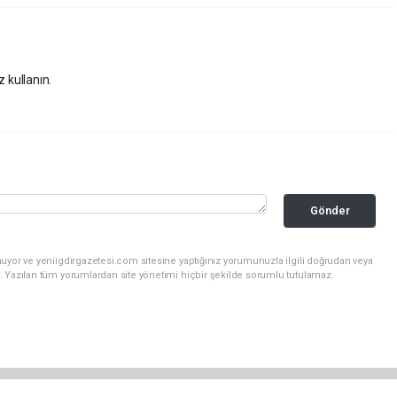
z kullanın.
Gönder
uyor ve yeniigdirgazetesi.com sitesine yaptığınız yorumunuzla ilgili doğrudan veya
. Yazılan tüm yorumlardan site yönetimi hiçbir şekilde sorumlu tutulamaz.