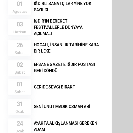
01
IĞDIRLI SANATÇILAR YİNE YOK
SAYILDI
Ağustos
IĞDIR’IN BEREKETİ
03
FESTİVALLERLE DÜNYAYA
Haziran
AÇILMALI
26
HOCALI, İNSANLIK TARİHİNE KARA
BİR LEKE
Şubat
02
EFSANE GAZETE IĞDIR POSTASI
GERİ DÖNDÜ
Şubat
01
GERİDE SEVGİ BIRAKTI
Şubat
31
SENİ UNUTMADIK OSMAN ABİ
Ocak
24
AYAKTA ALKIŞLANMASI GEREKEN
ADAM
Ocak