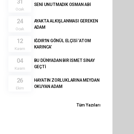
31
SENİ UNUTMADIK OSMAN ABİ
Ocak
24
AYAKTA ALKIŞLANMASI GEREKEN
ADAM
Ocak
12
IĞDIR’IN GÖNÜL ELÇİSİ ‘ATOM
KARINCA’
Kasım
04
BU DÜNYADAN BİR İSMET SİNAY
GEÇTİ
Kasım
26
HAYATIN ZORLUKLARINA MEYDAN
OKUYAN ADAM
Ekim
Tüm Yazıları