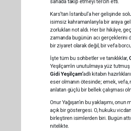
sahada takip etmeyi tercih etti.
Kars’tan İstanbul’a her gelişinde s
isimsiz kahramanlarıyla bir araya geldi
zorlukları not aldı. Her bir hikâye, ge
zamanda bugünün acı gerçeklerini de
bir ziyaret olarak değil, bir vefa borc
İşte tüm bu sohbetler ve tanıklıklar,
Yeşilçam’ın unutulmaya yüz tutmuş h
Gidi Yeşilçam’
adlı kitabın hazırlıkl
eser olmanın ötesinde; emek, vefa, 
anlatan güçlü bir bellek çalışması ol
Onur Yağışan’ın bu yaklaşımı, onun m
açık bir göstergesi. O, hukuku vicdan
birleştiren isimlerden biri. Bugün att
nitelikte.