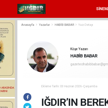
SİNEM
Anasayfa
Yazarlar
HABİB BABAR
Yazı Detayı
Köşe Yazarı
HABİB BABAR
gazetecihabibbabar@gm
Ekleme Tarihi: 03 Haziran 2026 -Çarşamba
IĞDIR’IN BERE