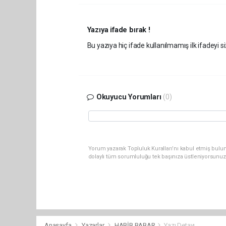
Yazıya ifade bırak !
Bu yazıya hiç ifade kullanılmamış ilk ifadeyi si
Okuyucu Yorumları
(0)
Yorum yazarak Topluluk Kuralları’nı kabul etmiş bulun
dolaylı tüm sorumluluğu tek başınıza üstleniyorsunuz
Anasayfa
Yazarlar
HABİB BABAR
Yazı Detayı