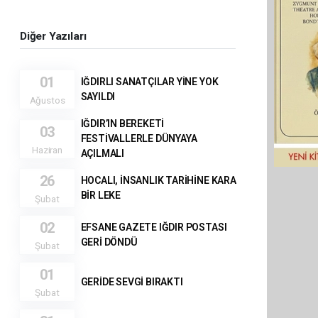
Diğer Yazıları
01
IĞDIRLI SANATÇILAR YİNE YOK
SAYILDI
Ağustos
IĞDIR’IN BEREKETİ
03
FESTİVALLERLE DÜNYAYA
Haziran
AÇILMALI
26
HOCALI, İNSANLIK TARİHİNE KARA
BİR LEKE
Şubat
02
EFSANE GAZETE IĞDIR POSTASI
GERİ DÖNDÜ
Şubat
01
GERİDE SEVGİ BIRAKTI
Şubat