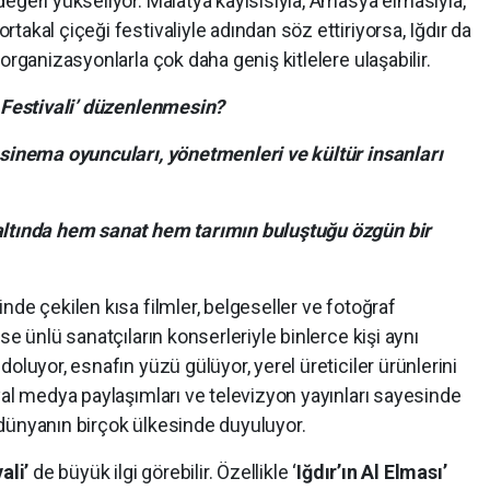
eğeri yükseliyor. Malatya kayısısıyla, Amasya elmasıyla,
akal çiçeği festivaliyle adından söz ettiriyorsa, Iğdır da
organizasyonlarla çok daha geniş kitlelere ulaşabilir.
ı Festivali’ düzenlenmesin?
 sinema oyuncuları, yönetmenleri ve kültür insanları
altında hem sanat hem tarımın buluştuğu özgün bir
nde çekilen kısa filmler, belgeseller ve fotoğraf
se ünlü sanatçıların konserleriyle binlerce kişi aynı
oluyor, esnafın yüzü gülüyor, yerel üreticiler ürünlerini
yal medya paylaşımları ve televizyon yayınları sayesinde
l, dünyanın birçok ülkesinde duyuluyor.
ali’
de büyük ilgi görebilir. Özellikle ‘
Iğdır’ın Al Elması’