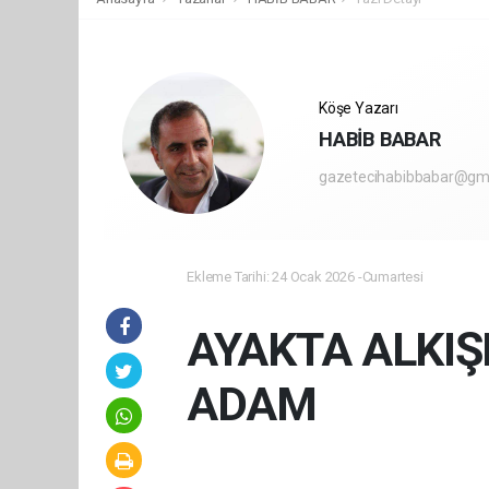
Köşe Yazarı
HABİB BABAR
gazetecihabibbabar@gm
Ekleme Tarihi: 24 Ocak 2026 -Cumartesi
AYAKTA ALKI
ADAM