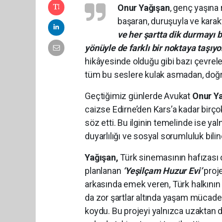
Onur Yağışan
, genç yaşına
başaran, duruşuyla ve karakt
ve her şartta dik durmayı b
yönüyle de farklı bir noktaya taşıyo
hikâyesinde olduğu gibi bazı çevrele
tüm bu seslere kulak asmadan, doğru 
Geçtiğimiz günlerde Avukat
Onur Y
caizse Edirne’den Kars’a kadar birço
söz etti. Bu ilginin temelinde ise ya
duyarlılığı ve sosyal sorumluluk bilinc
Yağışan,
Türk sinemasının hafızası o
planlanan
‘Yeşilçam Huzur Evi’
proje
arkasında emek veren, Türk halkını
da zor şartlar altında yaşam mücadele
koydu. Bu projeyi yalnızca uzaktan