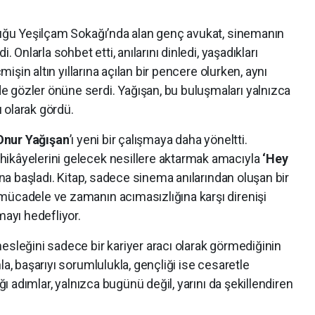
oluğu Yeşilçam Sokağı’nda alan genç avukat, sinemanın
. Onlarla sohbet etti, anılarını dinledi, yaşadıkları
çmişin altın yıllarına açılan bir pencere olurken, aynı
 gözler önüne serdi. Yağışan, bu buluşmaları yalnızca
u olarak gördü.
Onur Yağışan
’ı yeni bir çalışmaya daha yöneltti.
ikâyelerini gelecek nesillere aktarmak amacıyla
‘Hey
arına başladı. Kitap, sadece sinema anılarından oluşan bir
mücadele ve zamanın acımasızlığına karşı direnişi
mayı hedefliyor.
esleğini sadece bir kariyer aracı olarak görmediğinin
la, başarıyı sorumlulukla, gençliği ise cesaretle
ığı adımlar, yalnızca bugünü değil, yarını da şekillendiren