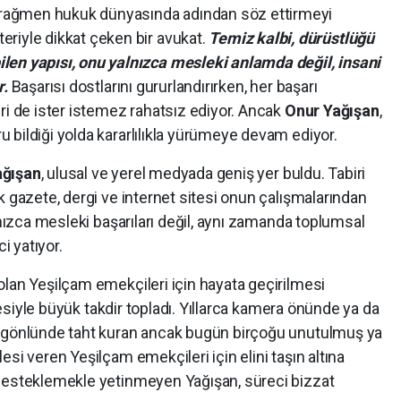
 rağmen hukuk dünyasında adından söz ettirmeyi
eriyle dikkat çeken bir avukat.
Temiz kalbi, dürüstlüğü
ilen yapısı, onu yalnızca mesleki anlamda değil, insani
r.
Başarısı dostlarını gururlandırırken, her başarı
ri de ister istemez rahatsız ediyor. Ancak
Onur Yağışan
,
bildiği yolda kararlılıkla yürümeye devam ediyor.
ağışan
, ulusal ve yerel medyada geniş yer buldu. Tabiri
k gazete, dergi ve internet sitesi onun çalışmalarından
lnızca mesleki başarıları değil, aynı zamanda toplumsal
i yatıyor.
lan Yeşilçam emekçileri için hayata geçirilmesi
siyle büyük takdir topladı. Yıllarca kamera önünde ya da
n gönlünde taht kuran ancak bugün birçoğu unutulmuş ya
si veren Yeşilçam emekçileri için elini taşın altına
 desteklemekle yetinmeyen Yağışan, süreci bizzat