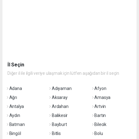
İl Seçin
Diğer il ile ilgili veriye ulaşmak için lütfen aşağıdan bir il seçin
Adana
Adıyaman
Afyon
Ağrı
Aksaray
Amasya
Antalya
Ardahan
Artvin
Aydın
Balıkesir
Bartın
Batman
Bayburt
Bilecik
Bingöl
Bitlis
Bolu