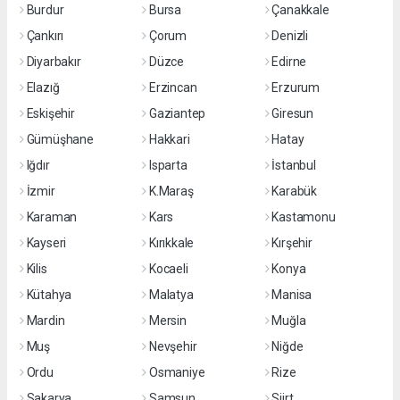
Burdur
Bursa
Çanakkale
Çankırı
Çorum
Denizli
Diyarbakır
Düzce
Edirne
Elazığ
Erzincan
Erzurum
Eskişehir
Gaziantep
Giresun
Gümüşhane
Hakkari
Hatay
Iğdır
Isparta
İstanbul
İzmir
K.Maraş
Karabük
Karaman
Kars
Kastamonu
Kayseri
Kırıkkale
Kırşehir
Kilis
Kocaeli
Konya
Kütahya
Malatya
Manisa
Mardin
Mersin
Muğla
Muş
Nevşehir
Niğde
Ordu
Osmaniye
Rize
Sakarya
Samsun
Siirt