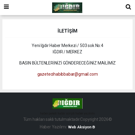
İLETİŞİM
Yeni Iğdır Haber Merkezi / 503 sok No:4
IĞDIR / MERKEZ
BASIN BÜLTENLERİNİZİ GÖNDERECEĞİNİZ MAİLİMİZ
gazetecihabibbabar@gmail.com
haber paketi
haber scripti
haber yazılımı
Tüm hakları saklı tutulmaktadır.Copyright 2026©
Haber Yazılımı:
Web Aksiyon ®