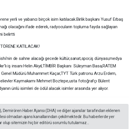
ne yerli ve yabancı birçok isim katılacak.Birlik başkanı Yusuf Erbaş
kaynağı olacağını ifade ederek, radyocuların topluma fayda sağlayan
 belirtti
 TÖRENE KATILACAK!
hi'nin de sahne alacağı gecede kültür,sanat,spor,iş dünyası,medya
akır'lı iş insanı Helin Akyıl,TİMBİR Başkanı Süleyman Basa,RATEM
sı Genel Müdürü Muhammet Kaçar,TYT Türk patronu Arzu Erdem,
çelievler Kaymakamı Mehmet Boztepe,usta fotoğrafçı Bülent
anın ünlü isimleri de ödül alacak isimler arasında yer alıyor.
), Demirören Haber Ajansı (DHA) ve diğer ajanslar tarafından eklenen
lesi olmadan ajans kanallarından çekilmektedir. Bu haberlerde yer
 olup sitemizin hiç bir editörü sorumlu tutulamaz...