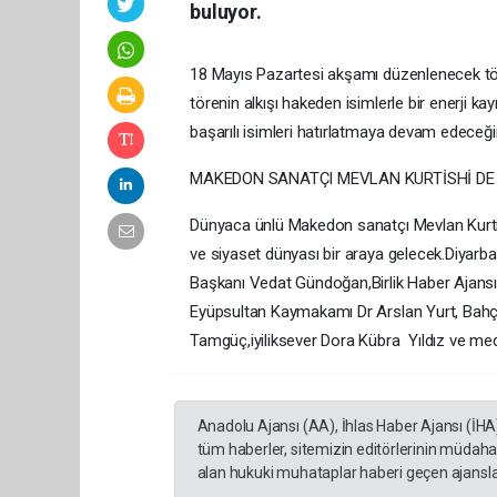
buluyor.
18 Mayıs Pazartesi akşamı düzenlenecek töre
törenin alkışı hakeden isimlerle bir enerji 
başarılı isimleri hatırlatmaya devam edeceğini
MAKEDON SANATÇI MEVLAN KURTİSHİ DE
Dünyaca ünlü Makedon sanatçı Mevlan Kurtis
ve siyaset dünyası bir araya gelecek.Diyarb
Başkanı Vedat Gündoğan,Birlik Haber Ajan
Eyüpsultan Kaymakamı Dr Arslan Yurt, Bah
Tamgüç,iyiliksever Dora Kübra Yıldız ve medy
Anadolu Ajansı (AA), İhlas Haber Ajansı (İHA
tüm haberler, sitemizin editörlerinin müdaha
alan hukuki muhataplar haberi geçen ajanslar