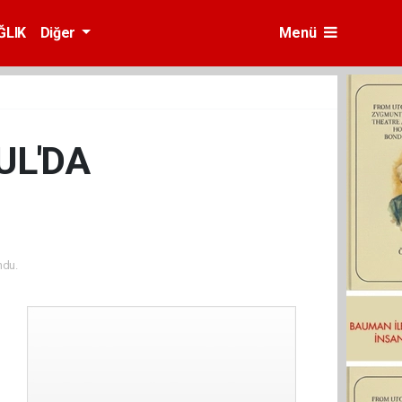
ĞLIK
Diğer
Menü
UL'DA
ndu.