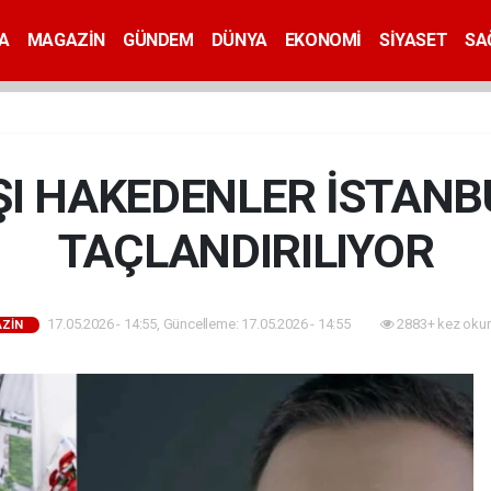
A
MAGAZİN
GÜNDEM
DÜNYA
EKONOMİ
SİYASET
SA
ŞI HAKEDENLER İSTANB
TAÇLANDIRILIYOR
17.05.2026 - 14:55, Güncelleme: 17.05.2026 - 14:55
2883+ kez oku
ZİN