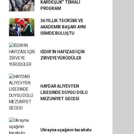
KARDEŞLİK” TEMALI
PROGRAM
36 YILLIK TECRÜBE VE
AKADEMİK BAŞARI AYNI
İSİMDE BULUŞTU
IĞDIR’IN HAFIZASI İÇİN
ZİRVEYE YÜRÜDÜLER
HAYDAR ALİYEV FEN
LİSESİNDE DUYGU DOLU
MEZUNİYET GECESİ
Ukrayna uçağının karakutu