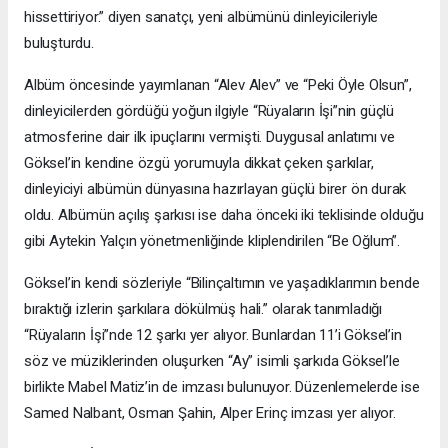
hissettiriyor.” diyen sanatçı, yeni albümünü dinleyicileriyle
buluşturdu.
Albüm öncesinde yayımlanan “Alev Alev” ve “Peki Öyle Olsun”,
dinleyicilerden gördüğü yoğun ilgiyle “Rüyaların İşi”nin güçlü
atmosferine dair ilk ipuçlarını vermişti. Duygusal anlatımı ve
Göksel’in kendine özgü yorumuyla dikkat çeken şarkılar,
dinleyiciyi albümün dünyasına hazırlayan güçlü birer ön durak
oldu. Albümün açılış şarkısı ise daha önceki iki teklisinde olduğu
gibi Aytekin Yalçın yönetmenliğinde kliplendirilen “Be Oğlum”.
Göksel’in kendi sözleriyle “Bilinçaltımın ve yaşadıklarımın bende
bıraktığı izlerin şarkılara dökülmüş hali.” olarak tanımladığı
“Rüyaların İşi”nde 12 şarkı yer alıyor. Bunlardan 11’i Göksel’in
söz ve müziklerinden oluşurken “Ay” isimli şarkıda Göksel’le
birlikte Mabel Matiz’in de imzası bulunuyor. Düzenlemelerde ise
Samed Nalbant, Osman Şahin, Alper Erinç imzası yer alıyor.