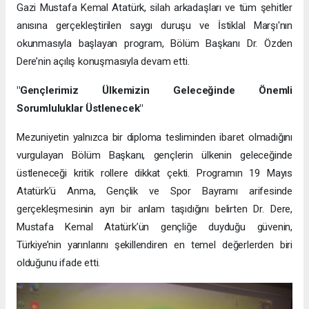
Gazi Mustafa Kemal Atatürk, silah arkadaşları ve tüm şehitler
anısına gerçekleştirilen saygı duruşu ve İstiklal Marşı'nın
okunmasıyla başlayan program, Bölüm Başkanı Dr. Özden
Dere’nin açılış konuşmasıyla devam etti.
"Gençlerimiz Ülkemizin Geleceğinde Önemli
Sorumluluklar Üstlenecek"
Mezuniyetin yalnızca bir diploma tesliminden ibaret olmadığını
vurgulayan Bölüm Başkanı, gençlerin ülkenin geleceğinde
üstleneceği kritik rollere dikkat çekti. Programın 19 Mayıs
Atatürk’ü Anma, Gençlik ve Spor Bayramı arifesinde
gerçekleşmesinin ayrı bir anlam taşıdığını belirten Dr. Dere,
Mustafa Kemal Atatürk’ün gençliğe duyduğu güvenin,
Türkiye’nin yarınlarını şekillendiren en temel değerlerden biri
olduğunu ifade etti.