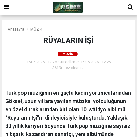
Anasayfa
MÜZİK
RÜYALARIN İŞİ
MÜZİK
15.05.2026 - 12:26, Güncelleme: 15.05.2026 - 12:26
3619+ kez okundu.
Türk pop müziğinin en güçlü kadın yorumcularından
Göksel, uzun yıllara yayılan müzikal yolculuğunun
en özel duraklarından biri olan 10. stüdyo albümü
“Rüyaların İşi”ni dinleyicisiyle buluşturdu. Yaklaşık
30 yıllık kariyeri boyunca Türk pop müziğine sayısız
hit şarkı kazandıran sanatçı, yeni albümünde