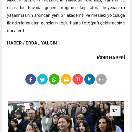
Akademisyenlerin mezunlarla yakından ilgilendiği, samimi ve
sıcak bir havada geçen program, kep atma heyecanının
yaşanmasının ardından yeni bir akademik ve mesleki yolculuğa
ilk adımlarını atan gençlerin toplu hatıra fotoğrafı çektirmesiyle
sona erdi.
HABER / ERDAL YALÇIN
IĞDIR HABERİ
1
/1