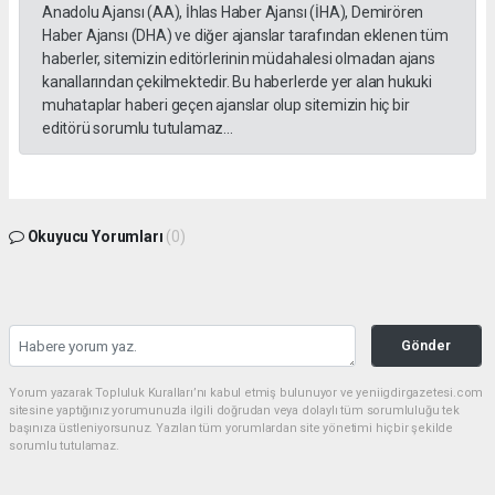
Anadolu Ajansı (AA), İhlas Haber Ajansı (İHA), Demirören
Haber Ajansı (DHA) ve diğer ajanslar tarafından eklenen tüm
haberler, sitemizin editörlerinin müdahalesi olmadan ajans
kanallarından çekilmektedir. Bu haberlerde yer alan hukuki
muhataplar haberi geçen ajanslar olup sitemizin hiç bir
editörü sorumlu tutulamaz...
Okuyucu Yorumları
(0)
Gönder
Yorum yazarak Topluluk Kuralları’nı kabul etmiş bulunuyor ve yeniigdirgazetesi.com
sitesine yaptığınız yorumunuzla ilgili doğrudan veya dolaylı tüm sorumluluğu tek
başınıza üstleniyorsunuz. Yazılan tüm yorumlardan site yönetimi hiçbir şekilde
sorumlu tutulamaz.