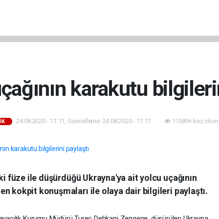
ağının karakutu bilgileri
24.08.2020 - 11:11, Güncelleme: 24.08.2020 - 11:11
11589+ kez okun
İK
ki füze ile düşürdüğü Ukrayna'ya ait yolcu uçağının
 kokpit konuşmaları ile olaya dair bilgileri paylaştı.
 Havacılık Kurumu Müdürü Turec Dehkani Zengene, düşürülen Ukrayna