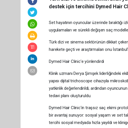
destek için tercihini Dymed Hair Cl
Set hayatının oyuncular üzerinde bıraktığı izl
uygulamaları ve sürekli değişen saç modelleri
Türk dizi ve sinema sektörünün dikkat çeke
harekete geçti ve araştırmaları onu İstanbul'
Dymed Hair Clinic'e yönlendirdi
Klinik uzmanı Derya Şimşek liderliğindeki ek
yapısı dijital trichoscope cihazıyla mikrosko
yatkinlik değerlendirildi; ardından oyuncunun 
tedavi planı oluşturuldu.
Dymed Hair Clinic'in traşsız saç ekimi protok
bir avantaj sunuyor: sosyal yaşam ve set ta
tercihi sosyal medyada hızla yayıldı ve klinige