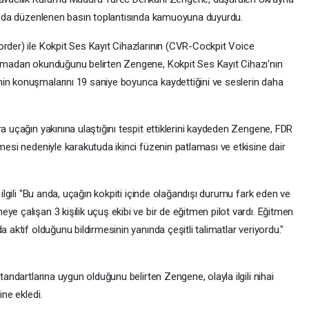
ran'da düzenlenen basın toplantısında kamuoyuna duyurdu.
order) ile Kokpit Ses Kayıt Cihazlarının (CVR-Cockpit Voice
olmadan okunduğunu belirten Zengene, Kokpit Ses Kayıt Cihazı'nın
in konuşmalarını 19 saniye boyunca kaydettiğini ve seslerin daha
a uçağın yakınına ulaştığını tespit ettiklerini kaydeden Zengene, FDR
rmesi nedeniyle karakutuda ikinci füzenin patlaması ve etkisine dair
 ilgili "Bu anda, uçağın kokpiti içinde olağandışı durumu fark eden ve
ye çalışan 3 kişilik uçuş ekibi ve bir de eğitmen pilot vardı. Eğitmen
a aktif olduğunu bildirmesinin yanında çeşitli talimatlar veriyordu."
tandartlarına uygun olduğunu belirten Zengene, olayla ilgili nihai
ine ekledi.