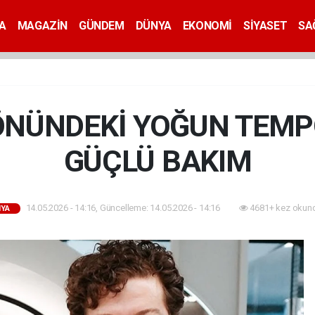
A
MAGAZİN
GÜNDEM
DÜNYA
EKONOMİ
SİYASET
SA
NÜNDEKİ YOĞUN TEMP
GÜÇLÜ BAKIM
14.05.2026 - 14:16, Güncelleme: 14.05.2026 - 14:16
4681+ kez okun
YA