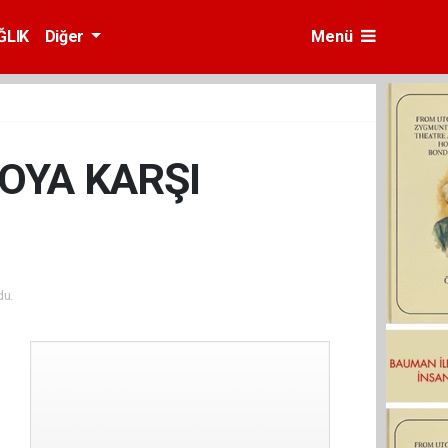
ĞLIK
Diğer
Menü
OYA KARŞI
du.