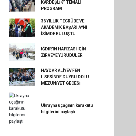
KARDEŞLİK” TEMALI
PROGRAM
36 YILLIK TECRÜBE VE
AKADEMİK BAŞARI AYNI
İSİMDE BULUŞTU
IĞDIR’IN HAFIZASI İÇİN
ZİRVEYE YÜRÜDÜLER
HAYDAR ALİYEV FEN
LİSESİNDE DUYGU DOLU
MEZUNİYET GECESİ
Ukrayna uçağının karakutu
bilgilerini paylaştı