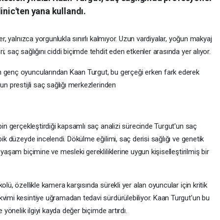
inic'ten yana kullandı.
er, yalnızca yorgunlukla sınırlı kalmıyor. Uzun vardiyalar, yoğun makyaj
; saç sağlığını ciddi biçimde tehdit eden etkenler arasında yer alıyor.
n genç oyuncularından Kaan Turgut, bu gerçeği erken fark ederek
un prestijli saç sağlığı merkezlerinden
ibin gerçekleştirdiği kapsamlı saç analizi sürecinde Turgut'un saç
bik düzeyde incelendi. Dökülme eğilimi, saç derisi sağlığı ve genetik
yaşam biçimine ve mesleki gerekliliklerine uygun kişiselleştirilmiş bir
olü, özellikle kamera karşısında sürekli yer alan oyuncular için kritik
kvimi kesintiye uğramadan tedavi sürdürülebiliyor. Kaan Turgut'un bu
 yönelik ilgiyi kayda değer biçimde artırdı.