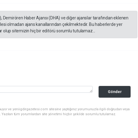
), Demirören Haber Ajansı (DHA) ve diğer ajanslar tarafından eklenen
lesi olmadan ajans kanallarından çekilmektedir. Bu haberlerde yer
 olup sitemizin hiç bir editörü sorumlu tutulamaz...
Gönder
uyor ve yeniigdirgazetesi.com sitesine yaptığınız yorumunuzla ilgili doğrudan veya
. Yazılan tüm yorumlardan site yönetimi hiçbir şekilde sorumlu tutulamaz.