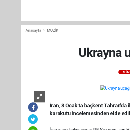
Anasayfa
MÜZİK
Ukrayna uç
MÜZ
İran, 8 Ocak'ta başkent Tahran'da i
karakutu incelemesinden elde edilen
İran resmi haber ajansı IRNA'ya göre, İran