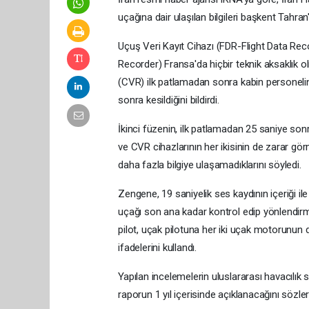
uçağına dair ulaşılan bilgileri başkent Tah
Uçuş Veri Kayıt Cihazı (FDR-Flight Data Rec
Recorder) Fransa'da hiçbir teknik aksaklık 
(CVR) ilk patlamadan sonra kabin personelin
sonra kesildiğini bildirdi.
İkinci füzenin, ilk patlamadan 25 saniye sonr
ve CVR cihazlarının her ikisinin de zarar gö
daha fazla bilgiye ulaşamadıklarını söyledi.
Zengene, 19 saniyelik ses kaydının içeriği ile
uçağı son ana kadar kontrol edip yönlendirme
pilot, uçak pilotuna her iki uçak motorunun d
ifadelerini kullandı.
Yapılan incelemelerin uluslararası havacılık s
raporun 1 yıl içerisinde açıklanacağını sözler