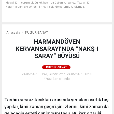
dolaylı tüm sorumluluğu tek başınıza üstleniyorsunuz. Yazılan tüm
yorumlardan site yönetimi hiçbir şekilde sorumlu tutulamaz.
Anasayfa
KÜLTÜR-SANAT
HARMANDÖVEN
KERVANSARAYI’NDA “NAKŞ-I
SARAY” BÜYÜSÜ
KÜLTÜR-SANAT
24.05.2026 - 01:41, Güncelleme: 24.05.2026 - 15:10
8706+ kez okundu.
Tarihin sessiz tanıkları arasında yer alan asırlık taş
yapılar, kimi zaman geçmişin izlerini, kimi zaman da
geleceğin estetik anlayışını taşır. Bu kez o tarihi