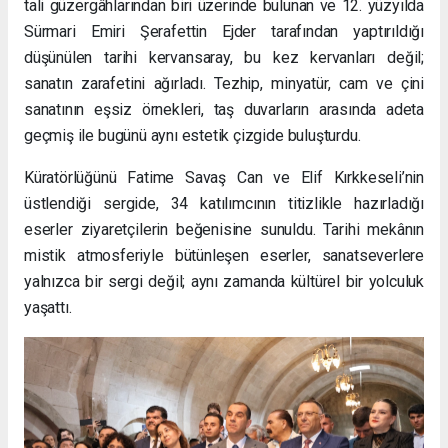
tali güzergâhlarından biri üzerinde bulunan ve 12. yüzyılda
Sürmari Emiri Şerafettin Ejder tarafından yaptırıldığı
düşünülen tarihi kervansaray, bu kez kervanları değil;
sanatın zarafetini ağırladı. Tezhip, minyatür, cam ve çini
sanatının eşsiz örnekleri, taş duvarların arasında adeta
geçmiş ile bugünü aynı estetik çizgide buluşturdu.
Küratörlüğünü Fatime Savaş Can ve Elif Kırkkeseli’nin
üstlendiği sergide, 34 katılımcının titizlikle hazırladığı
eserler ziyaretçilerin beğenisine sunuldu. Tarihi mekânın
mistik atmosferiyle bütünleşen eserler, sanatseverlere
yalnızca bir sergi değil; aynı zamanda kültürel bir yolculuk
yaşattı.