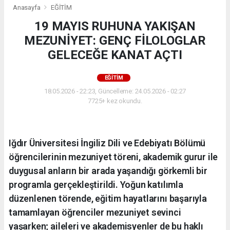
Anasayfa
EĞİTİM
19 MAYIS RUHUNA YAKIŞAN
MEZUNİYET: GENÇ FİLOLOGLAR
GELECEĞE KANAT AÇTI
EĞİTİM
18.05.2026 - 22:23, Güncelleme: 24.05.2026 - 02:27
7725+ kez okundu.
Iğdır Üniversitesi İngiliz Dili ve Edebiyatı Bölümü
öğrencilerinin mezuniyet töreni, akademik gurur ile
duygusal anların bir arada yaşandığı görkemli bir
programla gerçekleştirildi. Yoğun katılımla
düzenlenen törende, eğitim hayatlarını başarıyla
tamamlayan öğrenciler mezuniyet sevinci
yaşarken; aileleri ve akademisyenler de bu haklı