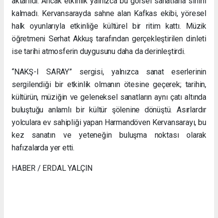
aktarıldı. Ancak etkinlik yalnızca bu görsel sanatlarla sınırlı
kalmadı. Kervansarayda sahne alan Kafkas ekibi, yöresel
halk oyunlarıyla etkinliğe kültürel bir ritim kattı. Müzik
öğretmeni Serhat Akkuş tarafından gerçekleştirilen dinleti
ise tarihi atmosferin duygusunu daha da derinleştirdi.
“NAKŞ-I SARAY” sergisi, yalnızca sanat eserlerinin
sergilendiği bir etkinlik olmanın ötesine geçerek; tarihin,
kültürün, müziğin ve geleneksel sanatların aynı çatı altında
buluştuğu anlamlı bir kültür şölenine dönüştü. Asırlardır
yolculara ev sahipliği yapan Harmandöven Kervansarayı, bu
kez sanatın ve yeteneğin buluşma noktası olarak
hafızalarda yer etti.
HABER / ERDAL YALÇIN