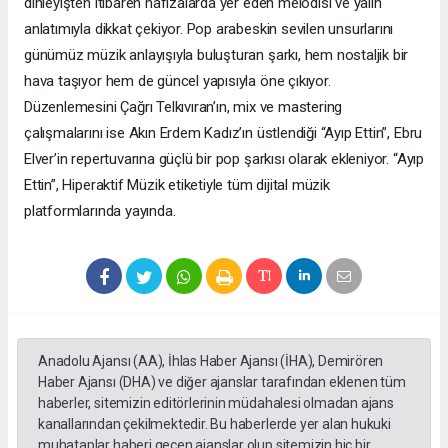
dinleyişten itibaren hafızalarda yer eden melodisi ve yalın
anlatımıyla dikkat çekiyor. Pop arabeskin sevilen unsurlarını
günümüz müzik anlayışıyla buluşturan şarkı, hem nostaljik bir
hava taşıyor hem de güncel yapısıyla öne çıkıyor.
Düzenlemesini Çağrı Telkıvıran’ın, mix ve mastering
çalışmalarını ise Akın Erdem Kadız’ın üstlendiği “Ayıp Ettin”, Ebru
Elver’in repertuvarına güçlü bir pop şarkısı olarak ekleniyor. “Ayıp
Ettin”, Hiperaktif Müzik etiketiyle tüm dijital müzik
platformlarında yayında.
Anadolu Ajansı (AA), İhlas Haber Ajansı (İHA), Demirören
Haber Ajansı (DHA) ve diğer ajanslar tarafından eklenen tüm
haberler, sitemizin editörlerinin müdahalesi olmadan ajans
kanallarından çekilmektedir. Bu haberlerde yer alan hukuki
muhataplar haberi geçen ajanslar olup sitemizin hiç bir