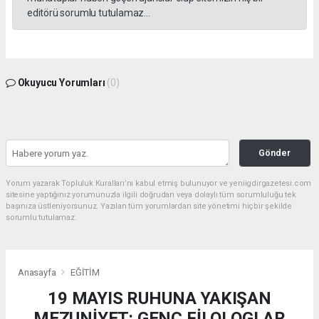
editörü sorumlu tutulamaz...
Okuyucu Yorumları
(0)
Gönder
Yorum yazarak Topluluk Kuralları’nı kabul etmiş bulunuyor ve yeniigdirgazetesi.com
sitesine yaptığınız yorumunuzla ilgili doğrudan veya dolaylı tüm sorumluluğu tek
başınıza üstleniyorsunuz. Yazılan tüm yorumlardan site yönetimi hiçbir şekilde
sorumlu tutulamaz.
Anasayfa
EĞİTİM
19 MAYIS RUHUNA YAKIŞAN
MEZUNİYET: GENÇ FİLOLOGLAR