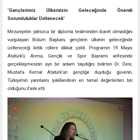
"Gençlerimiz Ülkemizin Geleceğinde Önemli
Sorumluluklar Üstlenecek"
Mezuniyetin yalnızca bir diploma tesliminden ibaret olmadığını
vurgulayan Bölüm Başkanı, gençlerin ülkenin geleceğinde
üstleneceği kritik rollere dikkat çekti. Programın 19 Mayıs
Atatürk’ü Anma, Gençlik ve Spor Bayramı arifesinde
gerçekleşmesinin ayrı bir anlam taşıdığını belirten Dr. Dere,
Mustafa Kemal Atatürk’ün gençliğe duyduğu güvenin,
Türkiye’nin yarınlarını şekillendiren en temel değerlerden biri
olduğunu ifade etti.