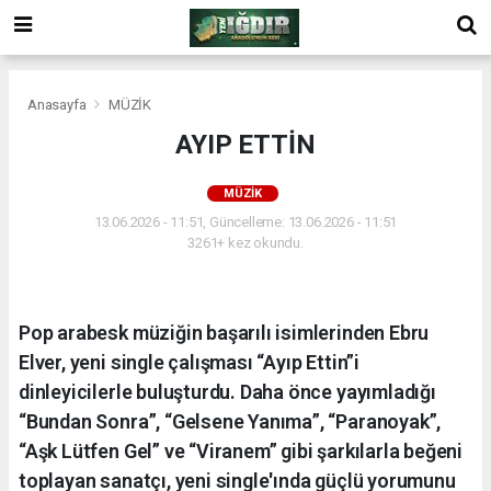
Anasayfa
MÜZİK
AYIP ETTİN
MÜZİK
13.06.2026 - 11:51, Güncelleme: 13.06.2026 - 11:51
3261+ kez okundu.
Pop arabesk müziğin başarılı isimlerinden Ebru
Elver, yeni single çalışması “Ayıp Ettin”i
dinleyicilerle buluşturdu. Daha önce yayımladığı
“Bundan Sonra”, “Gelsene Yanıma”, “Paranoyak”,
“Aşk Lütfen Gel” ve “Viranem” gibi şarkılarla beğeni
toplayan sanatçı, yeni single'ında güçlü yorumunu