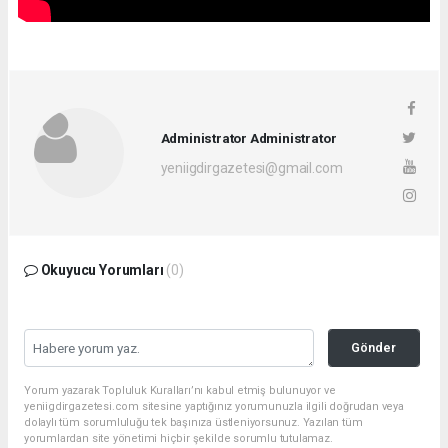
Administrator Administrator
yeniigdirgazetesi@gmail.com
Okuyucu Yorumları
(0)
Gönder
Yorum yazarak Topluluk Kuralları’nı kabul etmiş bulunuyor ve
yeniigdirgazetesi.com sitesine yaptığınız yorumunuzla ilgili doğrudan veya
dolaylı tüm sorumluluğu tek başınıza üstleniyorsunuz. Yazılan tüm
yorumlardan site yönetimi hiçbir şekilde sorumlu tutulamaz.