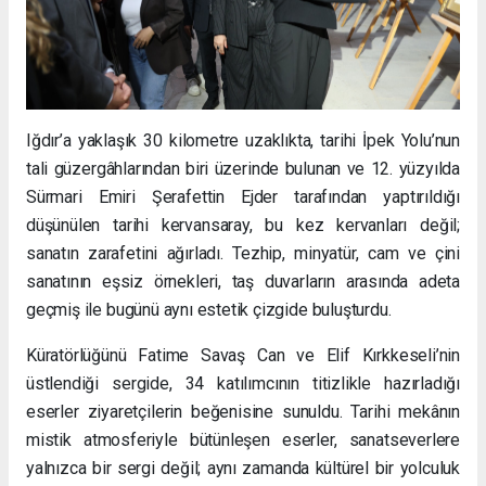
Iğdır’a yaklaşık 30 kilometre uzaklıkta, tarihi İpek Yolu’nun
tali güzergâhlarından biri üzerinde bulunan ve 12. yüzyılda
Sürmari Emiri Şerafettin Ejder tarafından yaptırıldığı
düşünülen tarihi kervansaray, bu kez kervanları değil;
sanatın zarafetini ağırladı. Tezhip, minyatür, cam ve çini
sanatının eşsiz örnekleri, taş duvarların arasında adeta
geçmiş ile bugünü aynı estetik çizgide buluşturdu.
Küratörlüğünü Fatime Savaş Can ve Elif Kırkkeseli’nin
üstlendiği sergide, 34 katılımcının titizlikle hazırladığı
eserler ziyaretçilerin beğenisine sunuldu. Tarihi mekânın
mistik atmosferiyle bütünleşen eserler, sanatseverlere
yalnızca bir sergi değil; aynı zamanda kültürel bir yolculuk