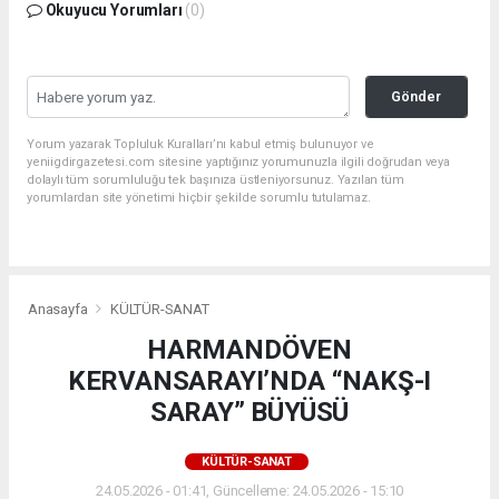
Okuyucu Yorumları
(0)
Gönder
Yorum yazarak Topluluk Kuralları’nı kabul etmiş bulunuyor ve
yeniigdirgazetesi.com sitesine yaptığınız yorumunuzla ilgili doğrudan veya
dolaylı tüm sorumluluğu tek başınıza üstleniyorsunuz. Yazılan tüm
yorumlardan site yönetimi hiçbir şekilde sorumlu tutulamaz.
Anasayfa
KÜLTÜR-SANAT
HARMANDÖVEN
KERVANSARAYI’NDA “NAKŞ-I
SARAY” BÜYÜSÜ
KÜLTÜR-SANAT
24.05.2026 - 01:41, Güncelleme: 24.05.2026 - 15:10