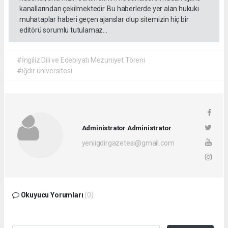
kanallarından çekilmektedir. Bu haberlerde yer alan hukuki
muhataplar haberi geçen ajanslar olup sitemizin hiç bir
editörü sorumlu tutulamaz...
#İngiliz Dili ve Edebiyatı Mezuniyet Töreni
#ığdır üniversitesi
Administrator Administrator
yeniigdirgazetesi@gmail.com
Okuyucu Yorumları
(0)