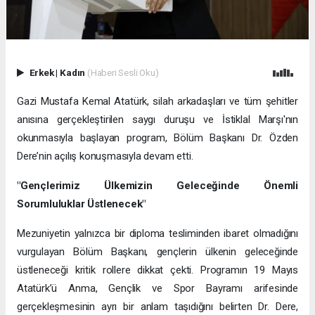
Erkek
|
Kadın
(Haberi Sesli Oku)
Gazi Mustafa Kemal Atatürk, silah arkadaşları ve tüm şehitler
anısına gerçekleştirilen saygı duruşu ve İstiklal Marşı'nın
okunmasıyla başlayan program, Bölüm Başkanı Dr. Özden
Dere’nin açılış konuşmasıyla devam etti.
"Gençlerimiz Ülkemizin Geleceğinde Önemli
Sorumluluklar Üstlenecek"
Mezuniyetin yalnızca bir diploma tesliminden ibaret olmadığını
vurgulayan Bölüm Başkanı, gençlerin ülkenin geleceğinde
üstleneceği kritik rollere dikkat çekti. Programın 19 Mayıs
Atatürk’ü Anma, Gençlik ve Spor Bayramı arifesinde
gerçekleşmesinin ayrı bir anlam taşıdığını belirten Dr. Dere,