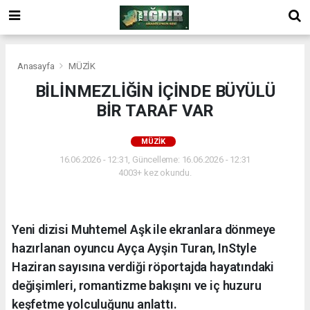
Anasayfa
MÜZİK
BİLİNMEZLİĞİN İÇİNDE BÜYÜLÜ
BİR TARAF VAR
MÜZİK
16.06.2026 - 12:31, Güncelleme: 16.06.2026 - 12:31
4003+ kez okundu.
Yeni dizisi Muhtemel Aşk ile ekranlara dönmeye
hazırlanan oyuncu Ayça Ayşin Turan, InStyle
Haziran sayısına verdiği röportajda hayatındaki
değişimleri, romantizme bakışını ve iç huzuru
keşfetme yolculuğunu anlattı.