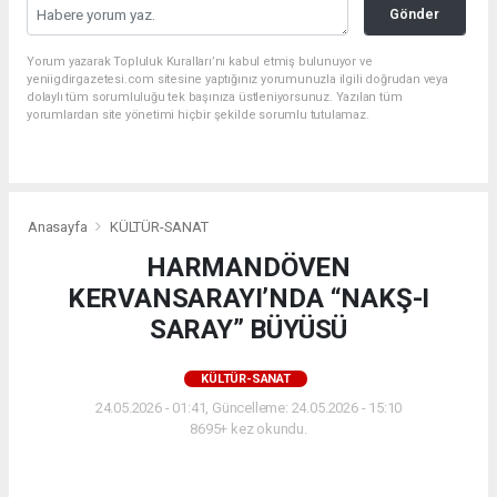
Gönder
Yorum yazarak Topluluk Kuralları’nı kabul etmiş bulunuyor ve
yeniigdirgazetesi.com sitesine yaptığınız yorumunuzla ilgili doğrudan veya
dolaylı tüm sorumluluğu tek başınıza üstleniyorsunuz. Yazılan tüm
yorumlardan site yönetimi hiçbir şekilde sorumlu tutulamaz.
Anasayfa
KÜLTÜR-SANAT
HARMANDÖVEN
KERVANSARAYI’NDA “NAKŞ-I
SARAY” BÜYÜSÜ
KÜLTÜR-SANAT
24.05.2026 - 01:41, Güncelleme: 24.05.2026 - 15:10
8695+ kez okundu.