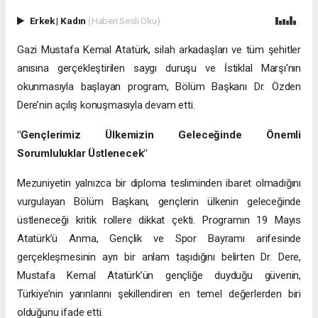
Erkek
|
Kadın
(Haberi Sesli Oku)
Gazi Mustafa Kemal Atatürk, silah arkadaşları ve tüm şehitler
anısına gerçekleştirilen saygı duruşu ve İstiklal Marşı'nın
okunmasıyla başlayan program, Bölüm Başkanı Dr. Özden
Dere’nin açılış konuşmasıyla devam etti.
"Gençlerimiz Ülkemizin Geleceğinde Önemli
Sorumluluklar Üstlenecek"
Mezuniyetin yalnızca bir diploma tesliminden ibaret olmadığını
vurgulayan Bölüm Başkanı, gençlerin ülkenin geleceğinde
üstleneceği kritik rollere dikkat çekti. Programın 19 Mayıs
Atatürk’ü Anma, Gençlik ve Spor Bayramı arifesinde
gerçekleşmesinin ayrı bir anlam taşıdığını belirten Dr. Dere,
Mustafa Kemal Atatürk’ün gençliğe duyduğu güvenin,
Türkiye’nin yarınlarını şekillendiren en temel değerlerden biri
olduğunu ifade etti.