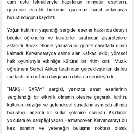
cam üstü teknikleriyle hazırlanan minyatür eserlerin,
geçmişin estetik birikimini günümüz sanat anlayışıyla
buluşturduğunu kaydetti.
Yoğun katılımın yaşandığı sergide, eserler hakkında detaylı
bilgiler öğrenciler ve küratörler tarafından ziyaretçilere
aktarıldı. Ancak etkinlik yalnızca bu görsel sanatlarla sınırlı
kalmadı. Kervansarayda sahne alan Kafkas ekibi, yöresel
halk oyunlarıyla etkinliğe kültürel bir ritim kattı. Müzik
öğretmeni Serhat Akkuş tarafından gerçekleştirilen dinleti
ise tarihi atmosferin duygusunu daha da derinleştirdi.
“NAKŞ-I SARAY” sergisi, yalnızca sanat eserlerinin
sergilendiği bir etkinlik olmanın ötesine geçerek; tarihin,
kültürün, müziğin ve geleneksel sanatların aynı çatı altında
buluştuğu anlamlı bir kültür şölenine dönüştü. Asırlardır
yolculara ev sahipliği yapan Harmandöven Kervansarayı, bu
kez sanatın ve yeteneğin buluşma noktası olarak