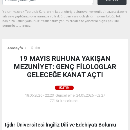
Yorum yazarak Topluluk Kuralları’nı kabul etmiş bulunuyor ve yeniigdirgazetesi.com
sitesine yaptığınız yorumunuzla ilgili doğrudan veya dolaylı tüm sorumluluğu tek
başınıza üstleniyorsunuz. Yazılan tüm yorumlardan site yönetimi hiçbir şekilde
sorumlu tutulamaz.
Anasayfa
EĞİTİM
19 MAYIS RUHUNA YAKIŞAN
MEZUNİYET: GENÇ FİLOLOGLAR
GELECEĞE KANAT AÇTI
EĞİTİM
18.05.2026 - 22:23, Güncelleme: 24.05.2026 - 02:27
7716+ kez okundu.
Iğdır Üniversitesi İngiliz Dili ve Edebiyatı Bölümü