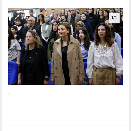
1
/1
.