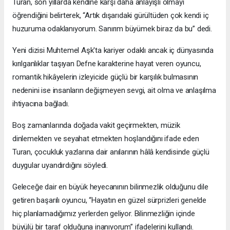
Turan, son yıllarda kendine karşı daha anlayışlı olmayı
öğrendiğini belirterek, “Artık dışarıdaki gürültüden çok kendi iç
huzuruma odaklanıyorum. Sanırım büyümek biraz da bu” dedi.
Yeni dizisi Muhtemel Aşk'ta kariyer odaklı ancak iç dünyasında
kırılganlıklar taşıyan Defne karakterine hayat veren oyuncu,
romantik hikâyelerin izleyicide güçlü bir karşılık bulmasının
nedenini ise insanların değişmeyen sevgi, ait olma ve anlaşılma
ihtiyacına bağladı.
Boş zamanlarında doğada vakit geçirmekten, müzik
dinlemekten ve seyahat etmekten hoşlandığını ifade eden
Turan, çocukluk yazlarına dair anılarının hâlâ kendisinde güçlü
duygular uyandırdığını söyledi.
Geleceğe dair en büyük heyecanının bilinmezlik olduğunu dile
getiren başarılı oyuncu, “Hayatın en güzel sürprizleri genelde
hiç planlamadığımız yerlerden geliyor. Bilinmezliğin içinde
büyülü bir taraf olduğuna inanıyorum” ifadelerini kullandı.