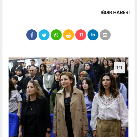
IĞDIR HABERİ
1
/1