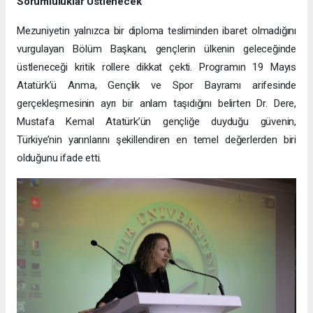
Sorumluluklar Üstlenecek"
Mezuniyetin yalnızca bir diploma tesliminden ibaret olmadığını
vurgulayan Bölüm Başkanı, gençlerin ülkenin geleceğinde
üstleneceği kritik rollere dikkat çekti. Programın 19 Mayıs
Atatürk’ü Anma, Gençlik ve Spor Bayramı arifesinde
gerçekleşmesinin ayrı bir anlam taşıdığını belirten Dr. Dere,
Mustafa Kemal Atatürk’ün gençliğe duyduğu güvenin,
Türkiye’nin yarınlarını şekillendiren en temel değerlerden biri
olduğunu ifade etti.