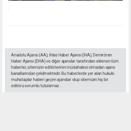
.
Anadolu Ajansı (AA), İhlas Haber Ajansı (İHA), Demirören
Haber Ajansı (DHA) ve diğer ajanslar tarafından eklenen tüm
haberler, sitemizin editörlerinin müdahalesi olmadan ajans
kanallarından çekilmektedir. Bu haberlerde yer alan hukuki
muhataplar haberi geçen ajanslar olup sitemizin hiç bir
editörü sorumlu tutulamaz...
#İngiliz Dili ve Edebiyatı Mezuniyet Töreni
#ığdır üniversitesi