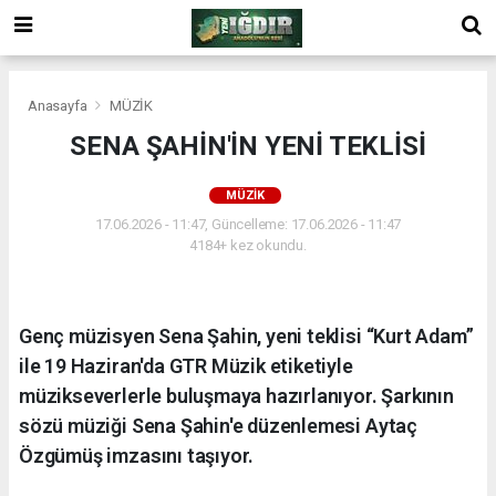
Anasayfa
MÜZİK
SENA ŞAHİN'İN YENİ TEKLİSİ
MÜZİK
17.06.2026 - 11:47, Güncelleme: 17.06.2026 - 11:47
4184+ kez okundu.
Genç müzisyen Sena Şahin, yeni teklisi “Kurt Adam”
ile 19 Haziran'da GTR Müzik etiketiyle
müzikseverlerle buluşmaya hazırlanıyor. Şarkının
sözü müziği Sena Şahin'e düzenlemesi Aytaç
Özgümüş imzasını taşıyor.