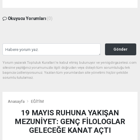
Okuyucu Yorumları
(0)
Gönder
Yorum yazarak Topluluk Kuralları’nı kabul etmiş bulunuyor ve yeniigdirgazetesi.com
sitesine yaptığınız yorumunuzla ilgili doğrudan veya dolaylı tüm sorumluluğu tek
başınıza üstleniyorsunuz. Yazılan tüm yorumlardan site yönetimi hiçbir şekilde
sorumlu tutulamaz.
Anasayfa
EĞİTİM
19 MAYIS RUHUNA YAKIŞAN
MEZUNİYET: GENÇ FİLOLOGLAR
GELECEĞE KANAT AÇTI