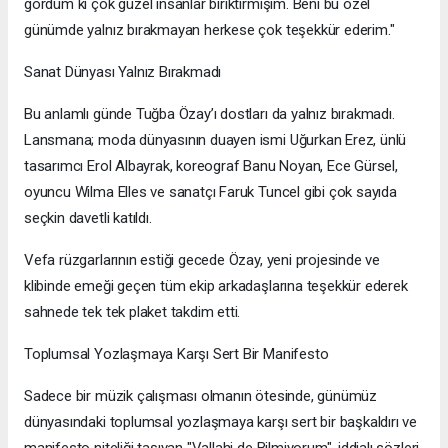
gördüm ki çok güzel insanlar biriktirmişim. Beni bu özel
günümde yalnız bırakmayan herkese çok teşekkür ederim."
Sanat Dünyası Yalnız Bırakmadı
Bu anlamlı günde Tuğba Özay’ı dostları da yalnız bırakmadı.
Lansmana; moda dünyasının duayen ismi Uğurkan Erez, ünlü
tasarımcı Erol Albayrak, koreograf Banu Noyan, Ece Gürsel,
oyuncu Wilma Elles ve sanatçı Faruk Tuncel gibi çok sayıda
seçkin davetli katıldı.
Vefa rüzgarlarının estiği gecede Özay, yeni projesinde ve
klibinde emeği geçen tüm ekip arkadaşlarına teşekkür ederek
sahnede tek tek plaket takdim etti.
Toplumsal Yozlaşmaya Karşı Sert Bir Manifesto
Sadece bir müzik çalışması olmanın ötesinde, günümüz
dünyasındaki toplumsal yozlaşmaya karşı sert bir başkaldırı ve
manifesto niteliği taşıyan "Vallahi de Bilmiyorum", iddialı sözleri