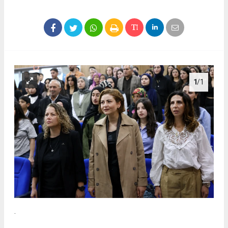
1
/1
.