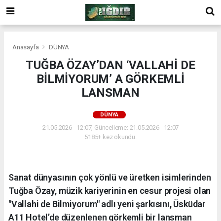
Anasayfa
DÜNYA
TUĞBA ÖZAY’DAN ‘VALLAHİ DE
BİLMİYORUM’ A GÖRKEMLİ
LANSMAN
DÜNYA
21.05.2026 - 12:07, Güncelleme: 21.05.2026 - 12:07
5185+ kez okundu.
Sanat dünyasının çok yönlü ve üretken isimlerinden
Tuğba Özay, müzik kariyerinin en cesur projesi olan
"Vallahi de Bilmiyorum" adlı yeni şarkısını, Üsküdar
A11 Hotel’de düzenlenen görkemli bir lansman