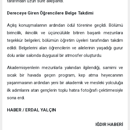
tarafından uzun süre alkışlandı.
Dereceye Giren Öğrencilere Belge Takdimi
Açılış konuşmalarının ardından ödül törenine geçildi. Bölümü
birincilik, ikincilik ve üçüncülükle bitiren başarılı mezunlara
teşekkür belgeleri; bölümün öğretim üyeleri tarafından takdim
edildi. Belgelerini alan öğrencilerin ve ailelerinin yaşadığı gurur
dolu anlar salonda duygusal bir atmosfer oluşturdu.
Akademisyenlerin mezunlarla yakından ilgilendiği, samimi ve
sıcak bir havada geçen program, kep atma heyecanının
yaşanmasının ardından yeni bir akademik ve mesleki yolculuğa
ilk adımlarını atan gençlerin toplu hatıra fotoğrafı çektirmesiyle
sona erdi.
HABER / ERDAL YALÇIN
IĞDIR HABERİ