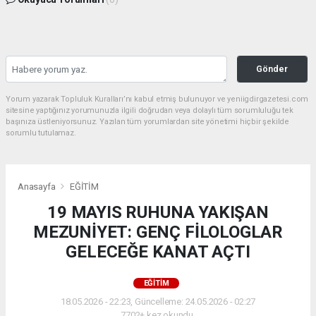
Gönder
Yorum yazarak Topluluk Kuralları’nı kabul etmiş bulunuyor ve yeniigdirgazetesi.com
sitesine yaptığınız yorumunuzla ilgili doğrudan veya dolaylı tüm sorumluluğu tek
başınıza üstleniyorsunuz. Yazılan tüm yorumlardan site yönetimi hiçbir şekilde
sorumlu tutulamaz.
Anasayfa
EĞİTİM
19 MAYIS RUHUNA YAKIŞAN
MEZUNİYET: GENÇ FİLOLOGLAR
GELECEĞE KANAT AÇTI
EĞİTİM
18.05.2026 - 22:23, Güncelleme: 24.05.2026 - 02:27
7702+ kez okundu.