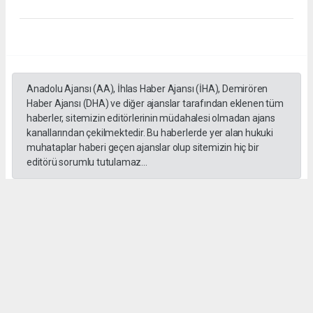
Anadolu Ajansı (AA), İhlas Haber Ajansı (İHA), Demirören
Haber Ajansı (DHA) ve diğer ajanslar tarafından eklenen tüm
haberler, sitemizin editörlerinin müdahalesi olmadan ajans
kanallarından çekilmektedir. Bu haberlerde yer alan hukuki
muhataplar haberi geçen ajanslar olup sitemizin hiç bir
editörü sorumlu tutulamaz...
#İngiliz Dili ve Edebiyatı Mezuniyet Töreni
#ığdır üniversitesi
Administrator Administrator