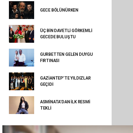
GECE BÖLÜNÜRKEN
ÜÇ BİN DAVETLİ GÖRKEMLİ
GECEDE BULUŞTU
GURBETTEN GELEN DUYGU
FIRTINASI
GAZİANTEP’TE YILDIZLAR
GEÇİDİ
ASMİNATA’DAN İLK RESMİ
TEKLİ