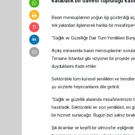
kalabalık bir davetli topluluğu katıl
Basın mensuplarının yoğun ilgi gösterdiği aç
tek yakından ilgilenerek harika bir misafirperv
"Sağlık ve Güzelliğe Dair Tüm Yenilikleri Bü
Açılış esnasında basın mensuplarının sorul
Tersane İstanbul gibi vizyoner bir projede 
duyduklarını ifade ettiler.
Sektördeki tüm küresel yenilikleri ve trendler
şu sözlerle heyecanlarını dile getirdi:
"Sağlık ve güzellik alanında misafirlerimizi
hazırladık. Sektördeki en son yenilikleri, en 
bir hizmet sunacağız. Bugün bizi yalnız bır
Şık ikramlar ve keyifli bir atmosfer eşliği