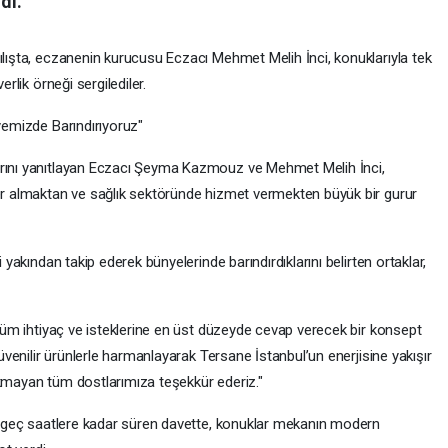
dı.
ılışta, eczanenin kurucusu Eczacı Mehmet Melih İnci, konuklarıyla tek
erlik örneği sergilediler.
nyemizde Barındırıyoruz"
arını yanıtlayan Eczacı Şeyma Kazmouz ve Mehmet Melih İnci,
yer almaktan ve sağlık sektöründe hizmet vermekten büyük bir gurur
i yakından takip ederek bünyelerinde barındırdıklarını belirten ortaklar,
n tüm ihtiyaç ve isteklerine en üst düzeyde cevap verecek bir konsept
güvenilir ürünlerle harmanlayarak Tersane İstanbul’un enerjisine yakışır
akmayan tüm dostlarımıza teşekkür ederiz."
nde geç saatlere kadar süren davette, konuklar mekanın modern