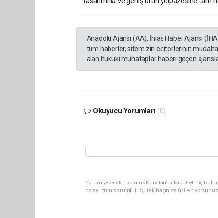
tasarımına ve geniş ürün yelpazesine tam no
Anadolu Ajansı (AA), İhlas Haber Ajansı (İHA
tüm haberler, sitemizin editörlerinin müdaha
alan hukuki muhataplar haberi geçen ajanslar
Okuyucu Yorumları
(0)
Yorum yazarak Topluluk Kuralları’nı kabul etmiş bulun
dolaylı tüm sorumluluğu tek başınıza üstleniyorsunuz