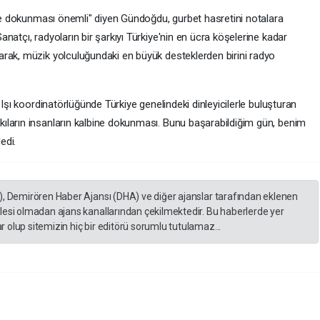
ğine dokunması önemli" diyen Gündoğdu, gurbet hasretini notalara
natçı, radyoların bir şarkıyı Türkiye'nin en ücra köşelerine kadar
rak, müzik yolculuğundaki en büyük desteklerden birini radyo
 Işı koordinatörlüğünde Türkiye genelindeki dinleyicilerle buluşturan
ıların insanların kalbine dokunması. Bunu başarabildiğim gün, benim
edi.
), Demirören Haber Ajansı (DHA) ve diğer ajanslar tarafından eklenen
lesi olmadan ajans kanallarından çekilmektedir. Bu haberlerde yer
 olup sitemizin hiç bir editörü sorumlu tutulamaz...