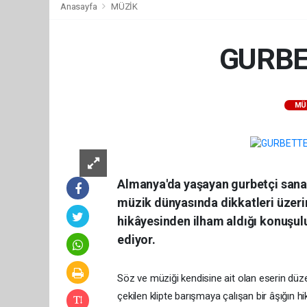
Anasayfa
MÜZİK
GURBE
MÜ
Almanya'da yaşayan gurbetçi sanat
müzik dünyasında dikkatleri üzerine
hikâyesinden ilham aldığı konuşulu
ediyor.
Söz ve müziği kendisine ait olan eserin dü
çekilen klipte barışmaya çalışan bir âşığın hi