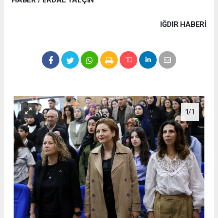
IĞDIR HABERİ
1
/1