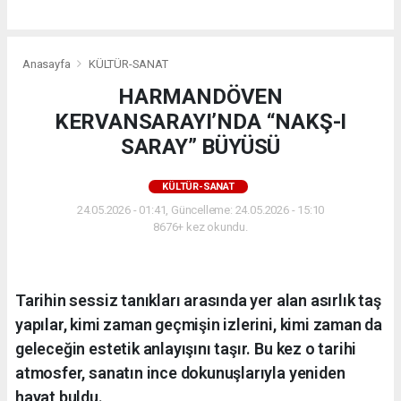
Anasayfa
KÜLTÜR-SANAT
HARMANDÖVEN
KERVANSARAYI’NDA “NAKŞ-I
SARAY” BÜYÜSÜ
KÜLTÜR-SANAT
24.05.2026 - 01:41, Güncelleme: 24.05.2026 - 15:10
8676+ kez okundu.
Tarihin sessiz tanıkları arasında yer alan asırlık taş
yapılar, kimi zaman geçmişin izlerini, kimi zaman da
geleceğin estetik anlayışını taşır. Bu kez o tarihi
atmosfer, sanatın ince dokunuşlarıyla yeniden
hayat buldu.