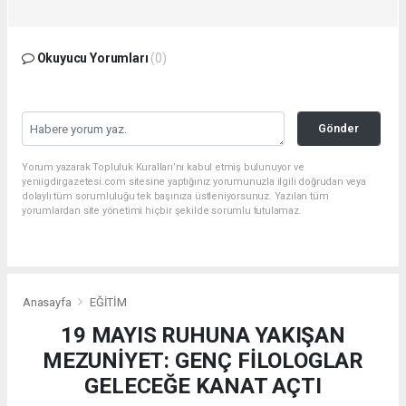
Okuyucu Yorumları
(0)
Gönder
Yorum yazarak Topluluk Kuralları’nı kabul etmiş bulunuyor ve
yeniigdirgazetesi.com sitesine yaptığınız yorumunuzla ilgili doğrudan veya
dolaylı tüm sorumluluğu tek başınıza üstleniyorsunuz. Yazılan tüm
yorumlardan site yönetimi hiçbir şekilde sorumlu tutulamaz.
Anasayfa
EĞİTİM
19 MAYIS RUHUNA YAKIŞAN
MEZUNİYET: GENÇ FİLOLOGLAR
GELECEĞE KANAT AÇTI