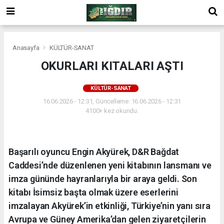
Anasayfa
KÜLTÜR-SANAT
OKURLARI KITALARI AŞTI
KÜLTÜR-SANAT
16.06.2026 - 12:31, Güncelleme: 16.06.2026 - 12:31
4100+ kez okundu.
Başarılı oyuncu Engin Akyürek, D&R Bağdat
Caddesi’nde düzenlenen yeni kitabının lansmanı ve
imza gününde hayranlarıyla bir araya geldi. Son
kitabı İsimsiz başta olmak üzere eserlerini
imzalayan Akyürek’in etkinliği, Türkiye’nin yanı sıra
Avrupa ve Güney Amerika’dan gelen ziyaretçilerin