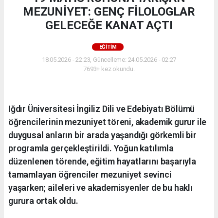
MEZUNİYET: GENÇ FİLOLOGLAR
GELECEĞE KANAT AÇTI
EĞİTİM
18.05.2026 - 22:23, Güncelleme: 24.05.2026 - 02:27
7693+ kez okundu.
Iğdır Üniversitesi İngiliz Dili ve Edebiyatı Bölümü
öğrencilerinin mezuniyet töreni, akademik gurur ile
duygusal anların bir arada yaşandığı görkemli bir
programla gerçekleştirildi. Yoğun katılımla
düzenlenen törende, eğitim hayatlarını başarıyla
tamamlayan öğrenciler mezuniyet sevinci
yaşarken; aileleri ve akademisyenler de bu haklı
gurura ortak oldu.