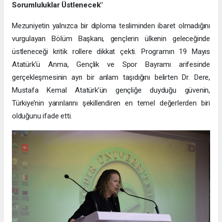
Sorumluluklar Üstlenecek"
Mezuniyetin yalnızca bir diploma tesliminden ibaret olmadığını
vurgulayan Bölüm Başkanı, gençlerin ülkenin geleceğinde
üstleneceği kritik rollere dikkat çekti. Programın 19 Mayıs
Atatürk’ü Anma, Gençlik ve Spor Bayramı arifesinde
gerçekleşmesinin ayrı bir anlam taşıdığını belirten Dr. Dere,
Mustafa Kemal Atatürk’ün gençliğe duyduğu güvenin,
Türkiye’nin yarınlarını şekillendiren en temel değerlerden biri
olduğunu ifade etti.