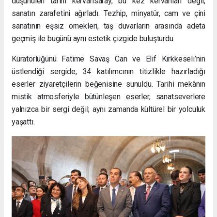
düşünülen tarihi kervansaray, bu kez kervanları değil;
sanatın zarafetini ağırladı. Tezhip, minyatür, cam ve çini
sanatının eşsiz örnekleri, taş duvarların arasında adeta
geçmiş ile bugünü aynı estetik çizgide buluşturdu.
Küratörlüğünü Fatime Savaş Can ve Elif Kırkkeseli’nin
üstlendiği sergide, 34 katılımcının titizlikle hazırladığı
eserler ziyaretçilerin beğenisine sunuldu. Tarihi mekânın
mistik atmosferiyle bütünleşen eserler, sanatseverlere
yalnızca bir sergi değil; aynı zamanda kültürel bir yolculuk
yaşattı.