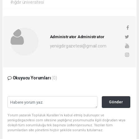
#ığdır üniversitesi
Administrator Administrator
yeniigdirgazetesi@gmail.com
Okuyucu Yorumları
(0)
Gönder
Yorum yazarak Topluluk Kuralları’nı kabul etmiş bulunuyor ve
yeniigdirgazetesi.com sitesine yaptığınız yorumunuzla ilgili doğrudan veya
dolaylı tüm sorumluluğu tek başınıza üstleniyorsunuz. Yazılan tüm
yorumlardan site yönetimi hiçbir şekilde sorumlu tutulamaz.