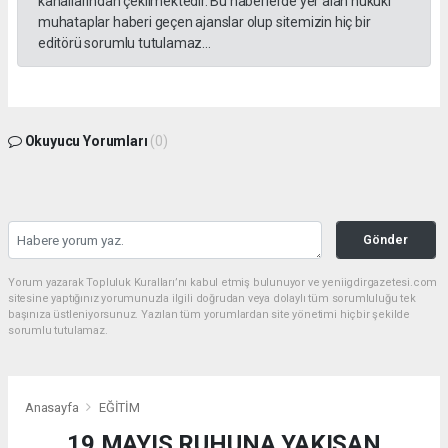
kanallarından çekilmektedir. Bu haberlerde yer alan hukuki
muhataplar haberi geçen ajanslar olup sitemizin hiç bir
editörü sorumlu tutulamaz...
Okuyucu Yorumları
(0)
Gönder
Yorum yazarak Topluluk Kuralları’nı kabul etmiş bulunuyor ve yeniigdirgazetesi.com
sitesine yaptığınız yorumunuzla ilgili doğrudan veya dolaylı tüm sorumluluğu tek
başınıza üstleniyorsunuz. Yazılan tüm yorumlardan site yönetimi hiçbir şekilde
sorumlu tutulamaz.
Anasayfa
EĞİTİM
19 MAYIS RUHUNA YAKIŞAN