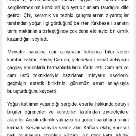
sergilenmesinin kendileri için ayrı bir anlam taşıdığını dile
getirdi. Çini, seramik ve tezhip çalışmalarının ziyaretçiler
tarafından yoğun ilgi gördüğünü belirten Kırkkeseli, sanatın
tarihi mekânlarla birleştiğinde çok daha etkileyici bir kimlik
kazandığını söyledi.
Minyatür sanatına dair çalışmalar hakkında bilgi veren
küratör Fatime Savaş Can da, geleneksel sanat anlayışını
çağdaş yorumlarla harmanladıklarını ifade etti. Cam altı ve
cam üstü teknikleriyle hazırlanan minyatür eserlerin,
geçmişin estetik birikimini günümüz sanat anlayışıyla
buluşturduğunu kaydetti.
Yoğun katılımın yaşandığı sergide, eserler hakkında detaylı
bilgiler öğrenciler ve küratörler tarafından ziyaretçilere
aktarıldı. Ancak etkinlik yalnızca bu görsel sanatlarla sınırlı
kalmadı. Kervansarayda sahne alan Kafkas ekibi, yöresel
halk oyunlarıyla etkinliğe kültürel bir ritim kattı. Müzik