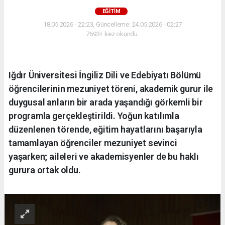
EĞİTİM
18.05.2026 - 22:23, Güncelleme: 24.05.2026 - 02:27
7693+ kez okundu.
Iğdır Üniversitesi İngiliz Dili ve Edebiyatı Bölümü
öğrencilerinin mezuniyet töreni, akademik gurur ile
duygusal anların bir arada yaşandığı görkemli bir
programla gerçekleştirildi. Yoğun katılımla
düzenlenen törende, eğitim hayatlarını başarıyla
tamamlayan öğrenciler mezuniyet sevinci
yaşarken; aileleri ve akademisyenler de bu haklı
gurura ortak oldu.