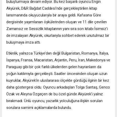
buluşturmaya devam ediyor. Bu kez başarılı oyuncu Engin
Akyürek, D&R Bağdat Caddesi’nde gerçekleştirilen kitap
lansmanında okuyucularıyla bir araya geldi. Kafasına Göre
dergisinde yayımlanan öykülerinden oluşan ve 11 dile çevrilen
Zamansız ve Sessizlik kitaplarının yanı sıra son kitabı İsimsiz’i
de imzalayan Akyürek, okurlarıyla sohbet ederek unutulmaz bir
buluşmaya imza attı.
Etkinlik, yalnızca Türkiye’den değil Bulgaristan, Romanya, İtalya,
İspanya, Fransa, Macaristan, Arjantin, Peru, İran, Makedonya ve
Paraguay gibi bir çok farklı ülkelerden gelen hayranların da
yoğun katılımıyla gerçekleşti. Saatler öncesinden oluşan uzun
kuyruklar, Akyürek’in uluslararası ölçekte gördüğü ilginin bir kez
daha göstergesi oldu. Oyuncu arkadaşları Tolga Sarıtaş, Genco
Özak ve Aleyna Özgeçen de bu özel günde Akyürek’i yalnız
bırakmadı. Ünlü oyuncu, yazarlık yolculuğuna ilişkin sorulan
sorulara samimi açıklamalarda bulundu.