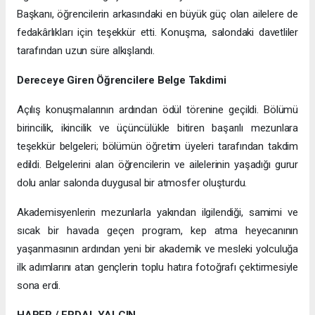
Başkanı, öğrencilerin arkasındaki en büyük güç olan ailelere de
fedakârlıkları için teşekkür etti. Konuşma, salondaki davetliler
tarafından uzun süre alkışlandı.
Dereceye Giren Öğrencilere Belge Takdimi
Açılış konuşmalarının ardından ödül törenine geçildi. Bölümü
birincilik, ikincilik ve üçüncülükle bitiren başarılı mezunlara
teşekkür belgeleri; bölümün öğretim üyeleri tarafından takdim
edildi. Belgelerini alan öğrencilerin ve ailelerinin yaşadığı gurur
dolu anlar salonda duygusal bir atmosfer oluşturdu.
Akademisyenlerin mezunlarla yakından ilgilendiği, samimi ve
sıcak bir havada geçen program, kep atma heyecanının
yaşanmasının ardından yeni bir akademik ve mesleki yolculuğa
ilk adımlarını atan gençlerin toplu hatıra fotoğrafı çektirmesiyle
sona erdi.
HABER / ERDAL YALÇIN