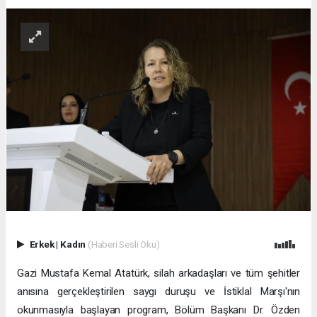
Erkek
|
Kadın
(Haberi Sesli Oku)
Gazi Mustafa Kemal Atatürk, silah arkadaşları ve tüm şehitler
anısına gerçekleştirilen saygı duruşu ve İstiklal Marşı'nın
okunmasıyla başlayan program, Bölüm Başkanı Dr. Özden