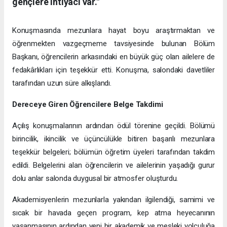
gençlere ihtiyacı var."
Konuşmasında mezunlara hayat boyu araştırmaktan ve
öğrenmekten vazgeçmeme tavsiyesinde bulunan Bölüm
Başkanı, öğrencilerin arkasındaki en büyük güç olan ailelere de
fedakârlıkları için teşekkür etti. Konuşma, salondaki davetliler
tarafından uzun süre alkışlandı.
Dereceye Giren Öğrencilere Belge Takdimi
Açılış konuşmalarının ardından ödül törenine geçildi. Bölümü
birincilik, ikincilik ve üçüncülükle bitiren başarılı mezunlara
teşekkür belgeleri; bölümün öğretim üyeleri tarafından takdim
edildi. Belgelerini alan öğrencilerin ve ailelerinin yaşadığı gurur
dolu anlar salonda duygusal bir atmosfer oluşturdu.
Akademisyenlerin mezunlarla yakından ilgilendiği, samimi ve
sıcak bir havada geçen program, kep atma heyecanının
yaşanmasının ardından yeni bir akademik ve mesleki yolculuğa