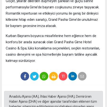
Göçer, yıllardır dillerden düşmeyen şarkıları ve güçlü sahne
performansıyla Girne’de bayram coşkusunu zirveye taşıyacak.
Romantik repertuvarı ve etkileyici yorumu ile geniş bir dinleyici
kitlesine hitap eden sanatçı, Grand Pasha Girne’de unutulmaz
bir bayram gecesine imza atacak.
Kurban Bayramı boyunca misafirlerine hem eğlence hem de
konforu bir arada sunacak olan Grand Pasha Girne Hotel
Casino & Spa; lüks konaklama seçenekleri, seçkin restoranları,
casino deneyimi ve spa hizmetleriyle bayram tatiline ayrıcalık
katmayı sürdürüyor.
Anadolu Ajansı (AA), İhlas Haber Ajansı (İHA), Demirören
Haber Ajansı (DHA) ve diğer ajanslar tarafından eklenen tüm
haberler, sitemizin editörlerinin müdahalesi olmadan ajans