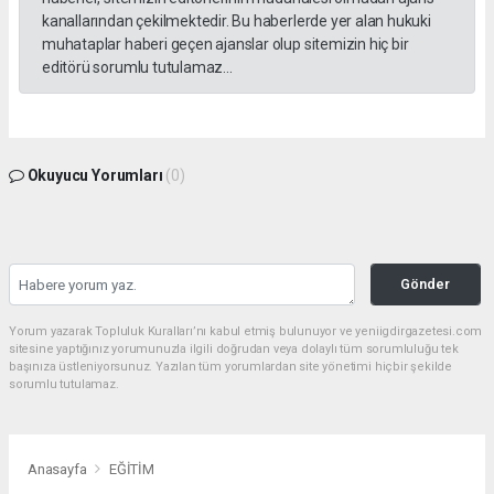
kanallarından çekilmektedir. Bu haberlerde yer alan hukuki
muhataplar haberi geçen ajanslar olup sitemizin hiç bir
editörü sorumlu tutulamaz...
Okuyucu Yorumları
(0)
Gönder
Yorum yazarak Topluluk Kuralları’nı kabul etmiş bulunuyor ve yeniigdirgazetesi.com
sitesine yaptığınız yorumunuzla ilgili doğrudan veya dolaylı tüm sorumluluğu tek
başınıza üstleniyorsunuz. Yazılan tüm yorumlardan site yönetimi hiçbir şekilde
sorumlu tutulamaz.
Anasayfa
EĞİTİM