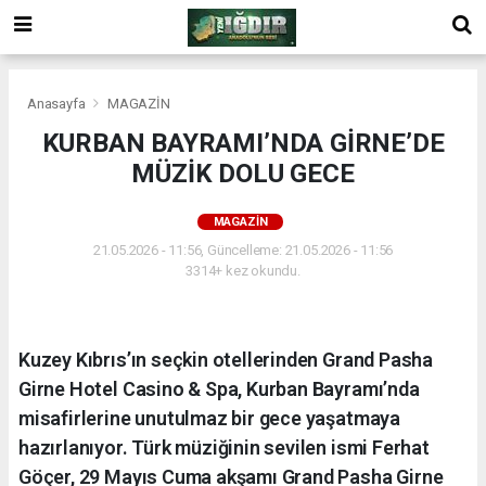
Anasayfa
MAGAZİN
KURBAN BAYRAMI’NDA GİRNE’DE
MÜZİK DOLU GECE
MAGAZİN
21.05.2026 - 11:56, Güncelleme: 21.05.2026 - 11:56
3314+ kez okundu.
Kuzey Kıbrıs’ın seçkin otellerinden Grand Pasha
Girne Hotel Casino & Spa, Kurban Bayramı’nda
misafirlerine unutulmaz bir gece yaşatmaya
hazırlanıyor. Türk müziğinin sevilen ismi Ferhat
Göçer, 29 Mayıs Cuma akşamı Grand Pasha Girne