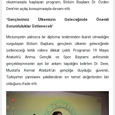
okunmasıyla başlayan program, Bölüm Başkanı Dr. Özden
Dere’nin açılış konuşmasıyla devam etti.
"Gençlerimiz Ülkemizin Geleceğinde Önemli
Sorumluluklar Üstlenecek"
Mezuniyetin yalnızca bir diploma tesliminden ibaret olmadığını
vurgulayan Bölüm Başkanı, gençlerin ülkenin geleceğinde
üstleneceği kritik rollere dikkat çekti. Programın 19 Mayıs
Atatürk’ü Anma, Gençlik ve Spor Bayramı arifesinde
gerçekleşmesinin ayrı bir anlam taşıdığını belirten Dr. Dere,
Mustafa Kemal Atatürk’ün gençliğe duyduğu güvenin,
Türkiye’nin yarınlarını şekillendiren en temel değerlerden biri
olduğunu ifade etti.