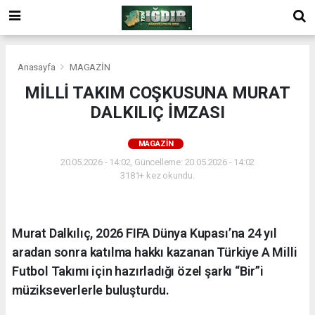
Anasayfa
MAGAZİN
MİLLİ TAKIM COŞKUSUNA MURAT
DALKILIÇ İMZASI
MAGAZİN
20.05.2026 - 14:02, Güncelleme: 20.05.2026 - 14:02
3181+ kez okundu.
Murat Dalkılıç, 2026 FIFA Dünya Kupası’na 24 yıl
aradan sonra katılma hakkı kazanan Türkiye A Milli
Futbol Takımı için hazırladığı özel şarkı “Bir”i
müzikseverlerle buluşturdu.