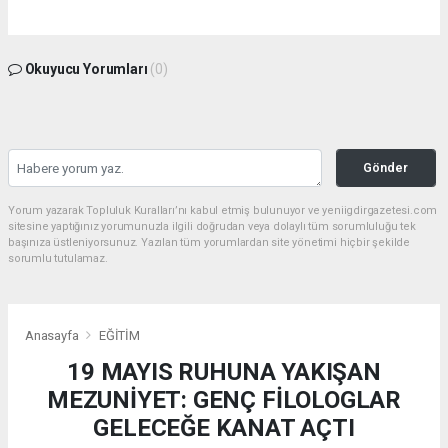
Okuyucu Yorumları
(0)
Gönder
Yorum yazarak Topluluk Kuralları’nı kabul etmiş bulunuyor ve yeniigdirgazetesi.com
sitesine yaptığınız yorumunuzla ilgili doğrudan veya dolaylı tüm sorumluluğu tek
başınıza üstleniyorsunuz. Yazılan tüm yorumlardan site yönetimi hiçbir şekilde
sorumlu tutulamaz.
Anasayfa
EĞİTİM
19 MAYIS RUHUNA YAKIŞAN
MEZUNİYET: GENÇ FİLOLOGLAR
GELECEĞE KANAT AÇTI