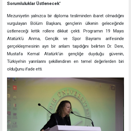
Sorumluluklar Üstlenecek"
Mezuniyetin yalnızca bir diploma tesliminden ibaret olmadığını
vurgulayan Bölüm Başkanı, gençlerin ülkenin geleceğinde
üstleneceği kritik rollere dikkat çekti. Programın 19 Mayıs
Atatürk’ü Anma, Gençlik ve Spor Bayramı arifesinde
gerçekleşmesinin ayrı bir anlam taşıdığını belirten Dr. Dere,
Mustafa Kemal Atatürk’ün gençliğe duyduğu güvenin,
Türkiye’nin yarınlarını şekillendiren en temel değerlerden biri
olduğunu ifade etti.