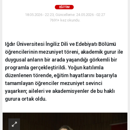
EĞİTİM
18.05.2026 - 22:23, Güncelleme: 24.05.2026 - 02:27
7691+ kez okundu.
Iğdır Üniversitesi İngiliz Dili ve Edebiyatı Bölümü
öğrencilerinin mezuniyet töreni, akademik gurur ile
duygusal anların bir arada yaşandığı görkemli bir
programla gerçekleştirildi. Yoğun katılımla
düzenlenen törende, eğitim hayatlarını başarıyla
tamamlayan öğrenciler mezuniyet sevinci
yaşarken; aileleri ve akademisyenler de bu haklı
gurura ortak oldu.