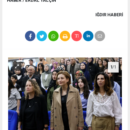
HABER / ERDAL YALÇIN
IĞDIR HABERİ
1
/1