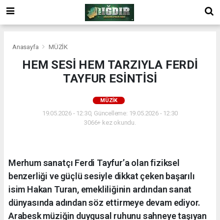
Anasayfa
MÜZİK
HEM SESİ HEM TARZIYLA FERDİ
TAYFUR ESİNTİSİ
MÜZİK
19.05.2026 - 12:30, Güncelleme: 19.05.2026 - 12:30
3066+ kez okundu.
Merhum sanatçı Ferdi Tayfur’a olan fiziksel
benzerliği ve güçlü sesiyle dikkat çeken başarılı
isim Hakan Turan, emekliliğinin ardından sanat
dünyasında adından söz ettirmeye devam ediyor.
Arabesk müziğin duygusal ruhunu sahneye taşıyan