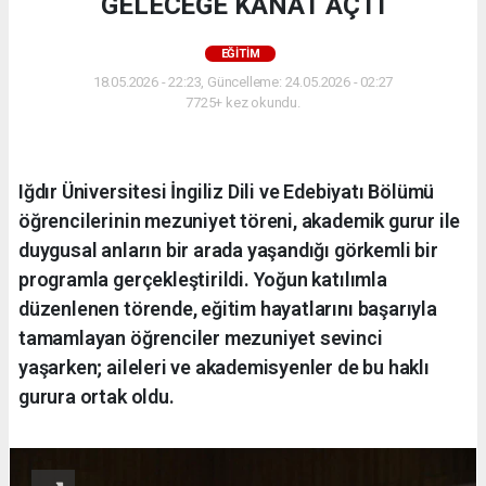
GELECEĞE KANAT AÇTI
EĞİTİM
18.05.2026 - 22:23, Güncelleme: 24.05.2026 - 02:27
7725+ kez okundu.
Iğdır Üniversitesi İngiliz Dili ve Edebiyatı Bölümü
öğrencilerinin mezuniyet töreni, akademik gurur ile
duygusal anların bir arada yaşandığı görkemli bir
programla gerçekleştirildi. Yoğun katılımla
düzenlenen törende, eğitim hayatlarını başarıyla
tamamlayan öğrenciler mezuniyet sevinci
yaşarken; aileleri ve akademisyenler de bu haklı
gurura ortak oldu.