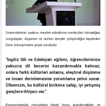
Üniversitelerin sadece meslek edindirme merkezleri olmadığını;
sorgulayan, düşünen ve üreten bireyler yetiştirdiğini kaydeden
Dere, konuşmasını şöyle sürdürdü:
"İngiliz Dili ve Edebiyatı eğitimi, öğrencilerimize
yalnızca dil becerisi kazandırmakla kalmaz;
onlara farklı kültürleri anlama, eleştirel düşünme
ve insanı derinlemesine yorumlama yetisi sunar.
Ülkemizin, bu kültürel birikime sahip, iyi yetişmiş
gençlere ihtiyacı var."
Konuşmasında mezunlara hayat boyu araştırmaktan ve