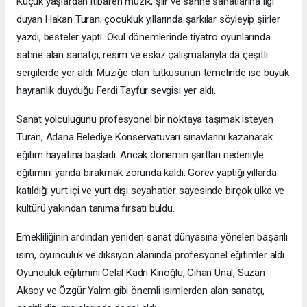
Küçük yaşlardan itibaren müzik, şiir ve sahne sanatlarına ilgi
duyan Hakan Turan; çocukluk yıllarında şarkılar söyleyip şiirler
yazdı, besteler yaptı. Okul dönemlerinde tiyatro oyunlarında
sahne alan sanatçı, resim ve eskiz çalışmalarıyla da çeşitli
sergilerde yer aldı. Müziğe olan tutkusunun temelinde ise büyük
hayranlık duyduğu Ferdi Tayfur sevgisi yer aldı.
Sanat yolculuğunu profesyonel bir noktaya taşımak isteyen
Turan, Adana Belediye Konservatuvarı sınavlarını kazanarak
eğitim hayatına başladı. Ancak dönemin şartları nedeniyle
eğitimini yarıda bırakmak zorunda kaldı. Görev yaptığı yıllarda
katıldığı yurt içi ve yurt dışı seyahatler sayesinde birçok ülke ve
kültürü yakından tanıma fırsatı buldu.
Emekliliğinin ardından yeniden sanat dünyasına yönelen başarılı
isim, oyunculuk ve diksiyon alanında profesyonel eğitimler aldı.
Oyunculuk eğitimini Celal Kadri Kınoğlu, Cihan Ünal, Suzan
Aksoy ve Özgür Yalım gibi önemli isimlerden alan sanatçı,