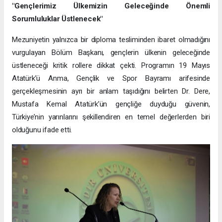
"Gençlerimiz Ülkemizin Geleceğinde Önemli
Sorumluluklar Üstlenecek"
Mezuniyetin yalnızca bir diploma tesliminden ibaret olmadığını
vurgulayan Bölüm Başkanı, gençlerin ülkenin geleceğinde
üstleneceği kritik rollere dikkat çekti. Programın 19 Mayıs
Atatürk’ü Anma, Gençlik ve Spor Bayramı arifesinde
gerçekleşmesinin ayrı bir anlam taşıdığını belirten Dr. Dere,
Mustafa Kemal Atatürk’ün gençliğe duyduğu güvenin,
Türkiye’nin yarınlarını şekillendiren en temel değerlerden biri
olduğunu ifade etti.