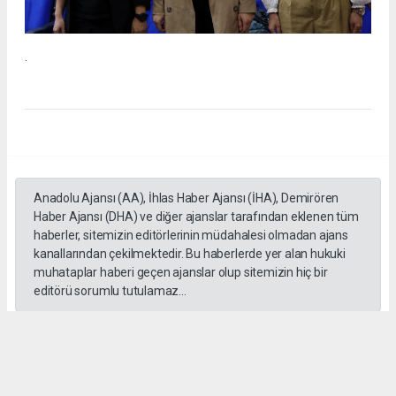
.
Anadolu Ajansı (AA), İhlas Haber Ajansı (İHA), Demirören
Haber Ajansı (DHA) ve diğer ajanslar tarafından eklenen tüm
haberler, sitemizin editörlerinin müdahalesi olmadan ajans
kanallarından çekilmektedir. Bu haberlerde yer alan hukuki
muhataplar haberi geçen ajanslar olup sitemizin hiç bir
editörü sorumlu tutulamaz...
#İngiliz Dili ve Edebiyatı Mezuniyet Töreni
#ığdır üniversitesi