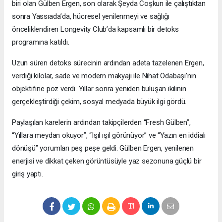
biri olan Gülben Ergen, son olarak Şeyda Coşkun ile çalıştıktan
sonra Yassıada’da, hücresel yenilenmeyi ve sağlığı
önceliklendiren Longevity Club’da kapsamlı bir detoks
programına katıldı.
Uzun süren detoks sürecinin ardından adeta tazelenen Ergen,
verdiği kilolar, sade ve modern makyajı ile Nihat Odabaşı’nın
objektifine poz verdi. Yıllar sonra yeniden buluşan ikilinin
gerçekleştirdiği çekim, sosyal medyada büyük ilgi gördü.
Paylaşılan karelerin ardından takipçilerden “Fresh Gülben”,
“Yıllara meydan okuyor”, “Işıl ışıl görünüyor” ve “Yazın en iddialı
dönüşü” yorumları peş peşe geldi. Gülben Ergen, yenilenen
enerjisi ve dikkat çeken görüntüsüyle yaz sezonuna güçlü bir
giriş yaptı.