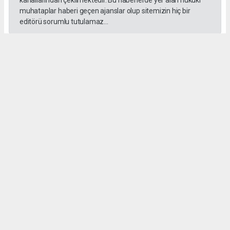
muhataplar haberi geçen ajanslar olup sitemizin hiç bir
editörü sorumlu tutulamaz...
#İngiliz Dili ve Edebiyatı Mezuniyet Töreni
#ığdır üniversitesi
Administrator Administrator
yeniigdirgazetesi@gmail.com
Okuyucu Yorumları
(0)
Gönder