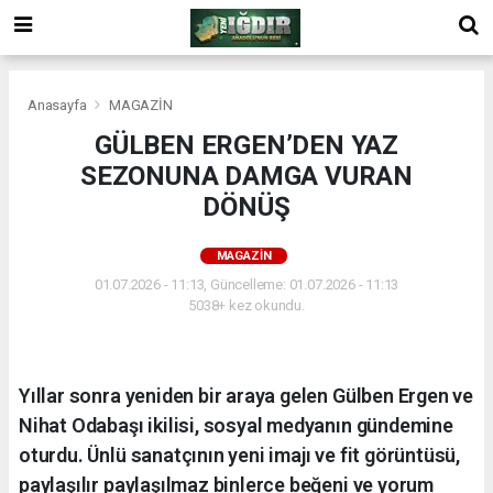
Anasayfa
MAGAZİN
GÜLBEN ERGEN’DEN YAZ
SEZONUNA DAMGA VURAN
DÖNÜŞ
MAGAZİN
01.07.2026 - 11:13, Güncelleme: 01.07.2026 - 11:13
5038+ kez okundu.
Yıllar sonra yeniden bir araya gelen Gülben Ergen ve
Nihat Odabaşı ikilisi, sosyal medyanın gündemine
oturdu. Ünlü sanatçının yeni imajı ve fit görüntüsü,
paylaşılır paylaşılmaz binlerce beğeni ve yorum