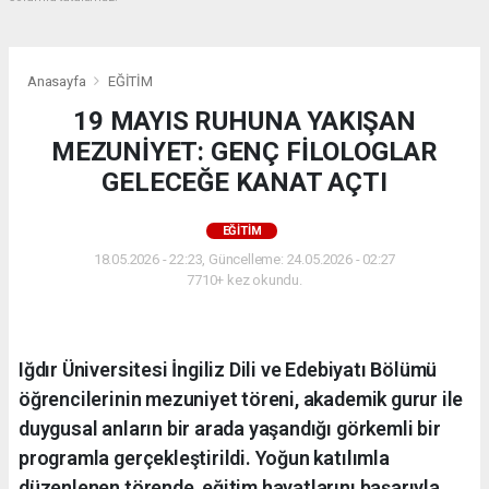
Anasayfa
EĞİTİM
19 MAYIS RUHUNA YAKIŞAN
MEZUNİYET: GENÇ FİLOLOGLAR
GELECEĞE KANAT AÇTI
EĞİTİM
18.05.2026 - 22:23, Güncelleme: 24.05.2026 - 02:27
7710+ kez okundu.
Iğdır Üniversitesi İngiliz Dili ve Edebiyatı Bölümü
öğrencilerinin mezuniyet töreni, akademik gurur ile
duygusal anların bir arada yaşandığı görkemli bir
programla gerçekleştirildi. Yoğun katılımla
düzenlenen törende, eğitim hayatlarını başarıyla