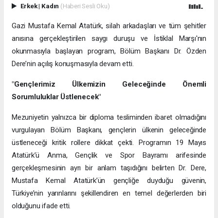
Erkek
|
Kadın
(Haberi Sesli Oku)
Gazi Mustafa Kemal Atatürk, silah arkadaşları ve tüm şehitler
anısına gerçekleştirilen saygı duruşu ve İstiklal Marşı'nın
okunmasıyla başlayan program, Bölüm Başkanı Dr. Özden
Dere’nin açılış konuşmasıyla devam etti.
"Gençlerimiz Ülkemizin Geleceğinde Önemli
Sorumluluklar Üstlenecek"
Mezuniyetin yalnızca bir diploma tesliminden ibaret olmadığını
vurgulayan Bölüm Başkanı, gençlerin ülkenin geleceğinde
üstleneceği kritik rollere dikkat çekti. Programın 19 Mayıs
Atatürk’ü Anma, Gençlik ve Spor Bayramı arifesinde
gerçekleşmesinin ayrı bir anlam taşıdığını belirten Dr. Dere,
Mustafa Kemal Atatürk’ün gençliğe duyduğu güvenin,
Türkiye’nin yarınlarını şekillendiren en temel değerlerden biri
olduğunu ifade etti.