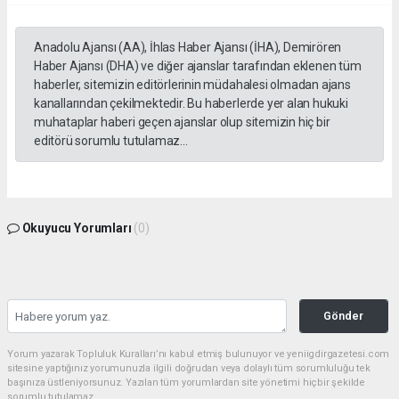
Anadolu Ajansı (AA), İhlas Haber Ajansı (İHA), Demirören
Haber Ajansı (DHA) ve diğer ajanslar tarafından eklenen tüm
haberler, sitemizin editörlerinin müdahalesi olmadan ajans
kanallarından çekilmektedir. Bu haberlerde yer alan hukuki
muhataplar haberi geçen ajanslar olup sitemizin hiç bir
editörü sorumlu tutulamaz...
Okuyucu Yorumları
(0)
Gönder
Yorum yazarak Topluluk Kuralları’nı kabul etmiş bulunuyor ve yeniigdirgazetesi.com
sitesine yaptığınız yorumunuzla ilgili doğrudan veya dolaylı tüm sorumluluğu tek
başınıza üstleniyorsunuz. Yazılan tüm yorumlardan site yönetimi hiçbir şekilde
sorumlu tutulamaz.