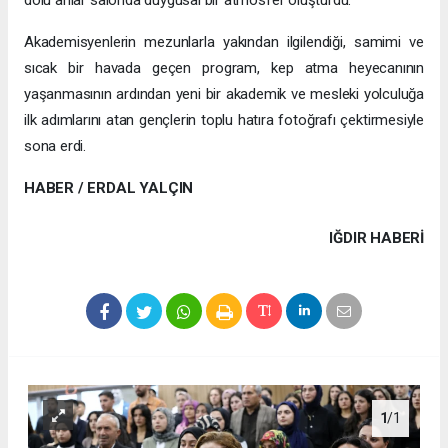
dolu anlar salonda duygusal bir atmosfer oluşturdu.
Akademisyenlerin mezunlarla yakından ilgilendiği, samimi ve
sıcak bir havada geçen program, kep atma heyecanının
yaşanmasının ardından yeni bir akademik ve mesleki yolculuğa
ilk adımlarını atan gençlerin toplu hatıra fotoğrafı çektirmesiyle
sona erdi.
HABER / ERDAL YALÇIN
IĞDIR HABERİ
1
/1