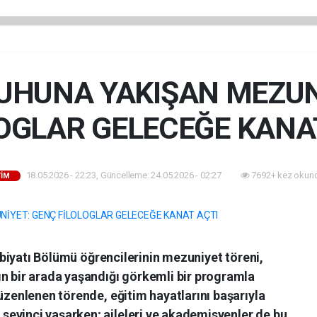
RUHUNA YAKIŞAN MEZUN
OGLAR GELECEĞE KANA
18.05.2026 - 22:23, Güncelleme: 24.05.2026 - 02:27
7692+ kez okun
TİM
Edebiyatı Bölümü öğrencilerinin mezuniyet töreni,
ın bir arada yaşandığı görkemli bir programla
düzenlenen törende, eğitim hayatlarını başarıyla
evinci yaşarken; aileleri ve akademisyenler de bu