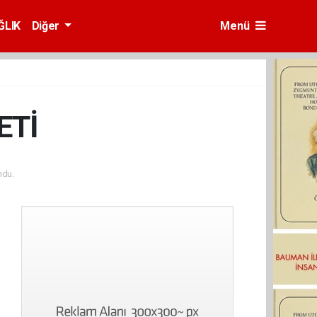
ĞLIK
Diğer
Menü
ETİ
ndu.