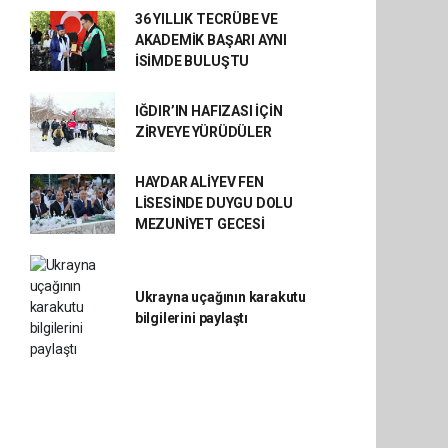
36 YILLIK TECRÜBE VE
AKADEMİK BAŞARI AYNI
İSİMDE BULUŞTU
IĞDIR’IN HAFIZASI İÇİN
ZİRVEYE YÜRÜDÜLER
HAYDAR ALİYEV FEN
LİSESİNDE DUYGU DOLU
MEZUNİYET GECESİ
Ukrayna uçağının karakutu
bilgilerini paylaştı