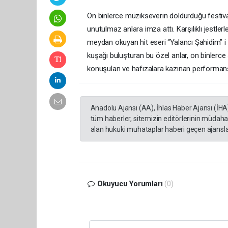
On binlerce müzikseverin doldurduğu festival
unutulmaz anlara imza attı. Karşılıklı jestlerle
meydan okuyan hit eseri “Yalancı Şahidim” i bi
kuşağı buluşturan bu özel anlar, on binlerce 
konuşulan ve hafızalara kazınan performans
Anadolu Ajansı (AA), İhlas Haber Ajansı (İHA
tüm haberler, sitemizin editörlerinin müdaha
alan hukuki muhataplar haberi geçen ajanslar
Okuyucu Yorumları
(0)