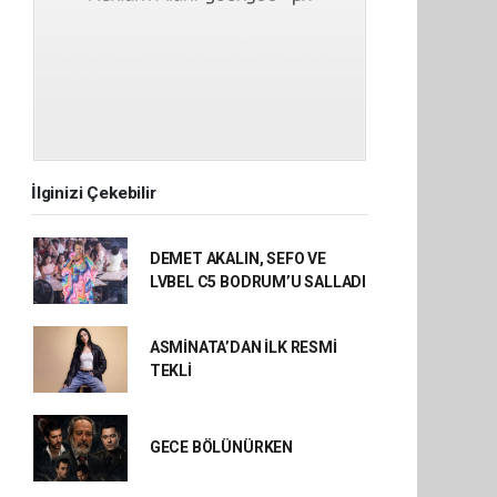
İlginizi Çekebilir
DEMET AKALIN, SEFO VE
LVBEL C5 BODRUM’U SALLADI
ASMİNATA’DAN İLK RESMİ
TEKLİ
GECE BÖLÜNÜRKEN