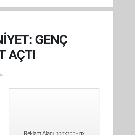
İYET: GENÇ
T AÇTI
du.