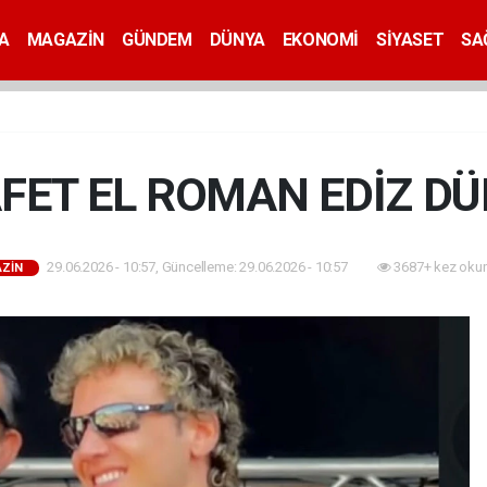
A
MAGAZİN
GÜNDEM
DÜNYA
EKONOMİ
SİYASET
SA
FET EL ROMAN EDİZ DÜ
29.06.2026 - 10:57, Güncelleme: 29.06.2026 - 10:57
3687+ kez oku
ZİN