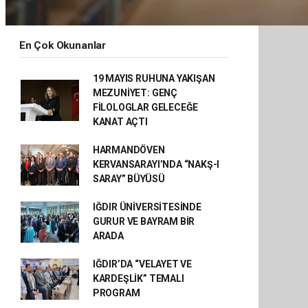
En Çok Okunanlar
19 MAYIS RUHUNA YAKIŞAN
MEZUNİYET: GENÇ
FİLOLOGLAR GELECEĞE
KANAT AÇTI
HARMANDÖVEN
KERVANSARAYI’NDA “NAKŞ-I
SARAY” BÜYÜSÜ
IĞDIR ÜNİVERSİTESİNDE
GURUR VE BAYRAM BİR
ARADA
IĞDIR’DA “VELAYET VE
KARDEŞLİK” TEMALI
PROGRAM