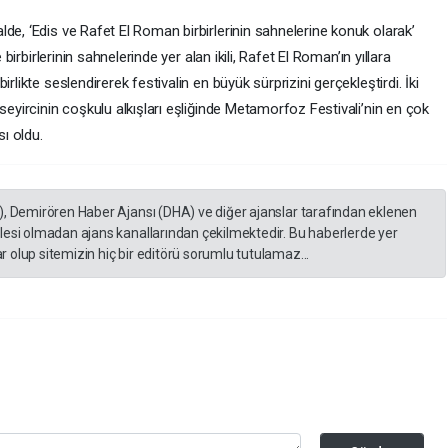
de, ‘Edis ve Rafet El Roman birbirlerinin sahnelerine konuk olarak’
 birbirlerinin sahnelerinde yer alan ikili, Rafet El Roman’ın yıllara
rlikte seslendirerek festivalin en büyük sürprizini gerçekleştirdi. İki
seyircinin coşkulu alkışları eşliğinde Metamorfoz Festivali’nin en çok
ı oldu.
), Demirören Haber Ajansı (DHA) ve diğer ajanslar tarafından eklenen
lesi olmadan ajans kanallarından çekilmektedir. Bu haberlerde yer
 olup sitemizin hiç bir editörü sorumlu tutulamaz...