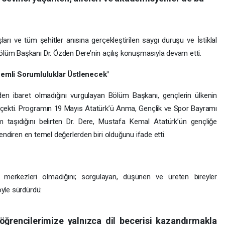
rı ve tüm şehitler anısına gerçekleştirilen saygı duruşu ve İstiklal
lüm Başkanı Dr. Özden Dere’nin açılış konuşmasıyla devam etti.
emli Sorumluluklar Üstlenecek"
den ibaret olmadığını vurgulayan Bölüm Başkanı, gençlerin ülkenin
at çekti. Programın 19 Mayıs Atatürk’ü Anma, Gençlik ve Spor Bayramı
m taşıdığını belirten Dr. Dere, Mustafa Kemal Atatürk’ün gençliğe
lendiren en temel değerlerden biri olduğunu ifade etti.
 merkezleri olmadığını; sorgulayan, düşünen ve üreten bireyler
öyle sürdürdü:
i, öğrencilerimize yalnızca dil becerisi kazandırmakla