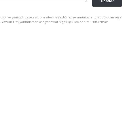
Gönder
uyor ve yeniigdirgazetesi.com sitesine yaptığınız yorumunuzla ilgili doğrudan veya
. Yazılan tüm yorumlardan site yönetimi hiçbir şekilde sorumlu tutulamaz.