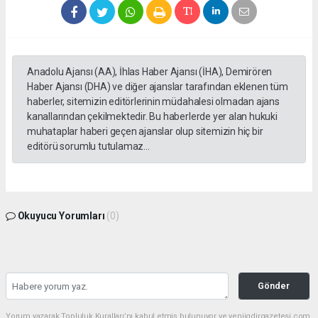
Anadolu Ajansı (AA), İhlas Haber Ajansı (İHA), Demirören
Haber Ajansı (DHA) ve diğer ajanslar tarafından eklenen tüm
haberler, sitemizin editörlerinin müdahalesi olmadan ajans
kanallarından çekilmektedir. Bu haberlerde yer alan hukuki
muhataplar haberi geçen ajanslar olup sitemizin hiç bir
editörü sorumlu tutulamaz...
Okuyucu Yorumları
(0)
Gönder
Yorum yazarak Topluluk Kuralları’nı kabul etmiş bulunuyor ve yeniigdirgazetesi.com