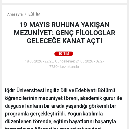
Anasayfa
EĞİTİM
19 MAYIS RUHUNA YAKIŞAN
MEZUNİYET: GENÇ FİLOLOGLAR
GELECEĞE KANAT AÇTI
EĞİTİM
18.05.2026 - 22:23, Güncelleme: 24.05.2026 - 02:27
7739+ kez okundu.
Iğdır Üniversitesi İngiliz Dili ve Edebiyatı Bölümü
öğrencilerinin mezuniyet töreni, akademik gurur ile
duygusal anların bir arada yaşandığı görkemli bir
programla gerçekleştirildi. Yoğun katılımla
düzenlenen törende, eğitim hayatlarını başarıyla