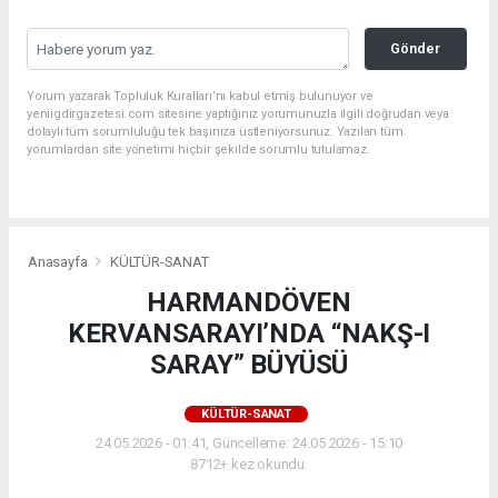
Gönder
Yorum yazarak Topluluk Kuralları’nı kabul etmiş bulunuyor ve
yeniigdirgazetesi.com sitesine yaptığınız yorumunuzla ilgili doğrudan veya
dolaylı tüm sorumluluğu tek başınıza üstleniyorsunuz. Yazılan tüm
yorumlardan site yönetimi hiçbir şekilde sorumlu tutulamaz.
Anasayfa
KÜLTÜR-SANAT
HARMANDÖVEN
KERVANSARAYI’NDA “NAKŞ-I
SARAY” BÜYÜSÜ
KÜLTÜR-SANAT
24.05.2026 - 01:41, Güncelleme: 24.05.2026 - 15:10
8712+ kez okundu.