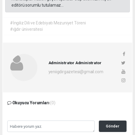
editörü sorumlu tutulamaz...
#İngiliz Dili ve Edebiyatı Mezuniyet Töreni
#ığdır üniversitesi
Administrator Administrator
yeniigdirgazetesi@gmail.com
Okuyucu Yorumları
(0)
Gönder