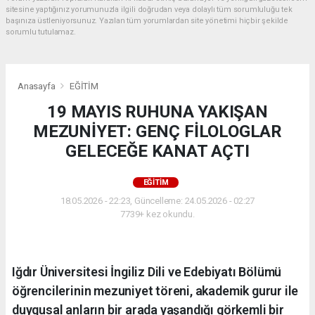
sitesine yaptığınız yorumunuzla ilgili doğrudan veya dolaylı tüm sorumluluğu tek
başınıza üstleniyorsunuz. Yazılan tüm yorumlardan site yönetimi hiçbir şekilde
sorumlu tutulamaz.
Anasayfa
EĞİTİM
19 MAYIS RUHUNA YAKIŞAN
MEZUNİYET: GENÇ FİLOLOGLAR
GELECEĞE KANAT AÇTI
EĞİTİM
18.05.2026 - 22:23, Güncelleme: 24.05.2026 - 02:27
7739+ kez okundu.
Iğdır Üniversitesi İngiliz Dili ve Edebiyatı Bölümü
öğrencilerinin mezuniyet töreni, akademik gurur ile
duygusal anların bir arada yaşandığı görkemli bir