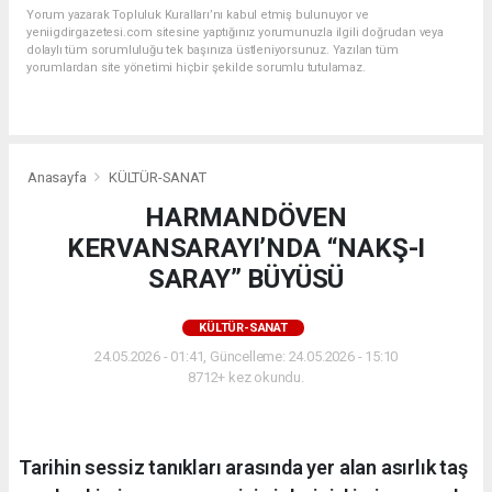
Yorum yazarak Topluluk Kuralları’nı kabul etmiş bulunuyor ve
yeniigdirgazetesi.com sitesine yaptığınız yorumunuzla ilgili doğrudan veya
dolaylı tüm sorumluluğu tek başınıza üstleniyorsunuz. Yazılan tüm
yorumlardan site yönetimi hiçbir şekilde sorumlu tutulamaz.
Anasayfa
KÜLTÜR-SANAT
HARMANDÖVEN
KERVANSARAYI’NDA “NAKŞ-I
SARAY” BÜYÜSÜ
KÜLTÜR-SANAT
24.05.2026 - 01:41, Güncelleme: 24.05.2026 - 15:10
8712+ kez okundu.
Tarihin sessiz tanıkları arasında yer alan asırlık taş