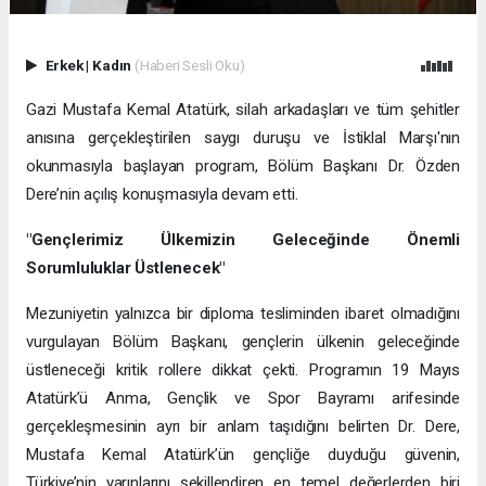
Erkek
|
Kadın
(Haberi Sesli Oku)
Gazi Mustafa Kemal Atatürk, silah arkadaşları ve tüm şehitler
anısına gerçekleştirilen saygı duruşu ve İstiklal Marşı'nın
okunmasıyla başlayan program, Bölüm Başkanı Dr. Özden
Dere’nin açılış konuşmasıyla devam etti.
"Gençlerimiz Ülkemizin Geleceğinde Önemli
Sorumluluklar Üstlenecek"
Mezuniyetin yalnızca bir diploma tesliminden ibaret olmadığını
vurgulayan Bölüm Başkanı, gençlerin ülkenin geleceğinde
üstleneceği kritik rollere dikkat çekti. Programın 19 Mayıs
Atatürk’ü Anma, Gençlik ve Spor Bayramı arifesinde
gerçekleşmesinin ayrı bir anlam taşıdığını belirten Dr. Dere,
Mustafa Kemal Atatürk’ün gençliğe duyduğu güvenin,
Türkiye’nin yarınlarını şekillendiren en temel değerlerden biri