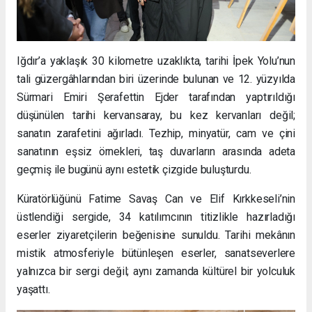
Iğdır’a yaklaşık 30 kilometre uzaklıkta, tarihi İpek Yolu’nun
tali güzergâhlarından biri üzerinde bulunan ve 12. yüzyılda
Sürmari Emiri Şerafettin Ejder tarafından yaptırıldığı
düşünülen tarihi kervansaray, bu kez kervanları değil;
sanatın zarafetini ağırladı. Tezhip, minyatür, cam ve çini
sanatının eşsiz örnekleri, taş duvarların arasında adeta
geçmiş ile bugünü aynı estetik çizgide buluşturdu.
Küratörlüğünü Fatime Savaş Can ve Elif Kırkkeseli’nin
üstlendiği sergide, 34 katılımcının titizlikle hazırladığı
eserler ziyaretçilerin beğenisine sunuldu. Tarihi mekânın
mistik atmosferiyle bütünleşen eserler, sanatseverlere
yalnızca bir sergi değil; aynı zamanda kültürel bir yolculuk
yaşattı.