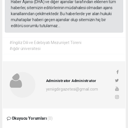
Haber Ajansı (DHA) ve diğer ajanslar tarafından eklenen tüm
haberler, sitemizin editörlerinin müdahalesi olmadan ajans
kanallarından çekilmektedir. Bu haberlerde yer alan hukuki
muhataplar haberi geçen ajanslar olup sitemizin hiç bir
editörü sorumlu tutulamaz...
#İngiliz Dili ve Edebiyatı Mezuniyet Töreni
#ığdır üniversitesi
Administrator Administrator
yeniigdirgazetesi@gmail.com
Okuyucu Yorumları
(0)