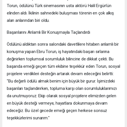
Torun, ödülünü Türk sinemasının usta aktörü Halil Ergün’ün
elinden aldı. İkilinin sahnedeki buluşması törenin en çok alkış
alan anlarından biri oldu.
Başarılarını Anlamlı Bir Konuşmayla Taçlandırdı
Ödülünü aldıktan sonra salondaki davetlilere hitaben anlamlı bir
konuşma yapan Ebru Torun, iş hayatındaki başarı sırlarına
değinirken toplumsal sorumluluk bilincine de dikkat çekti. Bu
başarıda emeği geçen tüm ekibine teşekkür eden Torun, sosyal
projelere verdikleri desteğin artarak devam edeceğini belirtti:
"Bu değerli ödülü almak benim için büyük bir gurur. İşimizdeki
başarıları taçlandırırken, topluma karşı olan sorumluluklarımızı
da unutmuyoruz. Ekip olarak sosyal projelere elimizden gelen
en büyük desteği vermeye, hayatlara dokunmaya devam
edeceğiz. Bu özel gecede emeği geçen herkese sonsuz
teşekkürlerimi sunarım."