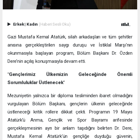
Erkek
|
Kadın
(Haberi Sesli Oku)
Gazi Mustafa Kemal Atatürk, silah arkadaşları ve tüm şehitler
anısına gerçekleştirilen saygı duruşu ve İstiklal Marşı'nın
okunmasıyla başlayan program, Bölüm Başkanı Dr. Özden
Dere’nin açılış konuşmasıyla devam etti.
"Gençlerimiz Ülkemizin Geleceğinde Önemli
Sorumluluklar Üstlenecek"
Mezuniyetin yalnızca bir diploma tesliminden ibaret olmadığını
vurgulayan Bölüm Başkanı, gençlerin ülkenin geleceğinde
üstleneceği kritik rollere dikkat çekti. Programın 19 Mayıs
Atatürk’ü Anma, Gençlik ve Spor Bayramı arifesinde
gerçekleşmesinin ayrı bir anlam taşıdığını belirten Dr. Dere,
Mustafa Kemal Atatürk’ün gençliğe duyduğu güvenin,