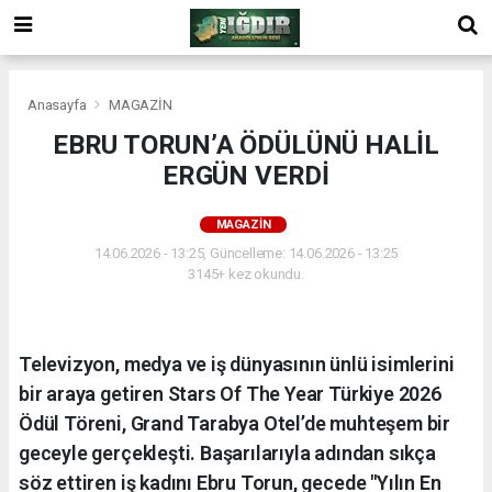
Anasayfa
MAGAZİN
EBRU TORUN’A ÖDÜLÜNÜ HALİL
ERGÜN VERDİ
MAGAZİN
14.06.2026 - 13:25, Güncelleme: 14.06.2026 - 13:25
3145+ kez okundu.
Televizyon, medya ve iş dünyasının ünlü isimlerini
bir araya getiren Stars Of The Year Türkiye 2026
Ödül Töreni, Grand Tarabya Otel’de muhteşem bir
geceyle gerçekleşti. Başarılarıyla adından sıkça
söz ettiren iş kadını Ebru Torun, gecede "Yılın En