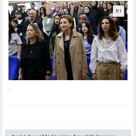
1
/1
.