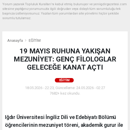
Yorum yazarak Topluluk Kuralları’nı kabul etmiş bulunuyor ve yeniigdirgazetesi.com
sitesine yaptığınız yorumunuzla ilgili doğrudan veya dolaylı tüm sorumluluğu tek
başınıza üstleniyorsunuz. Yazılan tüm yorumlardan site yönetimi hiçbir şekilde
sorumlu tutulamaz.
Anasayfa
EĞİTİM
19 MAYIS RUHUNA YAKIŞAN
MEZUNİYET: GENÇ FİLOLOGLAR
GELECEĞE KANAT AÇTI
EĞİTİM
18.05.2026 - 22:23, Güncelleme: 24.05.2026 - 02:27
7682+ kez okundu.
Iğdır Üniversitesi İngiliz Dili ve Edebiyatı Bölümü
öğrencilerinin mezuniyet töreni, akademik gurur ile