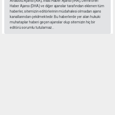
Anadolu Ajansı (AA), İhlas Haber Ajansı (İHA), Demirören
Haber Ajansı (DHA) ve diğer ajanslar tarafından eklenen tüm
haberler, sitemizin editörlerinin müdahalesi olmadan ajans
kanallarından çekilmektedir. Bu haberlerde yer alan hukuki
muhataplar haberi geçen ajanslar olup sitemizin hiç bir
editörü sorumlu tutulamaz...
#İngiliz Dili ve Edebiyatı Mezuniyet Töreni
#ığdır üniversitesi
Administrator Administrator
yeniigdirgazetesi@gmail.com
Okuyucu Yorumları
(0)