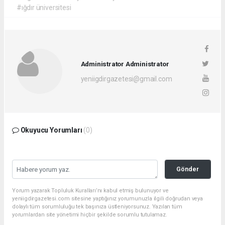
#ığdır üniversitesi
Administrator Administrator
yeniigdirgazetesi@gmail.com
Okuyucu Yorumları
(0)
Gönder
Yorum yazarak Topluluk Kuralları’nı kabul etmiş bulunuyor ve
yeniigdirgazetesi.com sitesine yaptığınız yorumunuzla ilgili doğrudan veya
dolaylı tüm sorumluluğu tek başınıza üstleniyorsunuz. Yazılan tüm
yorumlardan site yönetimi hiçbir şekilde sorumlu tutulamaz.