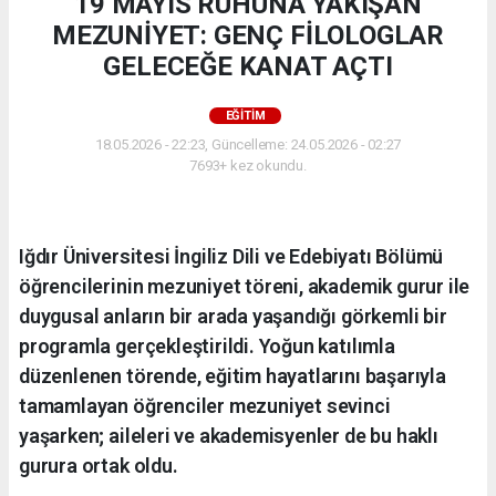
19 MAYIS RUHUNA YAKIŞAN
MEZUNİYET: GENÇ FİLOLOGLAR
GELECEĞE KANAT AÇTI
EĞİTİM
18.05.2026 - 22:23, Güncelleme: 24.05.2026 - 02:27
7693+ kez okundu.
Iğdır Üniversitesi İngiliz Dili ve Edebiyatı Bölümü
öğrencilerinin mezuniyet töreni, akademik gurur ile
duygusal anların bir arada yaşandığı görkemli bir
programla gerçekleştirildi. Yoğun katılımla
düzenlenen törende, eğitim hayatlarını başarıyla
tamamlayan öğrenciler mezuniyet sevinci
yaşarken; aileleri ve akademisyenler de bu haklı
gurura ortak oldu.