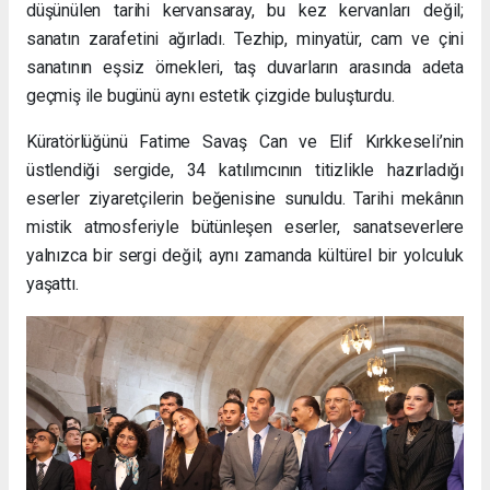
düşünülen tarihi kervansaray, bu kez kervanları değil;
sanatın zarafetini ağırladı. Tezhip, minyatür, cam ve çini
sanatının eşsiz örnekleri, taş duvarların arasında adeta
geçmiş ile bugünü aynı estetik çizgide buluşturdu.
Küratörlüğünü Fatime Savaş Can ve Elif Kırkkeseli’nin
üstlendiği sergide, 34 katılımcının titizlikle hazırladığı
eserler ziyaretçilerin beğenisine sunuldu. Tarihi mekânın
mistik atmosferiyle bütünleşen eserler, sanatseverlere
yalnızca bir sergi değil; aynı zamanda kültürel bir yolculuk
yaşattı.