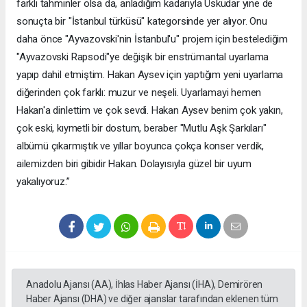
farklı tahminler olsa da, anladığım kadarıyla Üsküdar yine de
sonuçta bir "İstanbul türküsü" kategorsinde yer alıyor. Onu
daha önce "Ayvazovski'nin İstanbul'u" projem için bestelediğim
"Ayvazovski Rapsodi"ye değişik bir enstrümantal uyarlama
yapıp dahil etmiştim. Hakan Aysev için yaptığım yeni uyarlama
diğerinden çok farklı: muzur ve neşeli. Uyarlamayi hemen
Hakan'a dinlettim ve çok sevdi. Hakan Aysev benim çok yakın,
çok eski, kıymetli bir dostum, beraber "Mutlu Aşk Şarkıları"
albümü çıkarmıştık ve yıllar boyunca çokça konser verdik,
ailemizden biri gibidir Hakan. Dolayısıyla güzel bir uyum
yakalıyoruz.”
Anadolu Ajansı (AA), İhlas Haber Ajansı (İHA), Demirören
Haber Ajansı (DHA) ve diğer ajanslar tarafından eklenen tüm