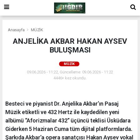
Anasayfa
MÜZİK
ANJELİKA AKBAR HAKAN AYSEV
BULUŞMASI
MÜZİK
09.06.2026 - 11:22, Güncelleme: 09.06.2026 - 11:22
4446+ kez okundu.
Besteci ve piyanist Dr. Anjelika Akbar’ın Pasaj
Müzik etiketli ve 432 Hertz ile kaydedilen yeni
albümü “Aforizmalar 432” üçüncü teklisi Üsküdara
Giderken 5 Haziran Cuma tüm dijital platformlarda.
Şarkıda Akbar’a opera sanatçısı Hakan Aysev vokal