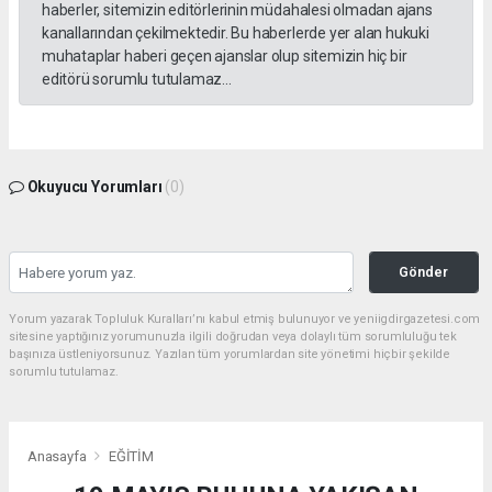
haberler, sitemizin editörlerinin müdahalesi olmadan ajans
kanallarından çekilmektedir. Bu haberlerde yer alan hukuki
muhataplar haberi geçen ajanslar olup sitemizin hiç bir
editörü sorumlu tutulamaz...
Okuyucu Yorumları
(0)
Gönder
Yorum yazarak Topluluk Kuralları’nı kabul etmiş bulunuyor ve yeniigdirgazetesi.com
sitesine yaptığınız yorumunuzla ilgili doğrudan veya dolaylı tüm sorumluluğu tek
başınıza üstleniyorsunuz. Yazılan tüm yorumlardan site yönetimi hiçbir şekilde
sorumlu tutulamaz.
Anasayfa
EĞİTİM