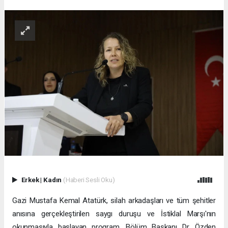
Erkek
|
Kadın
(Haberi Sesli Oku)
Gazi Mustafa Kemal Atatürk, silah arkadaşları ve tüm şehitler
anısına gerçekleştirilen saygı duruşu ve İstiklal Marşı'nın
okunmasıyla başlayan program, Bölüm Başkanı Dr. Özden