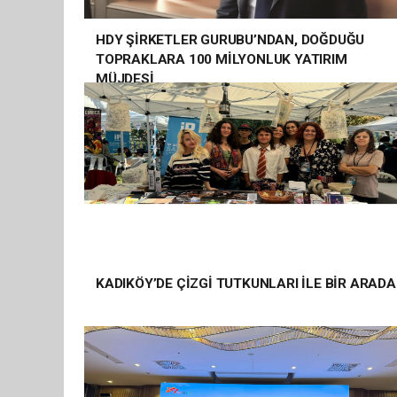
HDY ŞİRKETLER GURUBU’NDAN, DOĞDUĞU
TOPRAKLARA 100 MİLYONLUK YATIRIM
MÜJDESİ
KADIKÖY’DE ÇİZGİ TUTKUNLARI İLE BİR ARADA