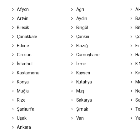
Afyon
Ağrı
Ak
Artvin
Aydın
Ba
Bilecik
Bingöl
Bit
Çanakkale
Çankırı
Ç
Edirne
Elazığ
Er
Giresun
Gümüşhane
Ha
İstanbul
İzmir
K.
Kastamonu
Kayseri
Kı
Konya
Kütahya
Ma
Muğla
Muş
Ne
Rize
Sakarya
S
Şanlıurfa
Şırnak
Te
Uşak
Van
Ya
Ankara