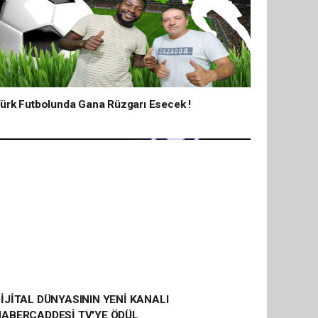
ürk Futbolunda Gana Rüzgarı Esecek !
İJİTAL DÜNYASININ YENİ KANALI
HABERCADDESİ TV'YE ÖDÜL