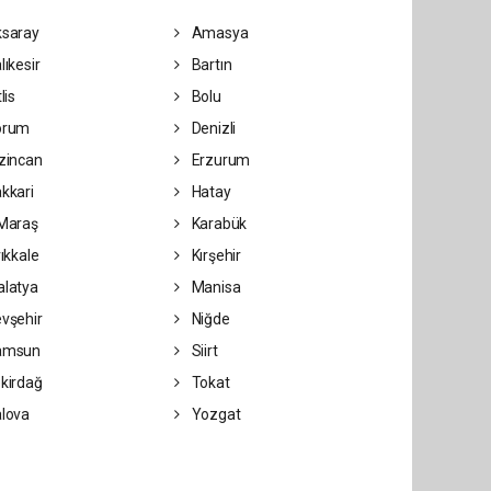
saray
Amasya
lıkesir
Bartın
lis
Bolu
orum
Denizli
zincan
Erzurum
kkari
Hatay
Maraş
Karabük
rıkkale
Kırşehir
latya
Manisa
vşehir
Niğde
amsun
Siirt
kirdağ
Tokat
lova
Yozgat