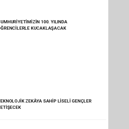
UMHURİYETİMİZİN 100. YILINDA
ÖĞRENCİLERLE KUCAKLAŞACAK
EKNOLOJİK ZEKÂYA SAHİP LİSELİ GENÇLER
YETİŞECEK