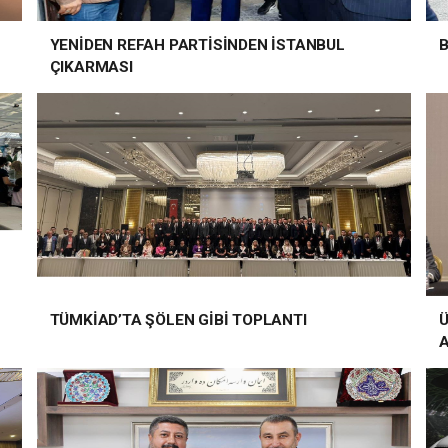
YENİDEN REFAH PARTİSİNDEN İSTANBUL
B
ÇIKARMASI
TÜMKİAD’TA ŞÖLEN GİBİ TOPLANTI