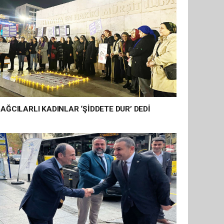
AĞCILARLI KADINLAR ‘ŞİDDETE DUR’ DEDİ