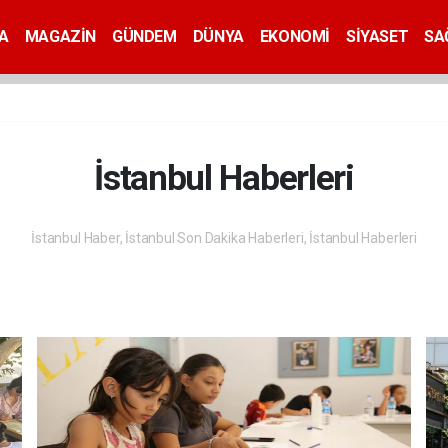
A
MAGAZİN
GÜNDEM
DÜNYA
EKONOMİ
SİYASET
SA
İstanbul Haberleri
İstanbul Haber, İstanbul Son Dakika Haberleri, İstanbul Haberleri