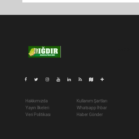
Pro-0.052
Hakkımızda
Kullanım Şartları
Yayın İlkeleri
Whatsapp İhbar
Veri Politikası
Haber Gönder