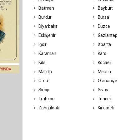
Batman
Bayburt
Burdur
Bursa
Diyarbakır
Düzce
Eskişehir
Gaziantep
Iğdır
Isparta
Karaman
Kars
Kilis
Kocaeli
Mardin
Mersin
Ordu
Osmaniye
Sinop
Sivas
Trabzon
Tunceli
Zonguldak
Kırklareli