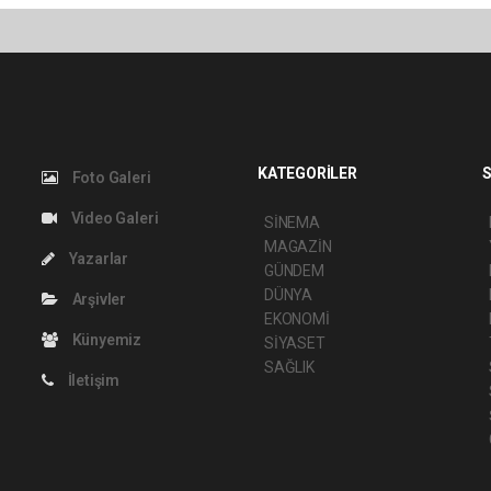
KATEGORİLER
S
Foto Galeri
Video Galeri
SİNEMA
MAGAZİN
Yazarlar
GÜNDEM
DÜNYA
Arşivler
EKONOMİ
Künyemiz
SİYASET
SAĞLIK
İletişim