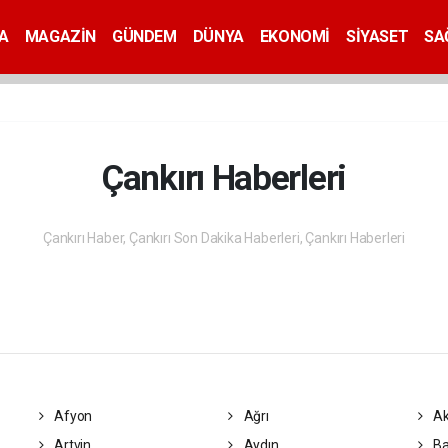
A
MAGAZİN
GÜNDEM
DÜNYA
EKONOMİ
SİYASET
SA
Çankırı Haberleri
Çankırı Haber, Çankırı Son Dakika Haberleri, Çankırı Haberleri
Afyon
Ağrı
Ak
Artvin
Aydın
Ba