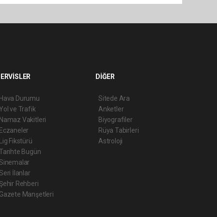
ERVİSLER
DİĞER
Hava Durumu
Sitede Ara
Yol ve Trafik
Anketler
Namaz Vakitleri
Biyografiler
Eczaneler
Rüya Tabirleri
Lig Fikstürü
Astroloji
Tarihte Bugün
Sinemalar
Seri İlanlar
Şehir Rehberi
Gazete Manşetleri