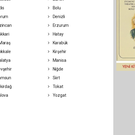
lis
Bolu
orum
Denizli
zincan
Erzurum
kkari
Hatay
Maraş
Karabük
rıkkale
Kırşehir
latya
Manisa
vşehir
Niğde
amsun
Siirt
kirdağ
Tokat
lova
Yozgat