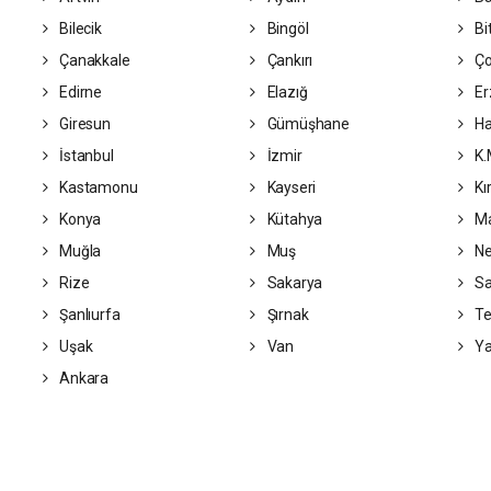
Bilecik
Bingöl
Bit
Çanakkale
Çankırı
Ç
Edirne
Elazığ
Er
Giresun
Gümüşhane
Ha
İstanbul
İzmir
K.
Kastamonu
Kayseri
Kı
Konya
Kütahya
Ma
Muğla
Muş
Ne
Rize
Sakarya
S
Şanlıurfa
Şırnak
Te
Uşak
Van
Ya
Ankara