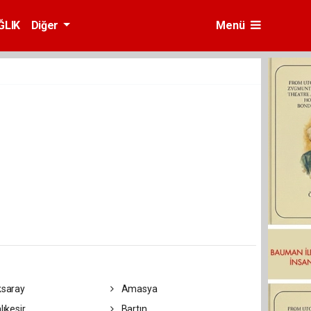
ĞLIK
Diğer
Menü
saray
Amasya
lıkesir
Bartın