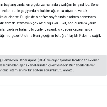
nin başlangıcında, en çiçekli zamanında yazdığım bir şiirdi bu. Sene
 arasından trenle geçiyordum, kalbim ağzımda atıyordu ve tek
ldı, elbette. Bu şiiri de o defter sayfasında bıraktım sanmıştım
atırlanmak istemeyen çok az duygu var. Evet, son cümlem yarım
anlar vardı ve bahar gibi günler yaşandı, o yüzden kapağıma da
diğim o güzel Unutma Beni çiçeğinin fotoğrafı layıktı. Kalbime sağlık.
), Demirören Haber Ajansı (DHA) ve diğer ajanslar tarafından eklenen
lesi olmadan ajans kanallarından çekilmektedir. Bu haberlerde yer
 olup sitemizin hiç bir editörü sorumlu tutulamaz...