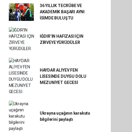
36 YILLIK TECRÜBE VE
AKADEMİK BAŞARI AYNI
İSİMDE BULUŞTU
IĞDIR’IN HAFIZASI İÇİN
ZİRVEYE YÜRÜDÜLER
HAYDAR ALİYEV FEN
LİSESİNDE DUYGU DOLU
MEZUNİYET GECESİ
Ukrayna uçağının karakutu
bilgilerini paylaştı