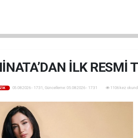
İNATA’DAN İLK RESMİ T
05.08.2026 - 17:31, Güncelleme: 05.08.2026 - 17:31
1106 kez okund
ZİK