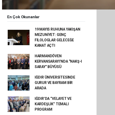
En Çok Okunanlar
19 MAYIS RUHUNA YAKIŞAN
MEZUNİYET: GENÇ
FİLOLOGLAR GELECEĞE
KANAT AÇTI
HARMANDÖVEN
KERVANSARAYI’NDA “NAKŞ-I
SARAY” BÜYÜSÜ
IĞDIR ÜNİVERSİTESİNDE
GURUR VE BAYRAM BİR
ARADA
IĞDIR’DA “VELAYET VE
KARDEŞLİK” TEMALI
PROGRAM