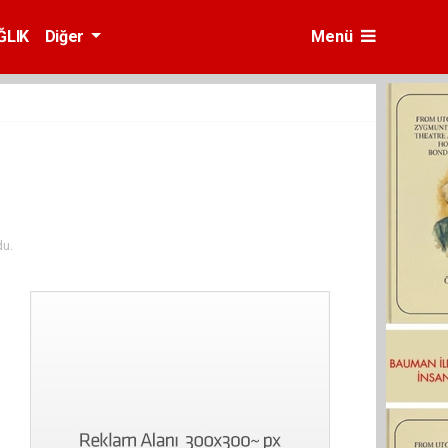
ĞLIK
Diğer
Menü
u.