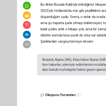
Bu Anlar Burada Kaldı'yla bitirdiğimiz hikaye
2022'ydi, Hollanda'da mis gibi yeşilliklerin
düşündüğüm oydu. Sonra, o anlar da orada ka
ama şu hayatta şarkı olmayı beklemeyen, h
kaldı çünkü artık o hikaye yok, ama bir zam
elbette evimde kısa süreli de olsa var edebil
Şarkılardan vazgeçmemeye devam.
Anadolu Ajansı (AA), İhlas Haber Ajansı (İHA
tüm haberler, sitemizin editörlerinin müdaha
alan hukuki muhataplar haberi geçen ajanslar
Okuyucu Yorumları
(0)