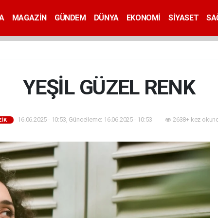
A
MAGAZİN
GÜNDEM
DÜNYA
EKONOMİ
SİYASET
SA
YEŞİL GÜZEL RENK
16.06.2025 - 10:53, Güncelleme: 16.06.2025 - 10:53
2638+ kez okund
İK