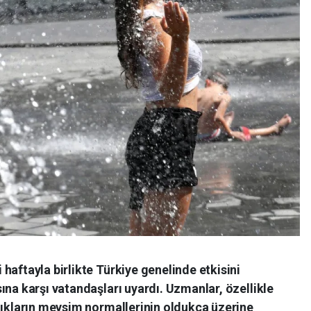
haftayla birlikte Türkiye genelinde etkisini
ına karşı vatandaşları uyardı. Uzmanlar, özellikle
lıkların mevsim normallerinin oldukça üzerine