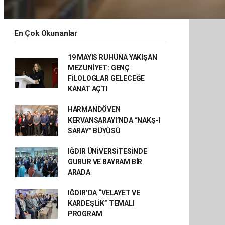
En Çok Okunanlar
19 MAYIS RUHUNA YAKIŞAN
MEZUNİYET: GENÇ
FİLOLOGLAR GELECEĞE
KANAT AÇTI
HARMANDÖVEN
KERVANSARAYI’NDA “NAKŞ-I
SARAY” BÜYÜSÜ
IĞDIR ÜNİVERSİTESİNDE
GURUR VE BAYRAM BİR
ARADA
IĞDIR’DA “VELAYET VE
KARDEŞLİK” TEMALI
PROGRAM