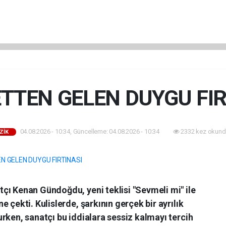
TTEN GELEN DUYGU FIR
04.08.2026 - 10:34, Güncelleme: 04.08.2026 - 10:34
2332 kez okund
ZİK
çı Kenan Gündoğdu, yeni teklisi "Sevmeli mi" ile
 çekti. Kulislerde, şarkının gerçek bir ayrılık
rken, sanatçı bu iddialara sessiz kalmayı tercih