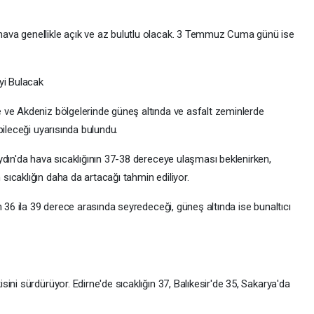
ava genellikle açık ve az bulutlu olacak. 3 Temmuz Cuma günü ise
yi Bulacak
 ve Akdeniz bölgelerinde güneş altında ve asfalt zeminlerde
bileceği uyarısında bulundu.
ydın'da hava sıcaklığının 37-38 dereceye ulaşması beklenirken,
ıcaklığın daha da artacağı tahmin ediliyor.
n 36 ila 39 derece arasında seyredeceği, güneş altında ise bunaltıcı
ini sürdürüyor. Edirne'de sıcaklığın 37, Balıkesir'de 35, Sakarya'da