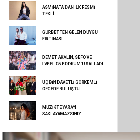
ASMİNATA’DAN İLK RESMİ
TEKLİ
GURBETTEN GELEN DUYGU
FIRTINASI
DEMET AKALIN, SEFO VE
LVBEL C5 BODRUM’U SALLADI
ÜÇ BİN DAVETLİ GÖRKEMLİ
GECEDE BULUŞTU
MÜZİKTE YARAYI
SAKLAYAMAZSINIZ