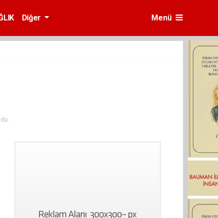
ĞLIK
Diğer
Menü
du.