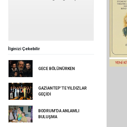
İlginizi Çekebilir
GECE BÖLÜNÜRKEN
GAZİANTEP’TE YILDIZLAR
GEÇİDİ
BODRUM’DA ANLAMLI
BULUŞMA