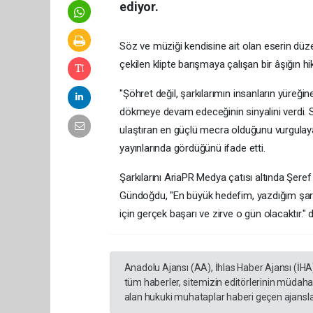
ediyor.
Söz ve müziği kendisine ait olan eserin dü
çekilen klipte barışmaya çalışan bir âşığın hi
"Şöhret değil, şarkılarımın insanların yüre
dökmeye devam edeceğinin sinyalini verdi. Sa
ulaştıran en güçlü mecra olduğunu vurgulaya
yayınlarında gördüğünü ifade etti.
Şarkılarını AriaPR Medya çatısı altında Şeref
Gündoğdu, "En büyük hedefim, yazdığım şark
için gerçek başarı ve zirve o gün olacaktır." d
Anadolu Ajansı (AA), İhlas Haber Ajansı (İHA
tüm haberler, sitemizin editörlerinin müdaha
alan hukuki muhataplar haberi geçen ajanslar