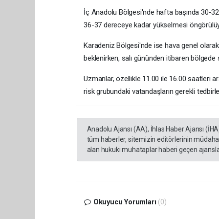
İç Anadolu Bölgesi'nde hafta başında 30-32
36-37 dereceye kadar yükselmesi öngörülüy
Karadeniz Bölgesi'nde ise hava genel olarak
beklenirken, salı gününden itibaren bölgede sı
Uzmanlar, özellikle 11.00 ile 16.00 saatleri 
risk grubundaki vatandaşların gerekli tedbirler
Anadolu Ajansı (AA), İhlas Haber Ajansı (İHA
tüm haberler, sitemizin editörlerinin müdaha
alan hukuki muhataplar haberi geçen ajanslar
Okuyucu Yorumları
(0)