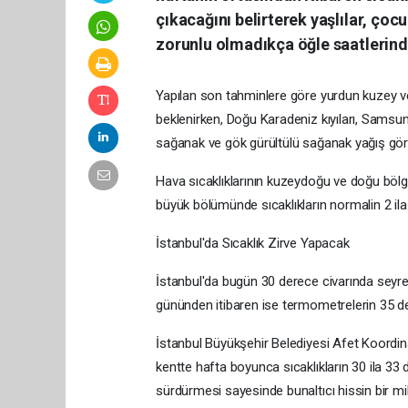
çıkacağını belirterek yaşlılar, çoc
zorunlu olmadıkça öğle saatlerind
Yapılan son tahminlere göre yurdun kuzey ve
beklenirken, Doğu Karadeniz kıyıları, Samsu
sağanak ve gök gürültülü sağanak yağış görü
Hava sıcaklıklarının kuzeydoğu ve doğu böl
büyük bölümünde sıcaklıkların normalin 2 ila
İstanbul'da Sıcaklık Zirve Yapacak
İstanbul'da bugün 30 derece civarında seyre
gününden itibaren ise termometrelerin 35 d
İstanbul Büyükşehir Belediyesi Afet Koordi
kentte hafta boyunca sıcaklıkların 30 ila 33
sürdürmesi sayesinde bunaltıcı hissin bir mik