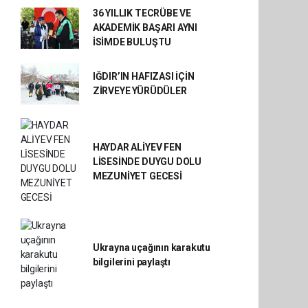
36 YILLIK TECRÜBE VE
AKADEMİK BAŞARI AYNI
İSİMDE BULUŞTU
IĞDIR’IN HAFIZASI İÇİN
ZİRVEYE YÜRÜDÜLER
HAYDAR ALİYEV FEN
LİSESİNDE DUYGU DOLU
MEZUNİYET GECESİ
Ukrayna uçağının karakutu
bilgilerini paylaştı