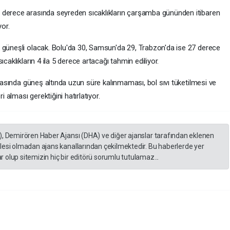
 derece arasında seyreden sıcaklıkların çarşamba gününden itibaren
or.
 güneşli olacak. Bolu'da 30, Samsun'da 29, Trabzon'da ise 27 derece
caklıkların 4 ila 5 derece artacağı tahmin ediliyor.
arasında güneş altında uzun süre kalınmaması, bol sıvı tüketilmesi ve
i alması gerektiğini hatırlatıyor.
), Demirören Haber Ajansı (DHA) ve diğer ajanslar tarafından eklenen
lesi olmadan ajans kanallarından çekilmektedir. Bu haberlerde yer
 olup sitemizin hiç bir editörü sorumlu tutulamaz...