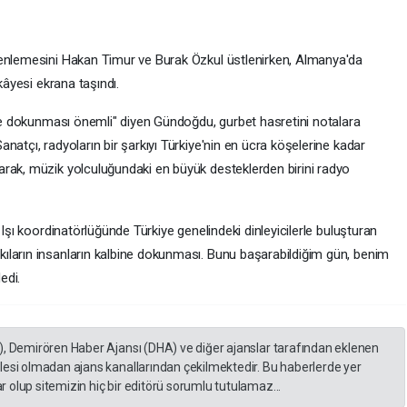
zenlemesini Hakan Timur ve Burak Özkul üstlenirken, Almanya'da
kâyesi ekrana taşındı.
ğine dokunması önemli" diyen Gündoğdu, gurbet hasretini notalara
natçı, radyoların bir şarkıyı Türkiye'nin en ücra köşelerine kadar
rak, müzik yolculuğundaki en büyük desteklerden birini radyo
 Işı koordinatörlüğünde Türkiye genelindeki dinleyicilerle buluşturan
ıların insanların kalbine dokunması. Bunu başarabildiğim gün, benim
edi.
), Demirören Haber Ajansı (DHA) ve diğer ajanslar tarafından eklenen
lesi olmadan ajans kanallarından çekilmektedir. Bu haberlerde yer
 olup sitemizin hiç bir editörü sorumlu tutulamaz...