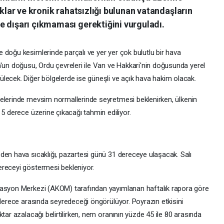
uklar ve kronik rahatsızlığı bulunan vatandaşların
e dışarı çıkmaması gerektiğini vurguladı.
 doğu kesimlerinde parçalı ve yer yer çok bulutlu bir hava
n'un doğusu, Ordu çevreleri ile Van ve Hakkari'nin doğusunda yerel
lecek. Diğer bölgelerde ise güneşli ve açık hava hakim olacak.
gelerinde mevsim normallerinde seyretmesi beklenirken, ülkenin
 5 derece üzerine çıkacağı tahmin ediliyor.
den hava sıcaklığı, pazartesi günü 31 dereceye ulaşacak. Salı
ereceyi göstermesi bekleniyor.
nasyon Merkezi (AKOM) tarafından yayımlanan haftalık rapora göre
 derece arasında seyredeceği öngörülüyor. Poyrazın etkisini
tar azalacağı belirtilirken, nem oranının yüzde 45 ile 80 arasında