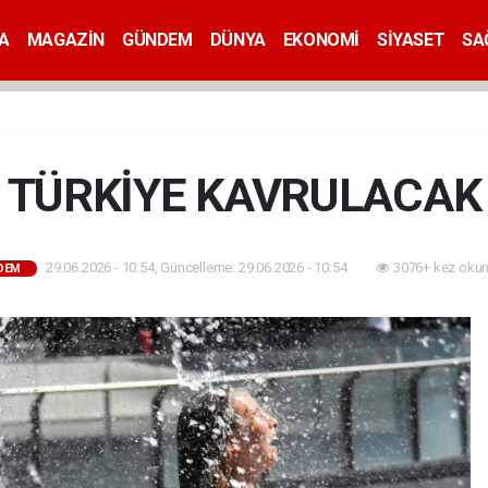
A
MAGAZİN
GÜNDEM
DÜNYA
EKONOMİ
SİYASET
SA
TÜRKİYE KAVRULACAK
29.06.2026 - 10:54, Güncelleme: 29.06.2026 - 10:54
3076+ kez okun
DEM