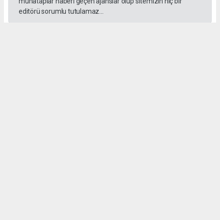
muhataplar haberi geçen ajanslar olup sitemizin hiç bir
editörü sorumlu tutulamaz...
#İngiliz Dili ve Edebiyatı Mezuniyet Töreni
#ığdır üniversitesi
Administrator Administrator
yeniigdirgazetesi@gmail.com
Okuyucu Yorumları
(0)
Gönder