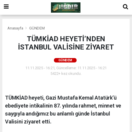
Anasayfa
GÜNDEM
TÜMKİAD HEYETİ’NDEN
İSTANBUL VALİSİNE ZİYARET
GÜNDEM
11.11.2025 - 16:21, Güncelleme: 11.11.2025 - 16:21
5422+ kez okundu.
TÜMKİAD heyeti, Gazi Mustafa Kemal Atatürk’ü
ebediyete intikalinin 87. yılında rahmet, minnet ve
saygıyla andığımız bu anlamlı günde İstanbul
Valisini ziyaret etti.