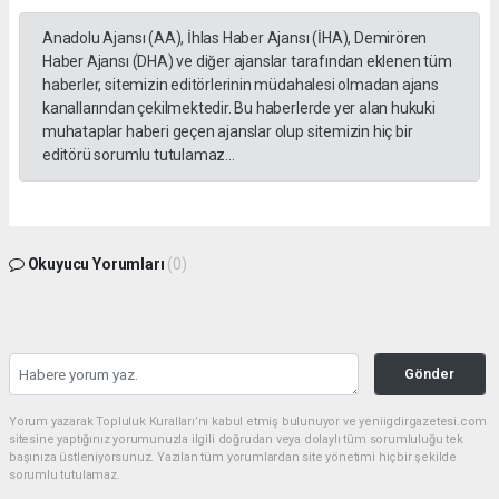
Anadolu Ajansı (AA), İhlas Haber Ajansı (İHA), Demirören
Haber Ajansı (DHA) ve diğer ajanslar tarafından eklenen tüm
haberler, sitemizin editörlerinin müdahalesi olmadan ajans
kanallarından çekilmektedir. Bu haberlerde yer alan hukuki
muhataplar haberi geçen ajanslar olup sitemizin hiç bir
editörü sorumlu tutulamaz...
Okuyucu Yorumları
(0)
Gönder
Yorum yazarak Topluluk Kuralları’nı kabul etmiş bulunuyor ve yeniigdirgazetesi.com
sitesine yaptığınız yorumunuzla ilgili doğrudan veya dolaylı tüm sorumluluğu tek
başınıza üstleniyorsunuz. Yazılan tüm yorumlardan site yönetimi hiçbir şekilde
sorumlu tutulamaz.