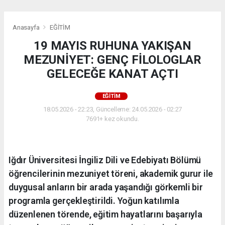
Anasayfa
EĞİTİM
19 MAYIS RUHUNA YAKIŞAN
MEZUNİYET: GENÇ FİLOLOGLAR
GELECEĞE KANAT AÇTI
EĞİTİM
18.05.2026 - 22:23, Güncelleme: 24.05.2026 - 02:27
7691+ kez okundu.
Iğdır Üniversitesi İngiliz Dili ve Edebiyatı Bölümü
öğrencilerinin mezuniyet töreni, akademik gurur ile
duygusal anların bir arada yaşandığı görkemli bir
programla gerçekleştirildi. Yoğun katılımla
düzenlenen törende, eğitim hayatlarını başarıyla