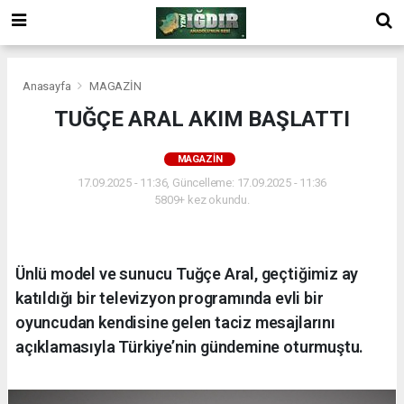
Anasayfa
MAGAZİN
TUĞÇE ARAL AKIM BAŞLATTI
MAGAZİN
17.09.2025 - 11:36, Güncelleme: 17.09.2025 - 11:36
5809+ kez okundu.
Ünlü model ve sunucu Tuğçe Aral, geçtiğimiz ay
katıldığı bir televizyon programında evli bir
oyuncudan kendisine gelen taciz mesajlarını
açıklamasıyla Türkiye’nin gündemine oturmuştu.