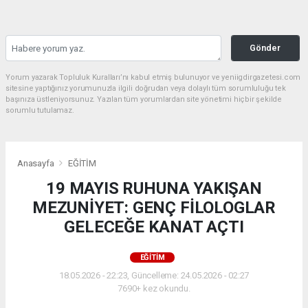
Gönder
Yorum yazarak Topluluk Kuralları’nı kabul etmiş bulunuyor ve yeniigdirgazetesi.com
sitesine yaptığınız yorumunuzla ilgili doğrudan veya dolaylı tüm sorumluluğu tek
başınıza üstleniyorsunuz. Yazılan tüm yorumlardan site yönetimi hiçbir şekilde
sorumlu tutulamaz.
Anasayfa
EĞİTİM
19 MAYIS RUHUNA YAKIŞAN
MEZUNİYET: GENÇ FİLOLOGLAR
GELECEĞE KANAT AÇTI
EĞİTİM
18.05.2026 - 22:23, Güncelleme: 24.05.2026 - 02:27
7690+ kez okundu.