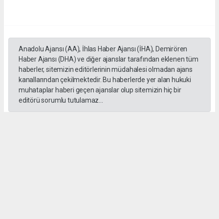
Anadolu Ajansı (AA), İhlas Haber Ajansı (İHA), Demirören
Haber Ajansı (DHA) ve diğer ajanslar tarafından eklenen tüm
haberler, sitemizin editörlerinin müdahalesi olmadan ajans
kanallarından çekilmektedir. Bu haberlerde yer alan hukuki
muhataplar haberi geçen ajanslar olup sitemizin hiç bir
editörü sorumlu tutulamaz...
#İngiliz Dili ve Edebiyatı Mezuniyet Töreni
#ığdır üniversitesi
Administrator Administrator
yeniigdirgazetesi@gmail.com