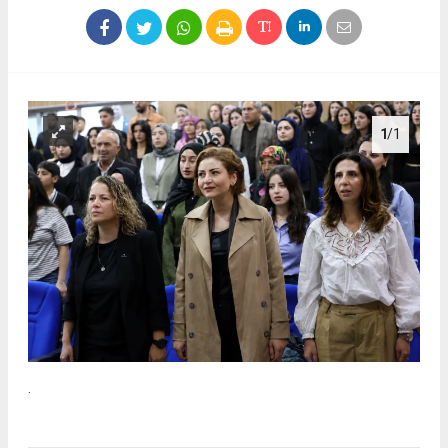
1
/1
.