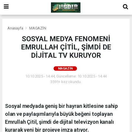
Anasayfa
MAGAZİN
SOSYAL MEDYA FENOMENİ
EMRULLAH ÇİTİL, ŞİMDİ DE
DİJİTAL TV KURUYOR
MAGAZİN
10.10.2025 - 14:44, Güncelleme: 10.10.2025 - 14:44
3591+ kez okundu.
Sosyal medyada geniş bir hayran kitlesine sahip
olan ve paylaşımlarıyla büyük beğeni toplayan
Emrullah Çitil, şimdi de dijital televizyon kanalı
kurarak yeni bir projeye imza atıyor.