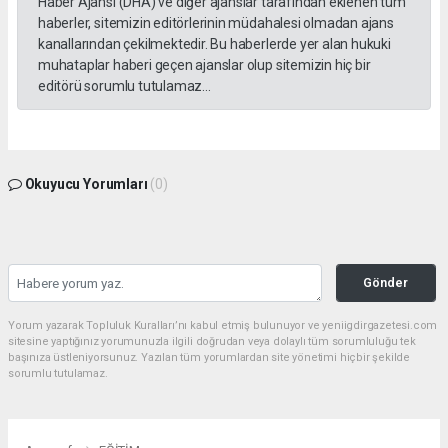
Haber Ajansı (DHA) ve diğer ajanslar tarafından eklenen tüm
haberler, sitemizin editörlerinin müdahalesi olmadan ajans
kanallarından çekilmektedir. Bu haberlerde yer alan hukuki
muhataplar haberi geçen ajanslar olup sitemizin hiç bir
editörü sorumlu tutulamaz...
Okuyucu Yorumları
(0)
Gönder
Yorum yazarak Topluluk Kuralları’nı kabul etmiş bulunuyor ve yeniigdirgazetesi.com
sitesine yaptığınız yorumunuzla ilgili doğrudan veya dolaylı tüm sorumluluğu tek
başınıza üstleniyorsunuz. Yazılan tüm yorumlardan site yönetimi hiçbir şekilde
sorumlu tutulamaz.