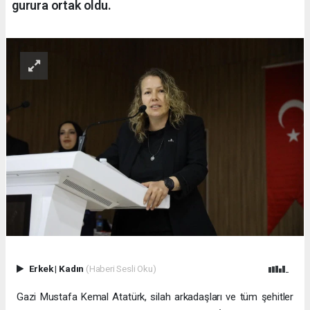
gurura ortak oldu.
Erkek
|
Kadın
(Haberi Sesli Oku)
Gazi Mustafa Kemal Atatürk, silah arkadaşları ve tüm şehitler