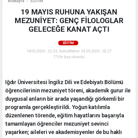
Anasayfa
EĞİTİM
19 MAYIS RUHUNA YAKIŞAN
MEZUNİYET: GENÇ FİLOLOGLAR
GELECEĞE KANAT AÇTI
EĞİTİM
18.05.2026 - 22:23, Güncelleme: 24.05.2026 - 02:27
7710+ kez okundu.
Iğdır Üniversitesi İngiliz Dili ve Edebiyatı Bölümü
öğrencilerinin mezuniyet töreni, akademik gurur ile
duygusal anların bir arada yaşandığı görkemli bir
programla gerçekleştirildi. Yoğun katılımla
düzenlenen törende, eğitim hayatlarını başarıyla
tamamlayan öğrenciler mezuniyet sevinci
yaşarken; aileleri ve akademisyenler de bu haklı