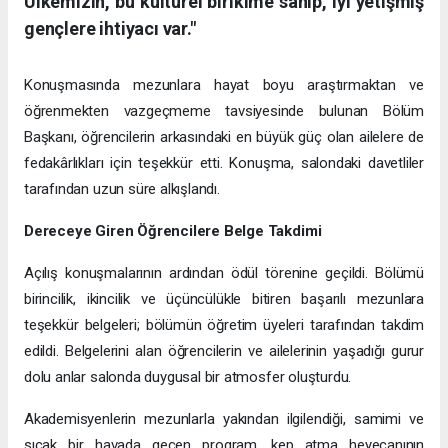
Ülkemizin, bu kültürel birikime sahip, iyi yetişmiş
gençlere ihtiyacı var."
Konuşmasında mezunlara hayat boyu araştırmaktan ve
öğrenmekten vazgeçmeme tavsiyesinde bulunan Bölüm
Başkanı, öğrencilerin arkasındaki en büyük güç olan ailelere de
fedakârlıkları için teşekkür etti. Konuşma, salondaki davetliler
tarafından uzun süre alkışlandı.
Dereceye Giren Öğrencilere Belge Takdimi
Açılış konuşmalarının ardından ödül törenine geçildi. Bölümü
birincilik, ikincilik ve üçüncülükle bitiren başarılı mezunlara
teşekkür belgeleri; bölümün öğretim üyeleri tarafından takdim
edildi. Belgelerini alan öğrencilerin ve ailelerinin yaşadığı gurur
dolu anlar salonda duygusal bir atmosfer oluşturdu.
Akademisyenlerin mezunlarla yakından ilgilendiği, samimi ve
sıcak bir havada geçen program, kep atma heyecanının