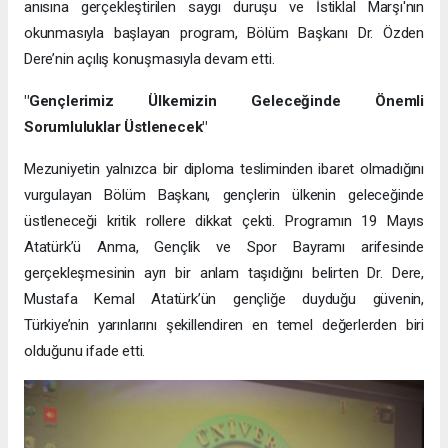
anısına gerçekleştirilen saygı duruşu ve İstiklal Marşı'nın
okunmasıyla başlayan program, Bölüm Başkanı Dr. Özden
Dere’nin açılış konuşmasıyla devam etti.
"Gençlerimiz Ülkemizin Geleceğinde Önemli
Sorumluluklar Üstlenecek"
Mezuniyetin yalnızca bir diploma tesliminden ibaret olmadığını
vurgulayan Bölüm Başkanı, gençlerin ülkenin geleceğinde
üstleneceği kritik rollere dikkat çekti. Programın 19 Mayıs
Atatürk’ü Anma, Gençlik ve Spor Bayramı arifesinde
gerçekleşmesinin ayrı bir anlam taşıdığını belirten Dr. Dere,
Mustafa Kemal Atatürk’ün gençliğe duyduğu güvenin,
Türkiye’nin yarınlarını şekillendiren en temel değerlerden biri
olduğunu ifade etti.