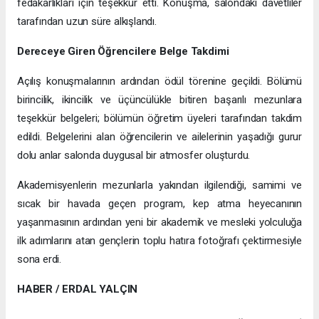
fedakârlıkları için teşekkür etti. Konuşma, salondaki davetliler
tarafından uzun süre alkışlandı.
Dereceye Giren Öğrencilere Belge Takdimi
Açılış konuşmalarının ardından ödül törenine geçildi. Bölümü
birincilik, ikincilik ve üçüncülükle bitiren başarılı mezunlara
teşekkür belgeleri; bölümün öğretim üyeleri tarafından takdim
edildi. Belgelerini alan öğrencilerin ve ailelerinin yaşadığı gurur
dolu anlar salonda duygusal bir atmosfer oluşturdu.
Akademisyenlerin mezunlarla yakından ilgilendiği, samimi ve
sıcak bir havada geçen program, kep atma heyecanının
yaşanmasının ardından yeni bir akademik ve mesleki yolculuğa
ilk adımlarını atan gençlerin toplu hatıra fotoğrafı çektirmesiyle
sona erdi.
HABER / ERDAL YALÇIN