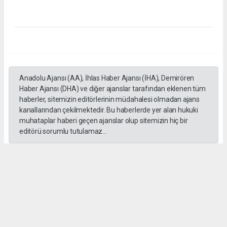
Anadolu Ajansı (AA), İhlas Haber Ajansı (İHA), Demirören
Haber Ajansı (DHA) ve diğer ajanslar tarafından eklenen tüm
haberler, sitemizin editörlerinin müdahalesi olmadan ajans
kanallarından çekilmektedir. Bu haberlerde yer alan hukuki
muhataplar haberi geçen ajanslar olup sitemizin hiç bir
editörü sorumlu tutulamaz...
#İngiliz Dili ve Edebiyatı Mezuniyet Töreni
#ığdır üniversitesi