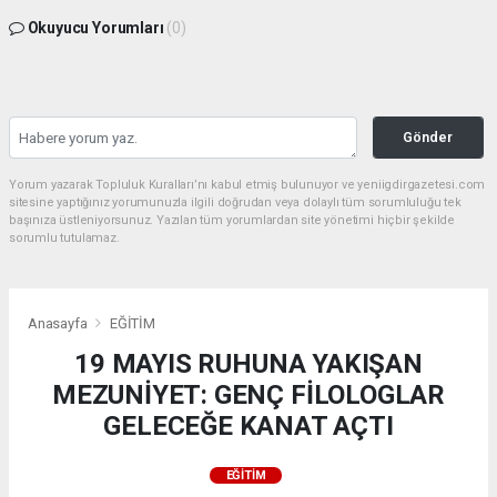
Okuyucu Yorumları
(0)
Gönder
Yorum yazarak Topluluk Kuralları’nı kabul etmiş bulunuyor ve yeniigdirgazetesi.com
sitesine yaptığınız yorumunuzla ilgili doğrudan veya dolaylı tüm sorumluluğu tek
başınıza üstleniyorsunuz. Yazılan tüm yorumlardan site yönetimi hiçbir şekilde
sorumlu tutulamaz.
Anasayfa
EĞİTİM
19 MAYIS RUHUNA YAKIŞAN
MEZUNİYET: GENÇ FİLOLOGLAR
GELECEĞE KANAT AÇTI
EĞİTİM