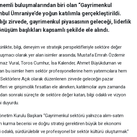
nemli buluşmalarından biri olan “Gayrimenkul
anbul Ümraniye’de yoğun katılımla gerçekleştirildi.
ığı zirvede, gayrimenkul piyasasının geleceği, liderlik
önüşüm başlıkları kapsamlı şekilde ele alındı.
kinlikte; bilgi, deneyim ve stratejik perspektifleriyle sektöre değer
onuşmacı olarak yer alan isimler arasında; Mustafa Emrah Özdemir
Yılmaz Vural, Toros Cumhur, İsa Kalender, Ahmet Büyükduman ve
n bu isimler hem sektör profesyonellerine hem yatırımcılara hem
m Sektörlere Açık olarak düzenlenen zirvede geleceğin pazar
fleri ve girişimcilik fırsatları ele alınırken, katılımcılar aynı zamanda
ndan sonraki süreçte de sektöre değer katan, bilgi odaklı ve vizyon
i duyurdu.
önetim Kurulu Başkanı “Gayrimenkul sektörü yalnızca alım-satım
sistem kurma becerisi ve doğru strateji gerektiren büyük bir ekonomi
gi odaklı, sürdürülebilir ve profesyonel bir sektör kültürü oluşturmak.”