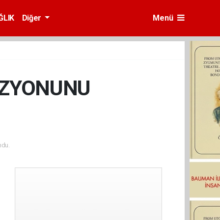
ĞLIK
Diğer
Menü
VİZYONUNU
ndu.