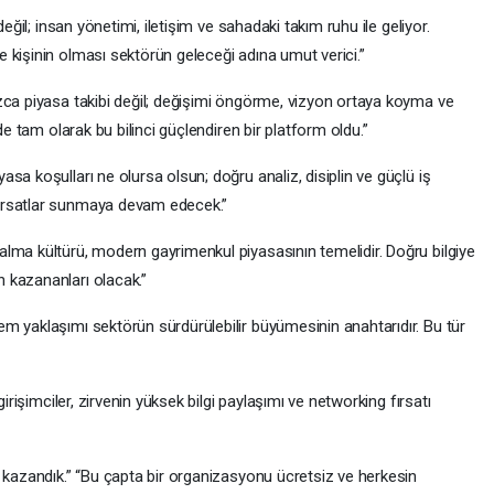
değil; insan yönetimi, iletişim ve sahadaki takım ruhu ile geliyor.
 kişinin olması sektörün geleceği adına umut verici.”
zca piyasa takibi değil; değişimi öngörme, vizyon ortaya koyma ve
de tam olarak bu bilinci güçlendiren bir platform oldu.”
sa koşulları ne olursa olsun; doğru analiz, disiplin ve güçlü iş
ırsatlar sunmaya devam edecek.”
lma kültürü, modern gayrimenkul piyasasının temelidir. Doğru bilgiye
 kazananları olacak.”
m yaklaşımı sektörün sürdürülebilir büyümesinin anahtarıdır. Bu tür
girişimciler, zirvenin yüksek bilgi paylaşımı ve networking fırsatı
n kazandık.” “Bu çapta bir organizasyonu ücretsiz ve herkesin