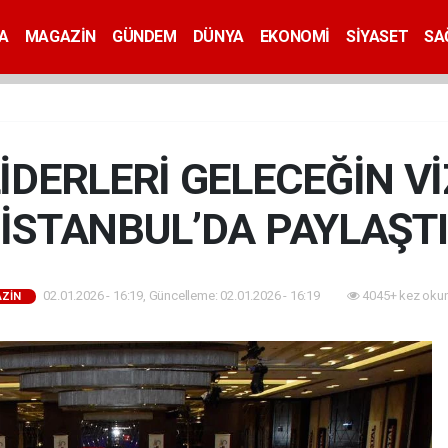
A
MAGAZİN
GÜNDEM
DÜNYA
EKONOMİ
SİYASET
SA
İDERLERİ GELECEĞİN 
İSTANBUL’DA PAYLAŞTI
02.01.2026 - 16:19, Güncelleme: 02.01.2026 - 16:19
4045+ kez oku
ZİN