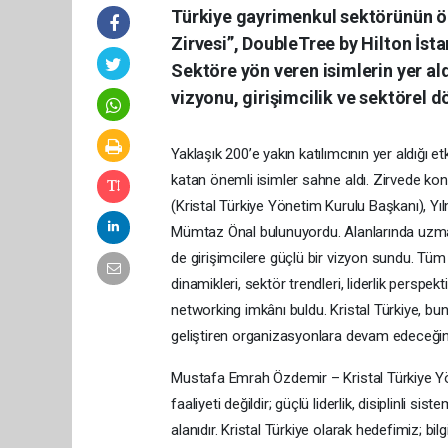
Türkiye gayrimenkul sektörünün ö
Zirvesi”, DoubleTree by Hilton İst
Sektöre yön veren isimlerin yer ald
vizyonu, girişimcilik ve sektörel d
Yaklaşık 200’e yakın katılımcının yer aldığı et
katan önemli isimler sahne aldı. Zirvede k
(Kristal Türkiye Yönetim Kurulu Başkanı), 
Mümtaz Önal bulunuyordu. Alanlarında uzma
de girişimcilere güçlü bir vizyon sundu. Tü
dinamikleri, sektör trendleri, liderlik perspekti
networking imkânı buldu. Kristal Türkiye, bu
geliştiren organizasyonlara devam edeceğin
Mustafa Emrah Özdemir – Kristal Türkiye Y
faaliyeti değildir; güçlü liderlik, disiplinli 
alanıdır. Kristal Türkiye olarak hedefimiz; bil