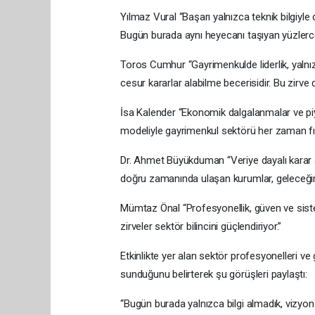
Yılmaz Vural “Başarı yalnızca teknik bilgiyle 
Bugün burada aynı heyecanı taşıyan yüzlerce
Toros Cumhur “Gayrimenkulde liderlik, yalnı
cesur kararlar alabilme becerisidir. Bu zirve 
İsa Kalender “Ekonomik dalgalanmalar ve piya
modeliyle gayrimenkul sektörü her zaman f
Dr. Ahmet Büyükduman “Veriye dayalı karar a
doğru zamanında ulaşan kurumlar, geleceğin
Mümtaz Önal “Profesyonellik, güven ve siste
zirveler sektör bilincini güçlendiriyor.”
Etkinlikte yer alan sektör profesyonelleri ve 
sunduğunu belirterek şu görüşleri paylaştı:
“Bugün burada yalnızca bilgi almadık, vizyo