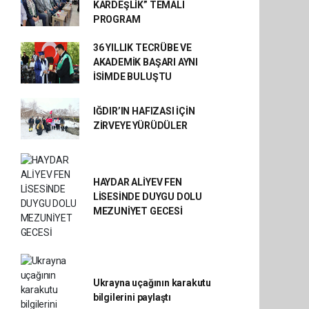
KARDEŞLİK” TEMALI
PROGRAM
36 YILLIK TECRÜBE VE
AKADEMİK BAŞARI AYNI
İSİMDE BULUŞTU
IĞDIR’IN HAFIZASI İÇİN
ZİRVEYE YÜRÜDÜLER
HAYDAR ALİYEV FEN
LİSESİNDE DUYGU DOLU
MEZUNİYET GECESİ
Ukrayna uçağının karakutu
bilgilerini paylaştı