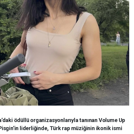
’daki ödüllü organizasyonlarıyla tanınan Volume Up
sgin’in liderliğinde, Türk rap müziğinin ikonik ismi