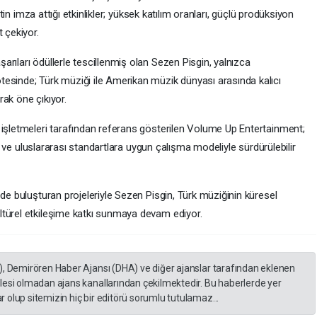
etin imza attığı etkinlikler; yüksek katılım oranları, güçlü prodüksiyon
 çekiyor.
rıları ödüllerle tescillenmiş olan Sezen Pisgin, yalnızca
esinde; Türk müziği ile Amerikan müzik dünyası arasında kalıcı
arak öne çıkıyor.
 işletmeleri tarafından referans gösterilen Volume Up Entertainment;
ısı ve uluslararası standartlara uygun çalışma modeliyle sürdürülebilir
ede buluşturan projeleriyle Sezen Pisgin, Türk müziğinin küresel
ltürel etkileşime katkı sunmaya devam ediyor.
), Demirören Haber Ajansı (DHA) ve diğer ajanslar tarafından eklenen
lesi olmadan ajans kanallarından çekilmektedir. Bu haberlerde yer
 olup sitemizin hiç bir editörü sorumlu tutulamaz...