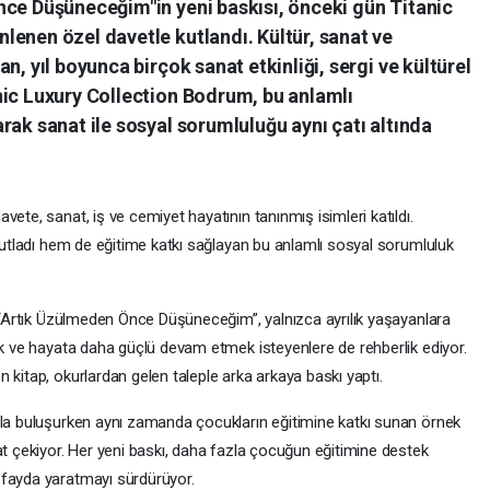
nce Düşüneceğim"in yeni baskısı, önceki gün Titanic
lenen özel davetle kutlandı. Kültür, sanat ve
n, yıl boyunca birçok sanat etkinliği, sergi ve kültürel
nic Luxury Collection Bodrum, bu anlamlı
rak sanat ile sosyal sorumluluğu aynı çatı altında
ete, sanat, iş ve cemiyet hayatının tanınmış isimleri katıldı.
 kutladı hem de eğitime katkı sağlayan bu anlamlı sosyal sorumluluk
n “Artık Üzülmeden Önce Düşüneceğim”, yalnızca ayrılık yaşayanlara
ak ve hayata daha güçlü devam etmek isteyenlere de rehberlik ediyor.
 kitap, okurlardan gelen taleple arka arkaya baskı yaptı.
rla buluşurken aynı zamanda çocukların eğitimine katkı sunan örnek
at çekiyor. Her yeni baskı, daha fazla çocuğun eğitimine destek
 fayda yaratmayı sürdürüyor.