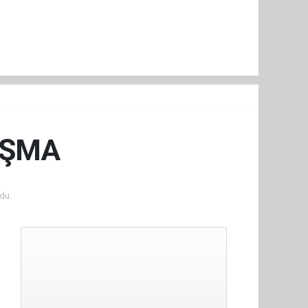
UŞMA
du.