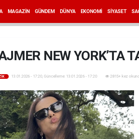
A
MAGAZİN
GÜNDEM
DÜNYA
EKONOMİ
SİYASET
SA
AJMER NEW YORK’TA TA
13.01.2026 - 17:20, Güncelleme: 13.01.2026 - 17:20
2815+ kez okund
İK