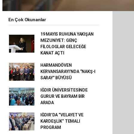
En Çok Okunanlar
19 MAYIS RUHUNA YAKIŞAN
MEZUNİYET: GENÇ
FİLOLOGLAR GELECEĞE
KANAT AÇTI
HARMANDÖVEN
KERVANSARAYI’NDA “NAKŞ-I
SARAY” BÜYÜSÜ
IĞDIR ÜNİVERSİTESİNDE
GURUR VE BAYRAM BİR
ARADA
IĞDIR’DA “VELAYET VE
KARDEŞLİK” TEMALI
PROGRAM