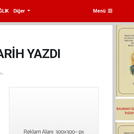
ĞLIK
Diğer
Menü
RİH YAZDI
u.