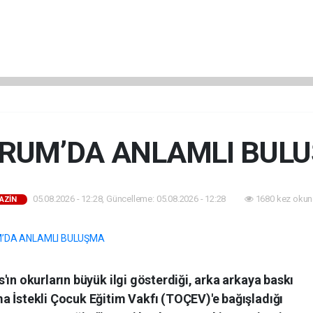
RUM’DA ANLAMLI BUL
05.08.2026 - 12:28, Güncelleme: 05.08.2026 - 12:28
1680 kez okun
AZİN
'ın okurların büyük ilgi gösterdiği, arka arkaya baskı
a İstekli Çocuk Eğitim Vakfı (TOÇEV)'e bağışladığı