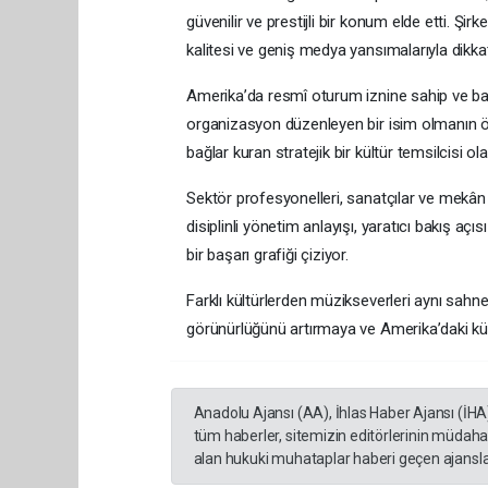
güvenilir ve prestijli bir konum elde etti. Şirk
kalitesi ve geniş medya yansımalarıyla dikkat
Amerika’da resmî oturum iznine sahip ve başa
organizasyon düzenleyen bir isim olmanın öt
bağlar kuran stratejik bir kültür temsilcisi ol
Sektör profesyonelleri, sanatçılar ve mekân
disiplinli yönetim anlayışı, yaratıcı bakış aç
bir başarı grafiği çiziyor.
Farklı kültürlerden müzikseverleri aynı sahn
görünürlüğünü artırmaya ve Amerika’daki kü
Anadolu Ajansı (AA), İhlas Haber Ajansı (İHA
tüm haberler, sitemizin editörlerinin müdaha
alan hukuki muhataplar haberi geçen ajanslar