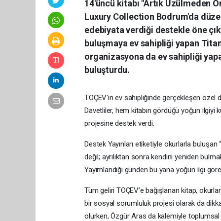
14'üncü kitabı "Artık Üzülmeden Ö
Luxury Collection Bodrum'da düzen
edebiyata verdiği destekle öne çıka
buluşmaya ev sahipliği yapan Tita
organizasyona da ev sahipliği yapa
buluşturdu.
TOÇEV'in ev sahipliğinde gerçekleşen özel dav
Davetliler, hem kitabın gördüğü yoğun ilgiyi
projesine destek verdi.
Destek Yayınları etiketiyle okurlarla buluşa
değil; ayrılıktan sonra kendini yeniden bulm
Yayımlandığı günden bu yana yoğun ilgi gören
Tüm geliri TOÇEV’e bağışlanan kitap, okurla
bir sosyal sorumluluk projesi olarak da dikk
olurken, Özgür Aras da kalemiyle toplumsal