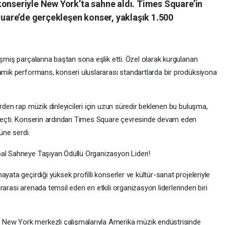
konseriyle New York’ta sahne aldı. Times Square’in
are’de gerçekleşen konser, yaklaşık 1.500
eşmiş parçalarına baştan sona eşlik etti. Özel olarak kurgulanan
namik performans, konseri uluslararası standartlarda bir prodüksiyona
erden rap müzik dinleyicileri için uzun süredir beklenen bu buluşma,
a geçti. Konserin ardından Times Square çevresinde devam eden
üne serdi.
bal Sahneye Taşıyan Ödüllü Organizasyon Lideri!
yata geçirdiği yüksek profilli konserler ve kültür-sanat projeleriyle
rarası arenada temsil eden en etkili organizasyon liderlerinden biri
New York merkezli çalışmalarıyla Amerika müzik endüstrisinde