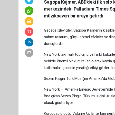
Sagopa Kajmer, ABD’deki ilk solo 
merkezindeki Palladium Times Squ
müzikseveri bir araya getirdi.
Gecede izleyiciler, Sagopa Kajmer’in klasikl
sahne tasarımı, güçlü görsel efektler ve di
dönüştürdü.
New York’taki Türk toplumu ve farklı kültürl
şehirde önemli bir kültürel an olarak kayd
kutlamalar, gecenin yarattığı etkiyi gözler ön
Sezen Pisgin: Türk Müziğini Amerika’da Glo
New York — Amerika Birleşik Devletleri’nde ha
öne çıkan Sezen Pisgin, Türk müziğini ulusla
olarak gösteriliyor.
Kurucusu olduğu Volume Up Entertainment, 