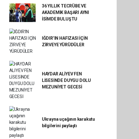
36 YILLIK TECRÜBE VE
AKADEMİK BAŞARI AYNI
İSİMDE BULUŞTU
IĞDIR’IN HAFIZASI İÇİN
ZİRVEYE YÜRÜDÜLER
HAYDAR ALİYEV FEN
LİSESİNDE DUYGU DOLU
MEZUNİYET GECESİ
Ukrayna uçağının karakutu
bilgilerini paylaştı