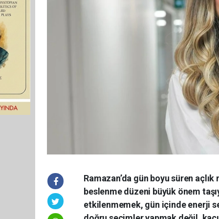
Ramazan’da gün boyu süren açlık ne
beslenme düzeni büyük önem taşı
etkilenmemek, gün içinde enerji se
doğru seçimler yapmak değil, kaçı