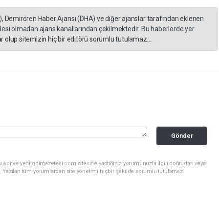
), Demirören Haber Ajansı (DHA) ve diğer ajanslar tarafından eklenen
lesi olmadan ajans kanallarından çekilmektedir. Bu haberlerde yer
 olup sitemizin hiç bir editörü sorumlu tutulamaz...
Gönder
uyor ve yeniigdirgazetesi.com sitesine yaptığınız yorumunuzla ilgili doğrudan veya
. Yazılan tüm yorumlardan site yönetimi hiçbir şekilde sorumlu tutulamaz.