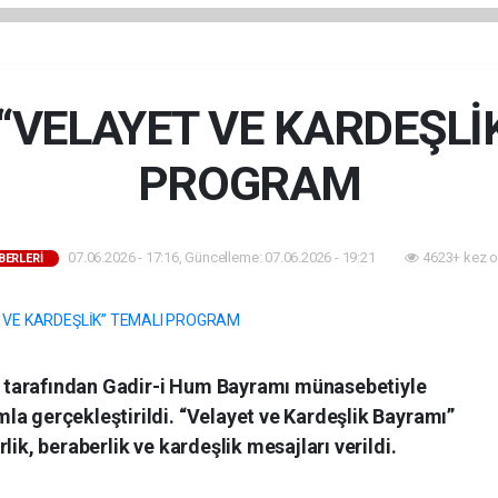
 “VELAYET VE KARDEŞLİ
PROGRAM
07.06.2026 - 17:16, Güncelleme: 07.06.2026 - 19:21
4623+ kez o
BERLERİ
esi tarafından Gadir-i Hum Bayramı münasebetiyle
la gerçekleştirildi. “Velayet ve Kardeşlik Bayramı”
lik, beraberlik ve kardeşlik mesajları verildi.