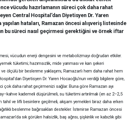
nce vücudu hazırlamanın süreci çok daha rahat
eyen Central Hospital’dan Diyetisyen Dr. Yaren
yapılan hataları, Ramazan öncesi alışveriş listesinde
n bu süreci nasıl geçirmesi gerektiğini ve örnek iftar
si, vücudun enerji dengesini ve metabolizmayı doğrudan etkiler.
ı yemek tüketimi; hazımsızlık, mide yanması ve kan şekeri
li ve ölçülü bir beslenme yaklaşımı, Ramazan’ı hem daha rahat hem
Hospital’dan Diyetisyen Dr. Yaren Hocaoğlu’nun verdiği bilgilere göre,
i çok daha rahat geçirmenizi sağlar. Buna göre Ramazan ayı
çay–kahve kademeli düşürülmeli, su tüketimi artırılmalı (en az 2–2,5
am tahıl ve lifli besinlere geçilmeli, akşam yemekleri biraz daha erken
 ağırlıklı beslenme bağırsakları destekler. İstenirse Ramazan öncesi
amazan’da sık görülen halsizlik, baş ağrısı, şişkinlik ve kabızlık gibi