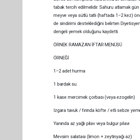
tabak tercih edilmelidir. Sahuru atlamak gün iç
meyve veya sütlü tatlı (haftada 1–2 kez) ön
de sindirimi desteklediğini belirten Diyetis
dengeli yemek olduğunu kaydetti.
ÖRNEK RAMAZAN İFTAR MENÜSÜ
ÖRNEĞİ
1–2 adet hurma
1 bardak su
1 kase mercimek çorbası (veya ezogelin)
Izgara tavuk / fırında köfte / etli sebze yem
Yanında az yağlı pilav veya bulgur pilavı
Mevsim salatası (limon + zeytinyağı az)