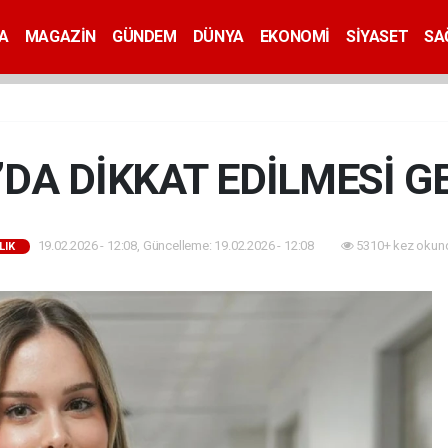
A
MAGAZİN
GÜNDEM
DÜNYA
EKONOMİ
SİYASET
SA
DA DİKKAT EDİLMESİ G
19.02.2026 - 12:08, Güncelleme: 19.02.2026 - 12:08
5310+ kez okun
LIK