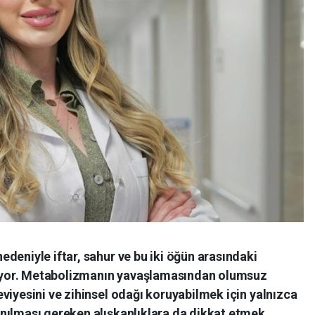
deniyle iftar, sahur ve bu iki öğün arasındaki
yor. Metabolizmanın yavaşlamasından olumsuz
viyesini ve zihinsel odağı koruyabilmek için yalnızca
nılması gereken alışkanlıklara da dikkat etmek