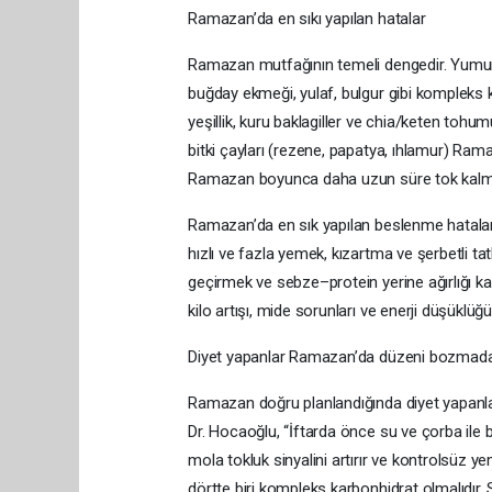
Ramazan’da en sıkı yapılan hatalar
Ramazan mutfağının temeli dengedir. Yumurta,
buğday ekmeği, yulaf, bulgur gibi kompleks 
yeşillik, kuru baklagiller ve chia/keten tohum
bitki çayları (rezene, papatya, ıhlamur) Ra
Ramazan boyunca daha uzun süre tok kalmay
Ramazan’da en sık yapılan beslenme hataları
hızlı ve fazla yemek, kızartma ve şerbetli ta
geçirmek ve sebze–protein yerine ağırlığı k
kilo artışı, mide sorunları ve enerji düşüklüğ
Diyet yapanlar Ramazan’da düzeni bozmadan
Ramazan doğru planlandığında diyet yapanla
Dr. Hocaoğlu, “İftarda önce su ve çorba ile b
mola tokluk sinyalini artırır ve kontrolsüz y
dörtte biri kompleks karbonhidrat olmalıdır. S