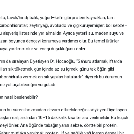
 tavuk/hindi, balık, yoğurt–kefir gibi protein kaynakları; tam
karbonhidratlar; zeytinyağı, avokado ve çiğ kuruyemişler; bol sebze–
u alışveriş listesinde yer almalıdır. Ayrıca yeterli su, maden suyu ve
mazan boyunca dengeyi korumaya yardımcı olur. Bu temel ürünler
a yardımcı olur ve enerji düşüklüğünü önler.
nı da sıralayan Diyetisyen Dr. Hocaoğlu, “Sahuru atlamak, iftarda
tlıları sık tüketmek, gün içinde az su içmek, günü tek öğün gibi
arbonhidrata vermek en sık yapılan hatalardır” diyerek bu durumun
üne yol açabileceğini vurguladı.
 nasıl beslenebilir?
rın bu süreci bozmadan devam ettirebileceğini söyleyen Diyetisyen
aşlanmalı, ardından 10–15 dakikalık kısa bir ara verilmelidir. Bu küçük
emeyi önler. Ana öğünde tabağın yarısı sebze, dörtte biri protein,
ahur mutlaka yapılmalı; protein, lif ve sağlıklı yağ içeren dengeli bir