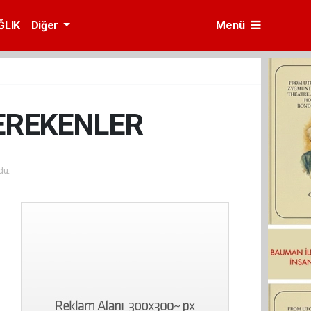
ĞLIK
Diğer
Menü
EREKENLER
du.