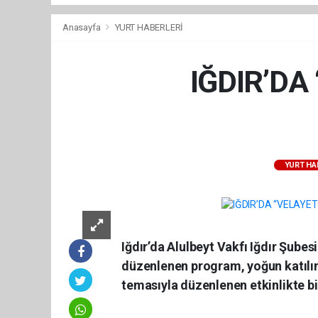
Anasayfa
YURT HABERLERİ
IĞDIR’DA
YURT HA
Iğdır’da Alulbeyt Vakfı Iğdır Şub
düzenlenen program, yoğun katılım
temasıyla düzenlenen etkinlikte bir