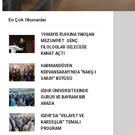
En Çok Okunanlar
19 MAYIS RUHUNA YAKIŞAN
MEZUNİYET: GENÇ
FİLOLOGLAR GELECEĞE
KANAT AÇTI
HARMANDÖVEN
KERVANSARAYI’NDA “NAKŞ-I
SARAY” BÜYÜSÜ
IĞDIR ÜNİVERSİTESİNDE
GURUR VE BAYRAM BİR
ARADA
IĞDIR’DA “VELAYET VE
KARDEŞLİK” TEMALI
PROGRAM