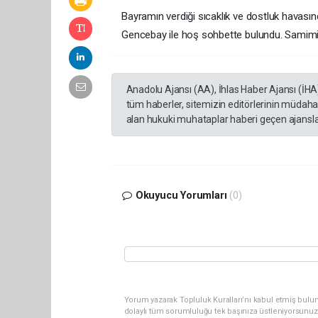
Bayramın verdiği sıcaklık ve dostluk havası
Gencebay ile hoş sohbette bulundu. Samimi v
Anadolu Ajansı (AA), İhlas Haber Ajansı (İHA
tüm haberler, sitemizin editörlerinin müdaha
alan hukuki muhataplar haberi geçen ajanslar
Okuyucu Yorumları
(0)
Yorum yazarak Topluluk Kuralları’nı kabul etmiş bulun
dolaylı tüm sorumluluğu tek başınıza üstleniyorsunuz