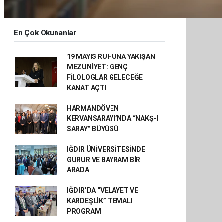
En Çok Okunanlar
19 MAYIS RUHUNA YAKIŞAN
MEZUNİYET: GENÇ
FİLOLOGLAR GELECEĞE
KANAT AÇTI
HARMANDÖVEN
KERVANSARAYI’NDA “NAKŞ-I
SARAY” BÜYÜSÜ
IĞDIR ÜNİVERSİTESİNDE
GURUR VE BAYRAM BİR
ARADA
IĞDIR’DA “VELAYET VE
KARDEŞLİK” TEMALI
PROGRAM