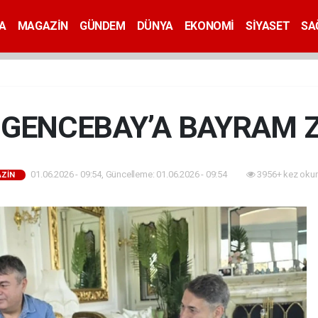
A
MAGAZİN
GÜNDEM
DÜNYA
EKONOMİ
SİYASET
SA
GENCEBAY’A BAYRAM Z
01.06.2026 - 09:54, Güncelleme: 01.06.2026 - 09:54
3956+ kez oku
ZİN