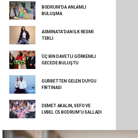
BODRUM’DA ANLAMLI
BULUŞMA
ASMİNATA’DAN İLK RESMİ
TEKLİ
ÜÇ BİN DAVETLİ GÖRKEMLİ
GECEDE BULUŞTU
GURBETTEN GELEN DUYGU
FIRTINASI
DEMET AKALIN, SEFO VE
LVBEL C5 BODRUM’U SALLADI