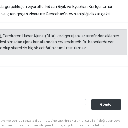
nda gerçekleşen ziyarette Rıdvan Bıyık ve Eyuphan Kurtçu, Orhan
e içten geçen ziyarette Gencebay’ın ev sahipliği dikkat çekti.
), Demirören Haber Ajansı (DHA) ve diğer ajanslar tarafından eklenen
lesi olmadan ajans kanallarından çekilmektedir. Bu haberlerde yer
 olup sitemizin hiç bir editörü sorumlu tutulamaz...
Gönder
uyor ve yeniigdirgazetesi.com sitesine yaptığınız yorumunuzla ilgili doğrudan veya
. Yazılan tüm yorumlardan site yönetimi hiçbir şekilde sorumlu tutulamaz.