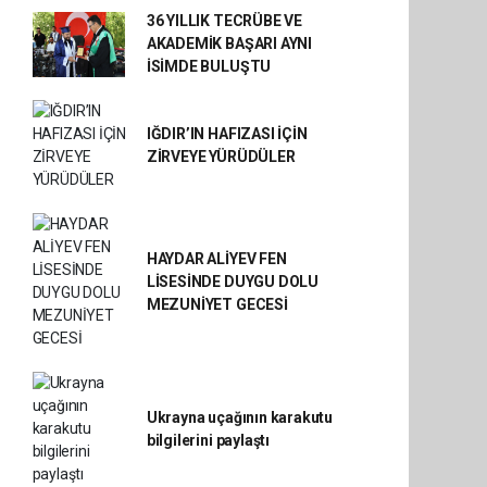
36 YILLIK TECRÜBE VE
AKADEMİK BAŞARI AYNI
İSİMDE BULUŞTU
IĞDIR’IN HAFIZASI İÇİN
ZİRVEYE YÜRÜDÜLER
HAYDAR ALİYEV FEN
LİSESİNDE DUYGU DOLU
MEZUNİYET GECESİ
Ukrayna uçağının karakutu
bilgilerini paylaştı