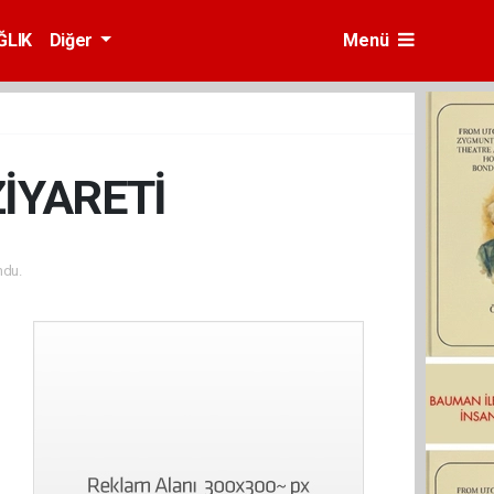
ĞLIK
Diğer
Menü
İYARETİ
ndu.