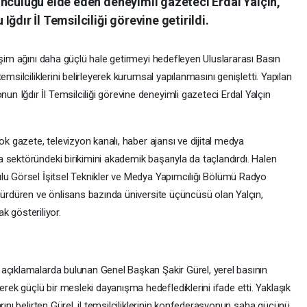
üncülüğü elde eden deneyimli gazeteci Erdal Yalçın,
ğdır İl Temsilciliği görevine getirildi.
işim ağını daha güçlü hale getirmeyi hedefleyen Uluslararası Basın
msilciliklerini belirleyerek kurumsal yapılanmasını genişletti. Yapılan
 Iğdır İl Temsilciliği görevine deneyimli gazeteci Erdal Yalçın
ok gazete, televizyon kanalı, haber ajansı ve dijital medya
 sektöründeki birikimini akademik başarıyla da taçlandırdı. Halen
lu Görsel İşitsel Teknikler ve Medya Yapımcılığı Bölümü Radyo
 sürdüren ve önlisans bazında üniversite üçüncüsü olan Yalçın,
ak gösteriliyor.
açıklamalarda bulunan Genel Başkan Şakir Gürel, yerel basının
k güçlü bir mesleki dayanışma hedeflediklerini ifade etti. Yaklaşık
rını belirten Gürel, il temsilciliklerinin konfederasyonun saha gücünü