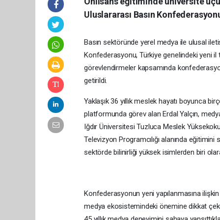
Önlisans eğitiminde üniversite üç
Uluslararası Basın Konfederasyonu I
Basın sektöründe yerel medya ile ulusal ilet
Konfederasyonu, Türkiye genelindeki yeni il te
görevlendirmeler kapsamında konfederasyonun
getirildi.
Yaklaşık 36 yıllık meslek hayatı boyunca birç
platformunda görev alan Erdal Yalçın, medya
Iğdır Üniversitesi Tuzluca Meslek Yüksekoku
Televizyon Programcılığı alanında eğitimini
sektörde bilinirliği yüksek isimlerden biri olar
Konfederasyonun yeni yapılanmasına ilişkin 
medya ekosistemindeki önemine dikkat çekere
45 yıllık medya deneyimini sahaya yansıttıkla