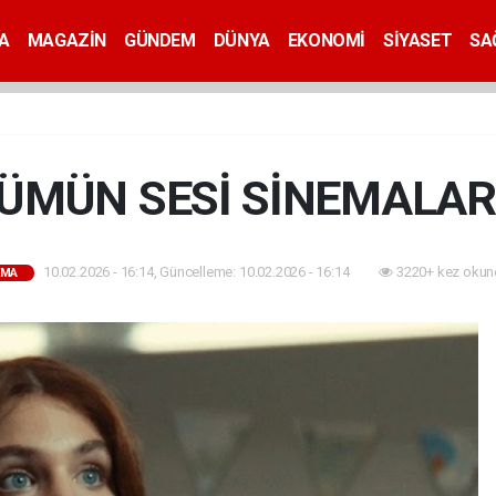
A
MAGAZİN
GÜNDEM
DÜNYA
EKONOMİ
SİYASET
SA
ÜMÜN SESİ SİNEMALA
10.02.2026 - 16:14, Güncelleme: 10.02.2026 - 16:14
3220+ kez okun
EMA