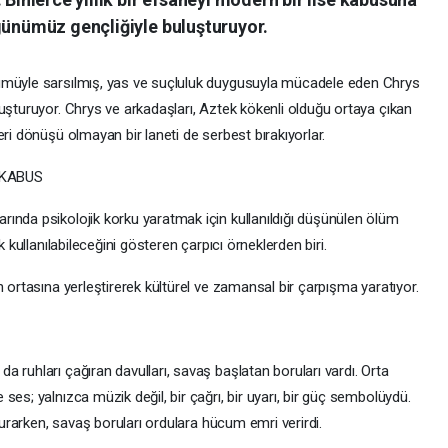
günümüz gençliğiyle buluşturuyor.
ümüyle sarsılmış, yas ve suçluluk duygusuyla mücadele eden Chrys
uşturuyor. Chrys ve arkadaşları, Aztek kökenli olduğu ortaya çıkan
ri dönüşü olmayan bir laneti de serbest bırakıyorlar.
 KABUS
ında psikolojik korku yaratmak için kullanıldığı düşünülen ölüm
k kullanılabileceğini gösteren çarpıcı örneklerden biri.
 ortasına yerleştirerek kültürel ve zamansal bir çarpışma yaratıyor.
 ruhları çağıran davulları, savaş başlatan boruları vardı. Orta
es; yalnızca müzik değil, bir çağrı, bir uyarı, bir güç sembolüydü.
 kurarken, savaş boruları ordulara hücum emri verirdi.