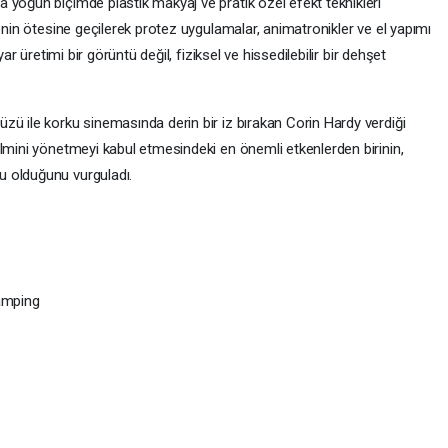
 yoğun biçimde plastik makyaj ve pratik özel efekt teknikleri
lenin ötesine geçilerek protez uygulamalar, animatronikler ve el yapımı
ar üretimi bir görüntü değil, fiziksel ve hissedilebilir bir dehşet
zü ile korku sinemasında derin bir iz bırakan Corin Hardy verdiği
ilmini yönetmeyi kabul etmesindeki en önemli etkenlerden birinin,
u olduğunu vurguladı.
Camping