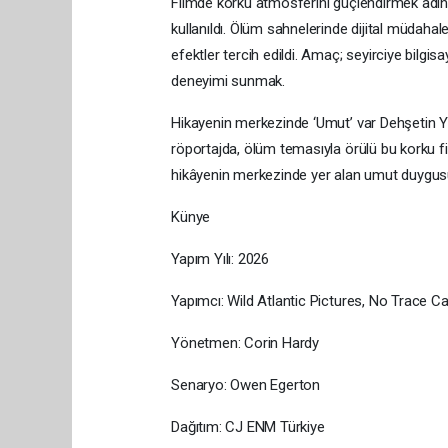
Filmde korku atmosferini güçlendirmek adına
kullanıldı. Ölüm sahnelerinde dijital müdaha
efektler tercih edildi. Amaç; seyirciye bilgisay
deneyimi sunmak.
Hikayenin merkezinde ‘Umut’ var Dehşetin Yü
röportajda, ölüm temasıyla örülü bu korku f
hikâyenin merkezinde yer alan umut duygus
Künye
Yapım Yılı: 2026
Yapımcı: Wild Atlantic Pictures, No Trace 
Yönetmen: Corin Hardy
Senaryo: Owen Egerton
Dağıtım: CJ ENM Türkiye