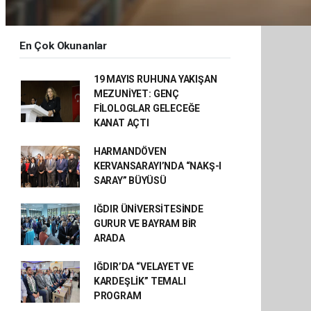
En Çok Okunanlar
19 MAYIS RUHUNA YAKIŞAN
MEZUNİYET: GENÇ
FİLOLOGLAR GELECEĞE
KANAT AÇTI
HARMANDÖVEN
KERVANSARAYI’NDA “NAKŞ-I
SARAY” BÜYÜSÜ
IĞDIR ÜNİVERSİTESİNDE
GURUR VE BAYRAM BİR
ARADA
IĞDIR’DA “VELAYET VE
KARDEŞLİK” TEMALI
PROGRAM