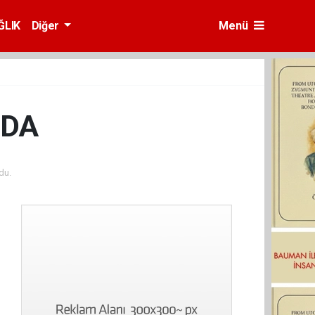
ĞLIK
Diğer
Menü
RDA
du.