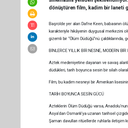
dönüştüren film, kadim bir laneti 
Başrolde yer alan Dafne Keen, babasının öl
karakteriyle hikâyenin duygusal merkezini ol
gizemli bir “Ölüm Düdüğü”nü çaldıklarında, ge
BİNLERCE YILLIK BİR NESNE, MODERN BİR
Aztek medeniyetine dayanan ve savaş alanlar
düdükleri, tarih boyunca sesin bir silah olara
Film, bu kadim nesneyi bir Amerikan lisesinin
TARİH BOYUNCA SESİN GÜCÜ
Azteklerin Ölüm Düdüğü varsa, Anadolu'nun da
Asya’dan Osmanlı’ya uzanan tarihsel çizgide s
Şaman davulları ritüellerde ruhlarla iletişim