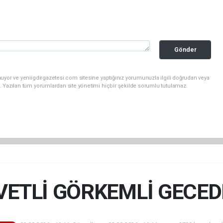
Gönder
uyor ve yeniigdirgazetesi.com sitesine yaptığınız yorumunuzla ilgili doğrudan veya
. Yazılan tüm yorumlardan site yönetimi hiçbir şekilde sorumlu tutulamaz.
VETLİ GÖRKEMLİ GECE