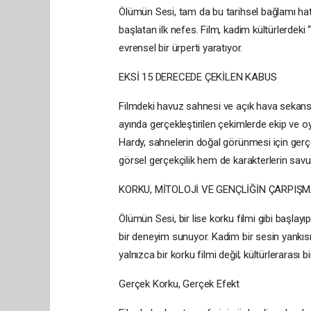
Ölümün Sesi, tam da bu tarihsel bağlamı hatır
başlatan ilk nefes. Film, kadim kültürlerdeki 
evrensel bir ürperti yaratıyor.
EKSİ 15 DERECEDE ÇEKİLEN KABUS
Filmdeki havuz sahnesi ve açık hava sekansl
ayında gerçekleştirilen çekimlerde ekip ve o
Hardy, sahnelerin doğal görünmesi için ger
görsel gerçekçilik hem de karakterlerin savunm
KORKU, MİTOLOJİ VE GENÇLİĞİN ÇARPIŞM
Ölümün Sesi, bir lise korku filmi gibi başla
bir deneyim sunuyor. Kadim bir sesin yankısı
yalnızca bir korku filmi değil; kültürlerarası bi
Gerçek Korku, Gerçek Efekt