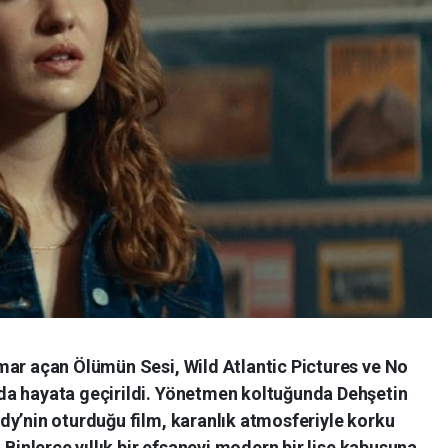
mar açan Ölümün Sesi, Wild Atlantic Pictures ve No
da hayata geçirildi. Yönetmen koltuğunda Dehşetin
dy’nin oturduğu film, karanlık atmosferiyle korku
 Binlerce yıllık bir efsaneyi modern bir lise kabusuna