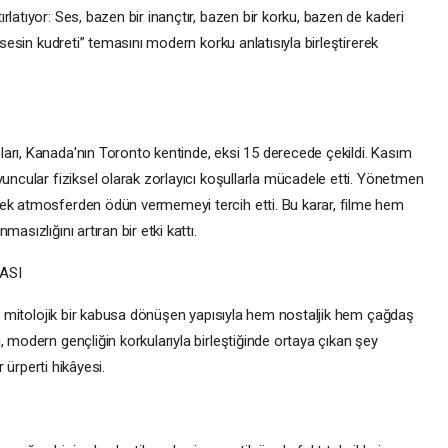
latıyor: Ses, bazen bir inançtır, bazen bir korku, bazen de kaderi
“sesin kudreti” temasını modern korku anlatısıyla birleştirerek
arı, Kanada'nın Toronto kentinde, eksi 15 derecede çekildi. Kasım
yuncular fiziksel olarak zorlayıcı koşullarla mücadele etti. Yönetmen
çek atmosferden ödün vermemeyi tercih etti. Bu karar, filme hem
asızlığını artıran bir etki kattı.
ASI
yıp mitolojik bir kabusa dönüşen yapısıyla hem nostaljik hem çağdaş
, modern gençliğin korkularıyla birleştiğinde ortaya çıkan şey
r ürperti hikâyesi.