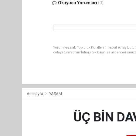
Okuyucu Yorumları
(0)
Yorum yazarak Topluluk Kuralları’nı kabul etmiş bulun
dolaylı tüm sorumluluğu tek başınıza üstleniyorsunuz
Anasayfa
YAŞAM
ÜÇ BİN DA