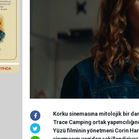
Korku sinemasına mitolojik bir da
Trace Camping ortak yapımcılığın
Yüzü filminin yönetmeni Corin Har
sinemasını yeniden şekillendiriyor.