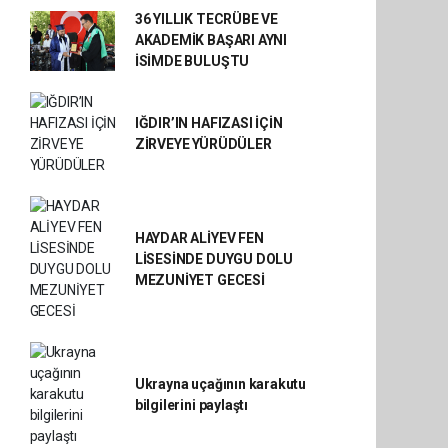
36 YILLIK TECRÜBE VE
AKADEMİK BAŞARI AYNI
İSİMDE BULUŞTU
IĞDIR’IN HAFIZASI İÇİN
ZİRVEYE YÜRÜDÜLER
HAYDAR ALİYEV FEN
LİSESİNDE DUYGU DOLU
MEZUNİYET GECESİ
Ukrayna uçağının karakutu
bilgilerini paylaştı