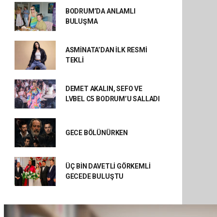
BODRUM’DA ANLAMLI
BULUŞMA
ASMİNATA’DAN İLK RESMİ
TEKLİ
DEMET AKALIN, SEFO VE
LVBEL C5 BODRUM’U SALLADI
GECE BÖLÜNÜRKEN
ÜÇ BİN DAVETLİ GÖRKEMLİ
GECEDE BULUŞTU