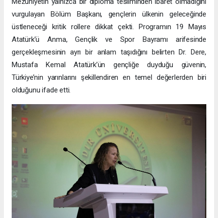
Mezuniyetin yalnızca bir diploma tesliminden ibaret olmadığını
vurgulayan Bölüm Başkanı, gençlerin ülkenin geleceğinde
üstleneceği kritik rollere dikkat çekti. Programın 19 Mayıs
Atatürk’ü Anma, Gençlik ve Spor Bayramı arifesinde
gerçekleşmesinin ayrı bir anlam taşıdığını belirten Dr. Dere,
Mustafa Kemal Atatürk’ün gençliğe duyduğu güvenin,
Türkiye’nin yarınlarını şekillendiren en temel değerlerden biri
olduğunu ifade etti.