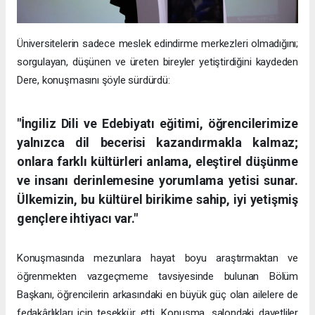
Üniversitelerin sadece meslek edindirme merkezleri olmadığını;
sorgulayan, düşünen ve üreten bireyler yetiştirdiğini kaydeden
Dere, konuşmasını şöyle sürdürdü:
"İngiliz Dili ve Edebiyatı eğitimi, öğrencilerimize
yalnızca dil becerisi kazandırmakla kalmaz;
onlara farklı kültürleri anlama, eleştirel düşünme
ve insanı derinlemesine yorumlama yetisi sunar.
Ülkemizin, bu kültürel birikime sahip, iyi yetişmiş
gençlere ihtiyacı var."
Konuşmasında mezunlara hayat boyu araştırmaktan ve
öğrenmekten vazgeçmeme tavsiyesinde bulunan Bölüm
Başkanı, öğrencilerin arkasındaki en büyük güç olan ailelere de
fedakârlıkları için teşekkür etti. Konuşma, salondaki davetliler