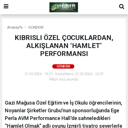
Anasayfa
GÜNDEM
KIBRISLI ÖZEL ÇOCUKLARDAN,
ALKIŞLANAN ‘HAMLET’
PERFORMANSI
GÜNDEM
21.05.2026 - 13:37, Güncelleme: 21.05.2026 - 13:37
4962+ kez okundu.
Gazi Mağusa Özel Eğitim ve İş Okulu öğrencilerinin,
Noyanlar Şirketler Grubu'nun sponsorluğunda Ege
Perla AVM Performance Hall'de sahneledikleri
“Hamlet Olmak” adlı oyunu İzmirli tiyatro severlerle