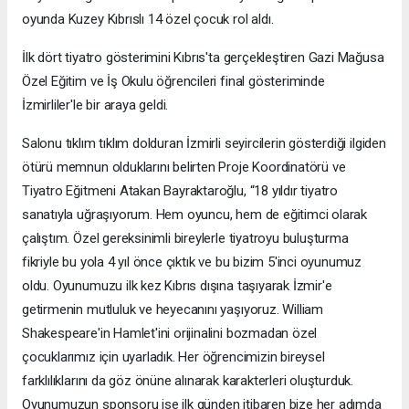
oyunda Kuzey Kıbrıslı 14 özel çocuk rol aldı.
İlk dört tiyatro gösterimini Kıbrıs'ta gerçekleştiren Gazi Mağusa
Özel Eğitim ve İş Okulu öğrencileri final gösteriminde
İzmirliler'le bir araya geldi.
Salonu tıklım tıklım dolduran İzmirli seyircilerin gösterdiği ilgiden
ötürü memnun olduklarını belirten Proje Koordinatörü ve
Tiyatro Eğitmeni Atakan Bayraktaroğlu, “18 yıldır tiyatro
sanatıyla uğraşıyorum. Hem oyuncu, hem de eğitimci olarak
çalıştım. Özel gereksinimli bireylerle tiyatroyu buluşturma
fikriyle bu yola 4 yıl önce çıktık ve bu bizim 5'inci oyunumuz
oldu. Oyunumuzu ilk kez Kıbrıs dışına taşıyarak İzmir'e
getirmenin mutluluk ve heyecanını yaşıyoruz. William
Shakespeare'in Hamlet'ini orijinalini bozmadan özel
çocuklarımız için uyarladık. Her öğrencimizin bireysel
farklılıklarını da göz önüne alınarak karakterleri oluşturduk.
Oyunumuzun sponsoru ise ilk günden itibaren bize her adımda