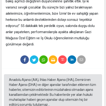
bakış açımızı değiştiren düşüncelerine şahitlik ettik. İyi ki
varsınız sevgili çocuklar. Bu süreçte bizi yalnız bırakmayan
ailelerimize, öğretmenlerimize, bize İzmir'de ev sahipliği yapan
herkese bu anlamlı desteklerinden dolayı sonsuz teşekkür
ediyoruz” 55 dakikalık tek perdelik oyun, salonda duygu dolu
anlar yaşatırken; performanslarıyla ayakta alkışlanan Gazi
Mağusa Özel Eğitim ve İş Okulu öğrencilerinin mutluluğu
görülmeye değerdi.
Anadolu Ajansı (AA), İhlas Haber Ajansı (İHA), Demirören
Haber Ajansı (DHA) ve diğer ajanslar tarafından eklenen tüm
haberler, sitemizin editörlerinin müdahalesi olmadan ajans
kanallarından çekilmektedir. Bu haberlerde yer alan hukuki
muhataplar haberi geçen ajanslar olup sitemizin hiç bir
editörü sorumlu tutulamaz...