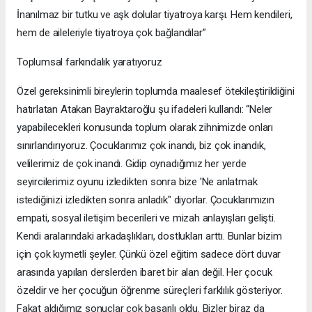
İnanılmaz bir tutku ve aşk dolular tiyatroya karşı. Hem kendileri,
hem de aileleriyle tiyatroya çok bağlandılar”
Toplumsal farkındalık yaratıyoruz
Özel gereksinimli bireylerin toplumda maalesef ötekileştirildiğini
hatırlatan Atakan Bayraktaroğlu şu ifadeleri kullandı: “Neler
yapabilecekleri konusunda toplum olarak zihnimizde onları
sınırlandırıyoruz. Çocuklarımız çok inandı, biz çok inandık,
velilerimiz de çok inandı. Gidip oynadığımız her yerde
seyircilerimiz oyunu izledikten sonra bize 'Ne anlatmak
istediğinizi izledikten sonra anladık" diyorlar. Çocuklarımızın
empati, sosyal iletişim becerileri ve mizah anlayışları gelişti.
Kendi aralarındaki arkadaşlıkları, dostlukları arttı. Bunlar bizim
için çok kıymetli şeyler. Çünkü özel eğitim sadece dört duvar
arasında yapılan derslerden ibaret bir alan değil. Her çocuk
özeldir ve her çocuğun öğrenme süreçleri farklılık gösteriyor.
Fakat aldığımız sonuçlar çok başarılı oldu. Bizler biraz da