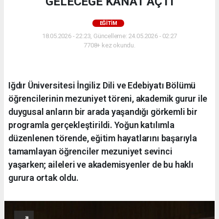
GELECEĞE KANAT AÇTI
EĞİTİM
18.05.2026 - 22:23, Güncelleme: 24.05.2026 - 02:27
7708+ kez okundu.
Iğdır Üniversitesi İngiliz Dili ve Edebiyatı Bölümü
öğrencilerinin mezuniyet töreni, akademik gurur ile
duygusal anların bir arada yaşandığı görkemli bir
programla gerçekleştirildi. Yoğun katılımla
düzenlenen törende, eğitim hayatlarını başarıyla
tamamlayan öğrenciler mezuniyet sevinci
yaşarken; aileleri ve akademisyenler de bu haklı
gurura ortak oldu.