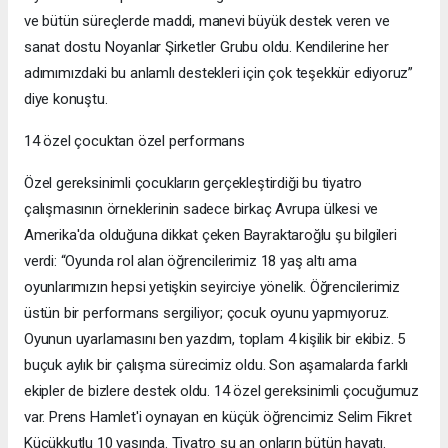
ve bütün süreçlerde maddi, manevi büyük destek veren ve
sanat dostu Noyanlar Şirketler Grubu oldu. Kendilerine her
adımımızdaki bu anlamlı destekleri için çok teşekkür ediyoruz”
diye konuştu.
14 özel çocuktan özel performans
Özel gereksinimli çocukların gerçekleştirdiği bu tiyatro
çalışmasının örneklerinin sadece birkaç Avrupa ülkesi ve
Amerika'da olduğuna dikkat çeken Bayraktaroğlu şu bilgileri
verdi: “Oyunda rol alan öğrencilerimiz 18 yaş altı ama
oyunlarımızın hepsi yetişkin seyirciye yönelik. Öğrencilerimiz
üstün bir performans sergiliyor; çocuk oyunu yapmıyoruz.
Oyunun uyarlamasını ben yazdım, toplam 4 kişilik bir ekibiz. 5
buçuk aylık bir çalışma sürecimiz oldu. Son aşamalarda farklı
ekipler de bizlere destek oldu. 14 özel gereksinimli çocuğumuz
var. Prens Hamlet'i oynayan en küçük öğrencimiz Selim Fikret
Küçükkutlu 10 yaşında. Tiyatro şu an onların bütün hayatı.