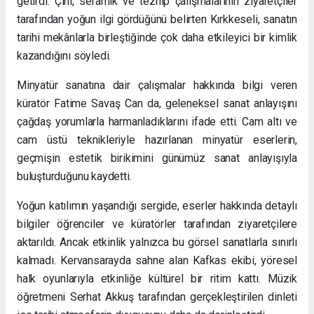
getirdi. Çini, seramik ve tezhip çalışmalarının ziyaretçiler
tarafından yoğun ilgi gördüğünü belirten Kırkkeseli, sanatın
tarihi mekânlarla birleştiğinde çok daha etkileyici bir kimlik
kazandığını söyledi.
Minyatür sanatına dair çalışmalar hakkında bilgi veren
küratör Fatime Savaş Can da, geleneksel sanat anlayışını
çağdaş yorumlarla harmanladıklarını ifade etti. Cam altı ve
cam üstü teknikleriyle hazırlanan minyatür eserlerin,
geçmişin estetik birikimini günümüz sanat anlayışıyla
buluşturduğunu kaydetti.
Yoğun katılımın yaşandığı sergide, eserler hakkında detaylı
bilgiler öğrenciler ve küratörler tarafından ziyaretçilere
aktarıldı. Ancak etkinlik yalnızca bu görsel sanatlarla sınırlı
kalmadı. Kervansarayda sahne alan Kafkas ekibi, yöresel
halk oyunlarıyla etkinliğe kültürel bir ritim kattı. Müzik
öğretmeni Serhat Akkuş tarafından gerçekleştirilen dinleti