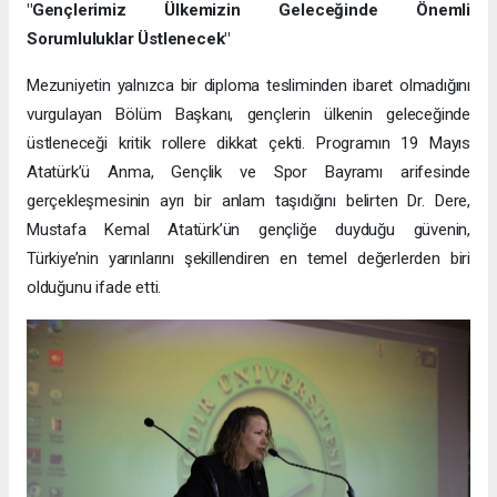
"Gençlerimiz Ülkemizin Geleceğinde Önemli
Sorumluluklar Üstlenecek"
Mezuniyetin yalnızca bir diploma tesliminden ibaret olmadığını
vurgulayan Bölüm Başkanı, gençlerin ülkenin geleceğinde
üstleneceği kritik rollere dikkat çekti. Programın 19 Mayıs
Atatürk’ü Anma, Gençlik ve Spor Bayramı arifesinde
gerçekleşmesinin ayrı bir anlam taşıdığını belirten Dr. Dere,
Mustafa Kemal Atatürk’ün gençliğe duyduğu güvenin,
Türkiye’nin yarınlarını şekillendiren en temel değerlerden biri
olduğunu ifade etti.