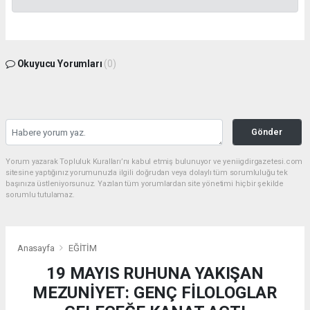
Okuyucu Yorumları
(0)
Gönder
Yorum yazarak Topluluk Kuralları’nı kabul etmiş bulunuyor ve yeniigdirgazetesi.com
sitesine yaptığınız yorumunuzla ilgili doğrudan veya dolaylı tüm sorumluluğu tek
başınıza üstleniyorsunuz. Yazılan tüm yorumlardan site yönetimi hiçbir şekilde
sorumlu tutulamaz.
Anasayfa
EĞİTİM
19 MAYIS RUHUNA YAKIŞAN
MEZUNİYET: GENÇ FİLOLOGLAR