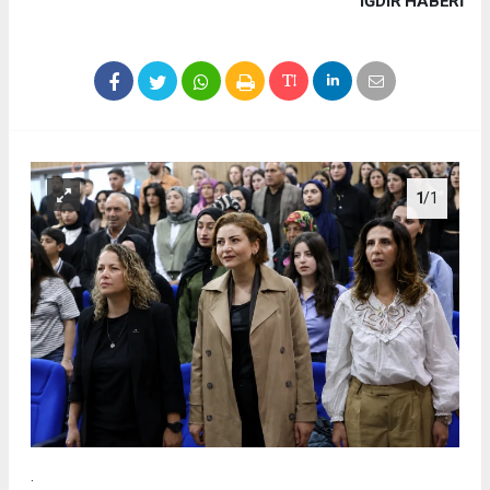
IĞDIR HABERİ
1
/1
.