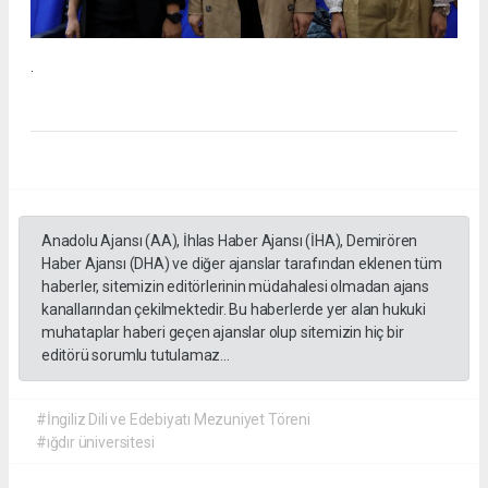
.
Anadolu Ajansı (AA), İhlas Haber Ajansı (İHA), Demirören
Haber Ajansı (DHA) ve diğer ajanslar tarafından eklenen tüm
haberler, sitemizin editörlerinin müdahalesi olmadan ajans
kanallarından çekilmektedir. Bu haberlerde yer alan hukuki
muhataplar haberi geçen ajanslar olup sitemizin hiç bir
editörü sorumlu tutulamaz...
#İngiliz Dili ve Edebiyatı Mezuniyet Töreni
#ığdır üniversitesi