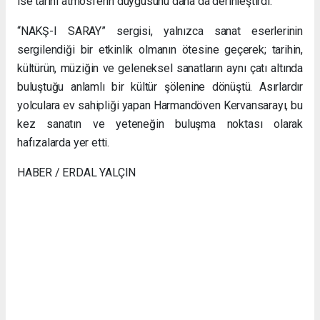
ise tarihi atmosferin duygusunu daha da derinleştirdi.
“NAKŞ-I SARAY” sergisi, yalnızca sanat eserlerinin
sergilendiği bir etkinlik olmanın ötesine geçerek; tarihin,
kültürün, müziğin ve geleneksel sanatların aynı çatı altında
buluştuğu anlamlı bir kültür şölenine dönüştü. Asırlardır
yolculara ev sahipliği yapan Harmandöven Kervansarayı, bu
kez sanatın ve yeteneğin buluşma noktası olarak
hafızalarda yer etti.
HABER / ERDAL YALÇIN