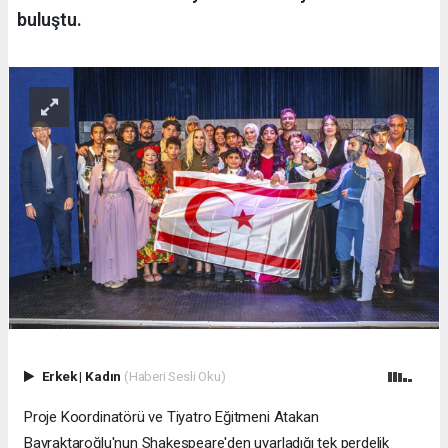
buluştu.
Erkek
|
Kadın
(Haberi Sesli Oku)
Proje Koordinatörü ve Tiyatro Eğitmeni Atakan
Bayraktaroğlu'nun Shakespeare'den uyarladığı tek perdelik