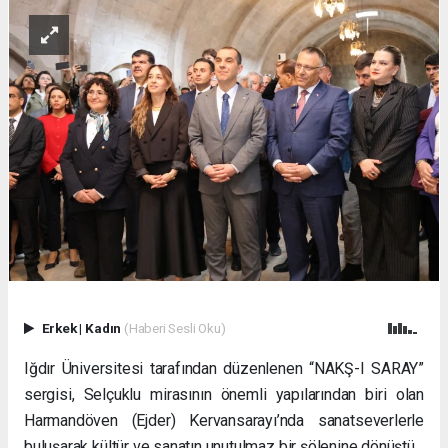
Erkek
|
Kadın
(Haberi Sesli Oku)
Iğdır Üniversitesi tarafından düzenlenen “NAKŞ-I SARAY”
sergisi, Selçuklu mirasının önemli yapılarından biri olan
Harmandöven (Ejder) Kervansarayı’nda sanatseverlerle
buluşarak kültür ve sanatın unutulmaz bir şölenine dönüştü.