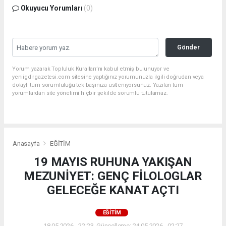
Okuyucu Yorumları
(0)
Gönder
Yorum yazarak Topluluk Kuralları’nı kabul etmiş bulunuyor ve
yeniigdirgazetesi.com sitesine yaptığınız yorumunuzla ilgili doğrudan veya
dolaylı tüm sorumluluğu tek başınıza üstleniyorsunuz. Yazılan tüm
yorumlardan site yönetimi hiçbir şekilde sorumlu tutulamaz.
Anasayfa
EĞİTİM
19 MAYIS RUHUNA YAKIŞAN
MEZUNİYET: GENÇ FİLOLOGLAR
GELECEĞE KANAT AÇTI
EĞİTİM
18.05.2026 - 22:23, Güncelleme: 24.05.2026 - 02:27