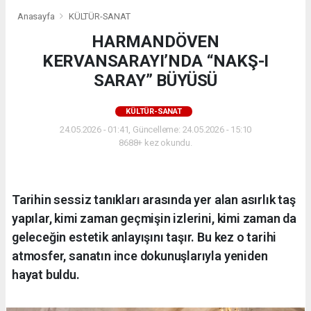
Anasayfa
KÜLTÜR-SANAT
HARMANDÖVEN
KERVANSARAYI’NDA “NAKŞ-I
SARAY” BÜYÜSÜ
KÜLTÜR-SANAT
24.05.2026 - 01:41, Güncelleme: 24.05.2026 - 15:10
8688+ kez okundu.
Tarihin sessiz tanıkları arasında yer alan asırlık taş
yapılar, kimi zaman geçmişin izlerini, kimi zaman da
geleceğin estetik anlayışını taşır. Bu kez o tarihi
atmosfer, sanatın ince dokunuşlarıyla yeniden
hayat buldu.