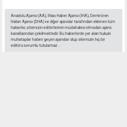
Anadolu Ajansı (AA), İhlas Haber Ajansı (İHA), Demirören
Haber Ajansı (DHA) ve diğer ajanslar tarafından eklenen tüm
haberler, sitemizin editörlerinin müdahalesi olmadan ajans
kanallarından çekilmektedir. Bu haberlerde yer alan hukuki
muhataplar haberi geçen ajanslar olup sitemizin hiç bir
editörü sorumlu tutulamaz...
#İngiliz Dili ve Edebiyatı Mezuniyet Töreni
#ığdır üniversitesi
Administrator Administrator
yeniigdirgazetesi@gmail.com