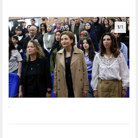
1
/1
.