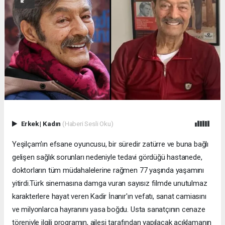
Erkek
|
Kadın
(Haberi Sesli Oku)
Yeşilçam'ın efsane oyuncusu, bir süredir zatürre ve buna bağlı
gelişen sağlık sorunları nedeniyle tedavi gördüğü hastanede,
doktorların tüm müdahalelerine rağmen 77 yaşında yaşamını
yitirdi.Türk sinemasına damga vuran sayısız filmde unutulmaz
karakterlere hayat veren Kadir İnanır'ın vefatı, sanat camiasını
ve milyonlarca hayranını yasa boğdu. Usta sanatçının cenaze
töreniyle ilgili programın, ailesi tarafından yapılacak açıklamanın