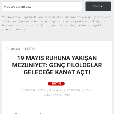
Gönder
Yorum yazarak Topluluk Kuralları’nı kabul etmiş bulunuyor ve yeniigdirgazetesi.com
sitesine yaptığınız yorumunuzla ilgili doğrudan veya dolaylı tüm sorumluluğu tek
başınıza üstleniyorsunuz. Yazılan tüm yorumlardan site yönetimi hiçbir şekilde
sorumlu tutulamaz.
Anasayfa
EĞİTİM
19 MAYIS RUHUNA YAKIŞAN
MEZUNİYET: GENÇ FİLOLOGLAR
GELECEĞE KANAT AÇTI
EĞİTİM
18.05.2026 - 22:23, Güncelleme: 24.05.2026 - 02:27
7682+ kez okundu.