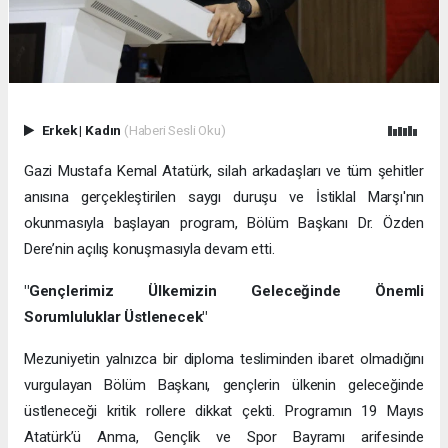
Erkek
|
Kadın
(Haberi Sesli Oku)
Gazi Mustafa Kemal Atatürk, silah arkadaşları ve tüm şehitler
anısına gerçekleştirilen saygı duruşu ve İstiklal Marşı'nın
okunmasıyla başlayan program, Bölüm Başkanı Dr. Özden
Dere’nin açılış konuşmasıyla devam etti.
"Gençlerimiz Ülkemizin Geleceğinde Önemli
Sorumluluklar Üstlenecek"
Mezuniyetin yalnızca bir diploma tesliminden ibaret olmadığını
vurgulayan Bölüm Başkanı, gençlerin ülkenin geleceğinde
üstleneceği kritik rollere dikkat çekti. Programın 19 Mayıs
Atatürk’ü Anma, Gençlik ve Spor Bayramı arifesinde