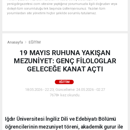
yeniigdirgazetesi.com sitesine yaptığınız yorumunuzla ilgili doğrudan veya
dolaylı tüm sorumluluğu tek başınıza üstleniyorsunuz. Yazılan tüm
yorumlardan site yönetimi hiçbir şekilde sorumlu tutulamaz.
Anasayfa
EĞİTİM
19 MAYIS RUHUNA YAKIŞAN
MEZUNİYET: GENÇ FİLOLOGLAR
GELECEĞE KANAT AÇTI
EĞİTİM
18.05.2026 - 22:23, Güncelleme: 24.05.2026 - 02:27
7678+ kez okundu.
Iğdır Üniversitesi İngiliz Dili ve Edebiyatı Bölümü
öğrencilerinin mezuniyet töreni, akademik gurur ile