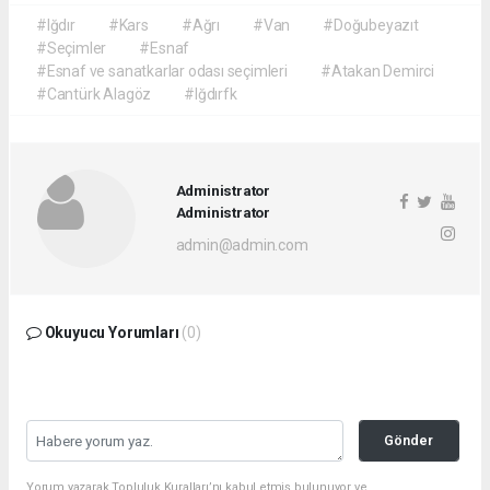
#Iğdır
#Kars
#Ağrı
#Van
#Doğubeyazıt
#Seçimler
#Esnaf
#Esnaf ve sanatkarlar odası seçimleri
#Atakan Demirci
#Cantürk Alagöz
#Iğdırfk
Administrator
Administrator
admin@admin.com
Okuyucu Yorumları
(0)
Gönder
Yorum yazarak Topluluk Kuralları’nı kabul etmiş bulunuyor ve