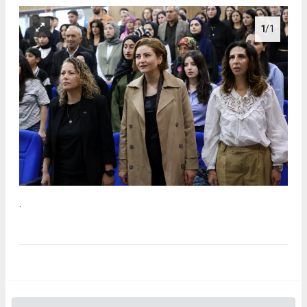
1
/1
.