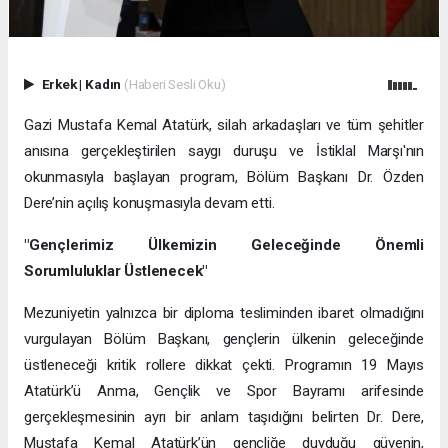
Erkek
|
Kadın
(Haberi Sesli Oku)
Gazi Mustafa Kemal Atatürk, silah arkadaşları ve tüm şehitler
anısına gerçekleştirilen saygı duruşu ve İstiklal Marşı'nın
okunmasıyla başlayan program, Bölüm Başkanı Dr. Özden
Dere’nin açılış konuşmasıyla devam etti.
"Gençlerimiz Ülkemizin Geleceğinde Önemli
Sorumluluklar Üstlenecek"
Mezuniyetin yalnızca bir diploma tesliminden ibaret olmadığını
vurgulayan Bölüm Başkanı, gençlerin ülkenin geleceğinde
üstleneceği kritik rollere dikkat çekti. Programın 19 Mayıs
Atatürk’ü Anma, Gençlik ve Spor Bayramı arifesinde
gerçekleşmesinin ayrı bir anlam taşıdığını belirten Dr. Dere,
Mustafa Kemal Atatürk’ün gençliğe duyduğu güvenin,