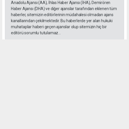
Anadolu Ajansı (AA), İhlas Haber Ajansı (İHA), Demirören
Haber Ajansı (DHA) ve diğer ajanslar tarafından eklenen tüm
haberler, sitemizin editörlerinin müdahalesi olmadan ajans
kanallarından çekilmektedir. Bu haberlerde yer alan hukuki
muhataplar haberi geçen ajanslar olup sitemizin hiç bir
editörü sorumlu tutulamaz...
#İngiliz Dili ve Edebiyatı Mezuniyet Töreni
#ığdır üniversitesi
Administrator Administrator
yeniigdirgazetesi@gmail.com
Okuyucu Yorumları
(0)