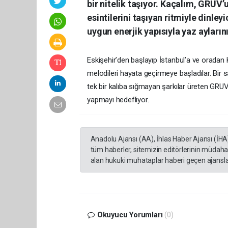
bir nitelik taşıyor. Kaçalım, GRU
esintilerini taşıyan ritmiyle dinle
uygun enerjik yapısıyla yaz ayları
Eskişehir’den başlayıp İstanbul’a ve oradan 
melodileri hayata geçirmeye başladılar. Bir 
tek bir kalıba sığmayan şarkılar üreten GRUV
yapmayı hedefliyor.
Anadolu Ajansı (AA), İhlas Haber Ajansı (İHA
tüm haberler, sitemizin editörlerinin müdaha
alan hukuki muhataplar haberi geçen ajanslar
Okuyucu Yorumları
(0)