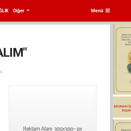
ĞLIK
Diğer
Menü
ALIM"
u.