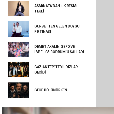
ASMİNATA’DAN İLK RESMİ
TEKLİ
GURBETTEN GELEN DUYGU
FIRTINASI
DEMET AKALIN, SEFO VE
LVBEL C5 BODRUM’U SALLADI
GAZİANTEP’TE YILDIZLAR
GEÇİDİ
GECE BÖLÜNÜRKEN