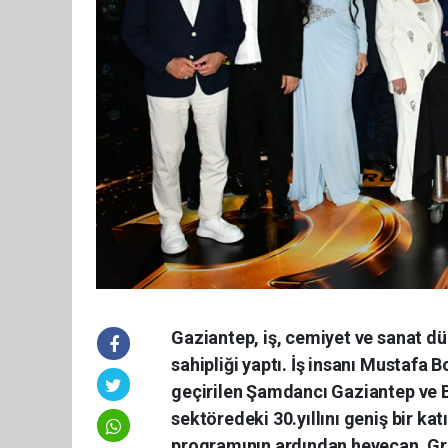
Gaziantep, iş, cemiyet ve sanat dün
sahipliği yaptı. İş insanı Mustafa 
geçirilen Şamdancı Gaziantep ve B
sektöredeki 30.yıllını geniş bir kat
programının ardından heyecan, Gr