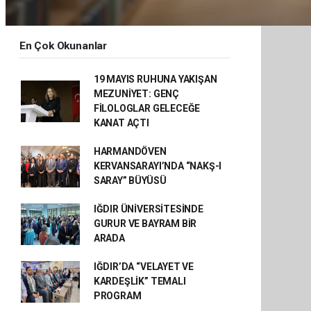
En Çok Okunanlar
19 MAYIS RUHUNA YAKIŞAN
MEZUNİYET: GENÇ
FİLOLOGLAR GELECEĞE
KANAT AÇTI
HARMANDÖVEN
KERVANSARAYI’NDA “NAKŞ-I
SARAY” BÜYÜSÜ
IĞDIR ÜNİVERSİTESİNDE
GURUR VE BAYRAM BİR
ARADA
IĞDIR’DA “VELAYET VE
KARDEŞLİK” TEMALI
PROGRAM