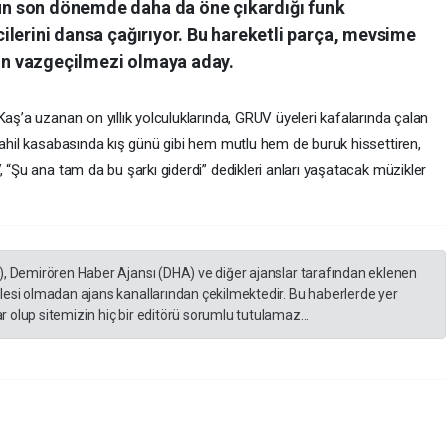
V’un son dönemde daha da öne çıkardığı funk
yicilerini dansa çağırıyor. Bu hareketli parça, mevsime
nın vazgeçilmezi olmaya aday.
Kaş’a uzanan on yıllık yolculuklarında, GRUV üyeleri kafalarında çalan
sahil kasabasında kış günü gibi hem mutlu hem de buruk hissettiren,
, “Şu ana tam da bu şarkı giderdi” dedikleri anları yaşatacak müzikler
), Demirören Haber Ajansı (DHA) ve diğer ajanslar tarafından eklenen
lesi olmadan ajans kanallarından çekilmektedir. Bu haberlerde yer
 olup sitemizin hiç bir editörü sorumlu tutulamaz...