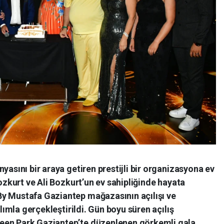
yasını bir araya getiren prestijli bir organizasyona ev
Bozkurt ve Ali Bozkurt’un ev sahipliğinde hayata
y Mustafa Gaziantep mağazasının açılışı ve
ılımla gerçekleştirildi. Gün boyu süren açılış
een Park Gaziantep’te düzenlenen görkemli gala