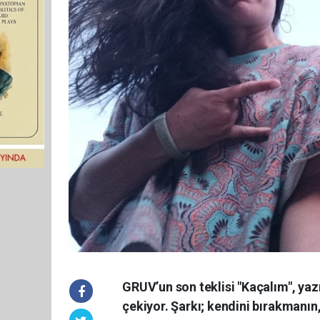
GRUV’un son teklisi "Kaçalım", yazın
çekiyor. Şarkı; kendini bırakmanın,