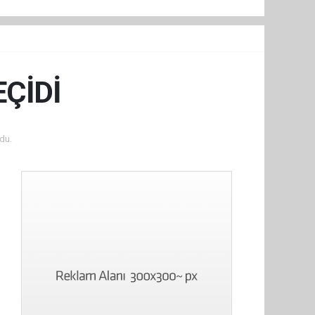
EÇİDİ
du.