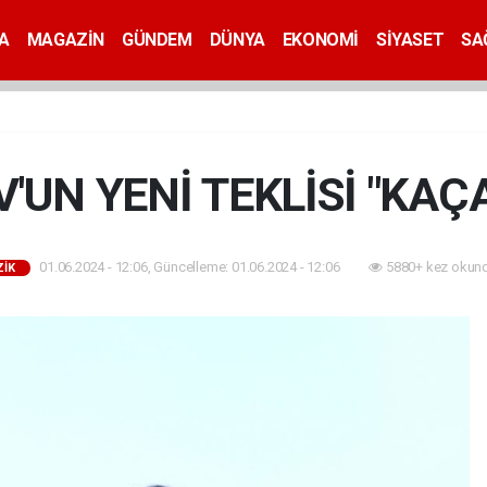
A
MAGAZİN
GÜNDEM
DÜNYA
EKONOMİ
SİYASET
SA
'UN YENİ TEKLİSİ "KAÇ
01.06.2024 - 12:06, Güncelleme: 01.06.2024 - 12:06
5880+ kez okund
İK