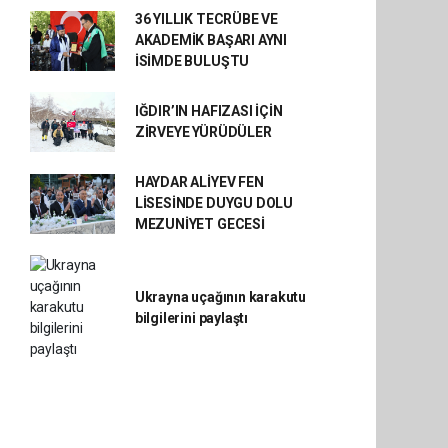
36 YILLIK TECRÜBE VE
AKADEMİK BAŞARI AYNI
İSİMDE BULUŞTU
IĞDIR’IN HAFIZASI İÇİN
ZİRVEYE YÜRÜDÜLER
HAYDAR ALİYEV FEN
LİSESİNDE DUYGU DOLU
MEZUNİYET GECESİ
Ukrayna uçağının karakutu
bilgilerini paylaştı