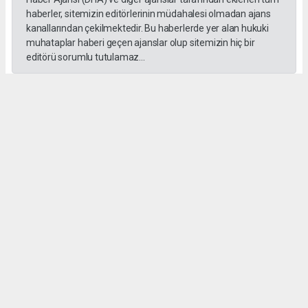
haberler, sitemizin editörlerinin müdahalesi olmadan ajans
kanallarından çekilmektedir. Bu haberlerde yer alan hukuki
muhataplar haberi geçen ajanslar olup sitemizin hiç bir
editörü sorumlu tutulamaz...
#İngiliz Dili ve Edebiyatı Mezuniyet Töreni
#ığdır üniversitesi
Administrator Administrator
yeniigdirgazetesi@gmail.com
Okuyucu Yorumları
(0)