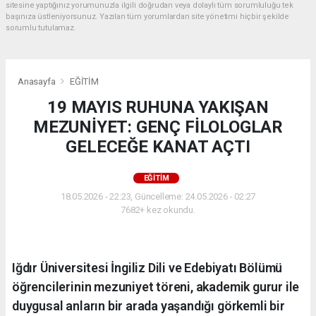
sitesine yaptığınız yorumunuzla ilgili doğrudan veya dolaylı tüm sorumluluğu tek
başınıza üstleniyorsunuz. Yazılan tüm yorumlardan site yönetimi hiçbir şekilde
sorumlu tutulamaz.
Anasayfa
EĞİTİM
19 MAYIS RUHUNA YAKIŞAN
MEZUNİYET: GENÇ FİLOLOGLAR
GELECEĞE KANAT AÇTI
EĞİTİM
18.05.2026 - 22:23, Güncelleme: 24.05.2026 - 02:27
7682+ kez okundu.
Iğdır Üniversitesi İngiliz Dili ve Edebiyatı Bölümü
öğrencilerinin mezuniyet töreni, akademik gurur ile
duygusal anların bir arada yaşandığı görkemli bir