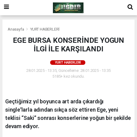
Anasayfa
YURT HABERLERİ
EGE BURSA KONSERİNDE YOGUN
İLGİ İLE KARŞILANDI
YURT HABERLERİ
28.01.2025 - 13:35, Güncelleme: 28.01.2025 - 13:35
5185+ kez okundu.
Geçtiğimiz yıl boyunca art arda çıkardığı
single'larla adından sıkça söz ettiren Ege, yeni
teklisi “Saki” sonrası konserlerine yoğun bir şekilde
devam ediyor.