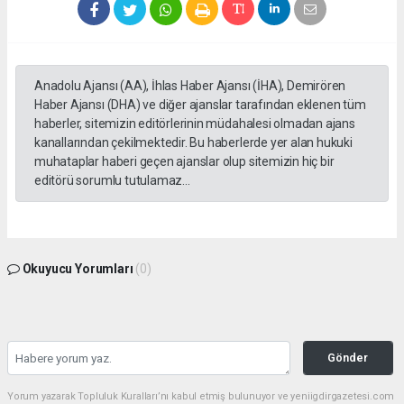
Anadolu Ajansı (AA), İhlas Haber Ajansı (İHA), Demirören
Haber Ajansı (DHA) ve diğer ajanslar tarafından eklenen tüm
haberler, sitemizin editörlerinin müdahalesi olmadan ajans
kanallarından çekilmektedir. Bu haberlerde yer alan hukuki
muhataplar haberi geçen ajanslar olup sitemizin hiç bir
editörü sorumlu tutulamaz...
Okuyucu Yorumları
(0)
Gönder
Yorum yazarak Topluluk Kuralları’nı kabul etmiş bulunuyor ve yeniigdirgazetesi.com