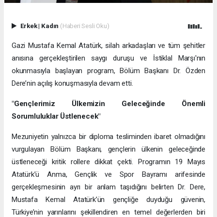
Erkek
|
Kadın
(Haberi Sesli Oku)
Gazi Mustafa Kemal Atatürk, silah arkadaşları ve tüm şehitler
anısına gerçekleştirilen saygı duruşu ve İstiklal Marşı'nın
okunmasıyla başlayan program, Bölüm Başkanı Dr. Özden
Dere’nin açılış konuşmasıyla devam etti.
"Gençlerimiz Ülkemizin Geleceğinde Önemli
Sorumluluklar Üstlenecek"
Mezuniyetin yalnızca bir diploma tesliminden ibaret olmadığını
vurgulayan Bölüm Başkanı, gençlerin ülkenin geleceğinde
üstleneceği kritik rollere dikkat çekti. Programın 19 Mayıs
Atatürk’ü Anma, Gençlik ve Spor Bayramı arifesinde
gerçekleşmesinin ayrı bir anlam taşıdığını belirten Dr. Dere,
Mustafa Kemal Atatürk’ün gençliğe duyduğu güvenin,
Türkiye’nin yarınlarını şekillendiren en temel değerlerden biri