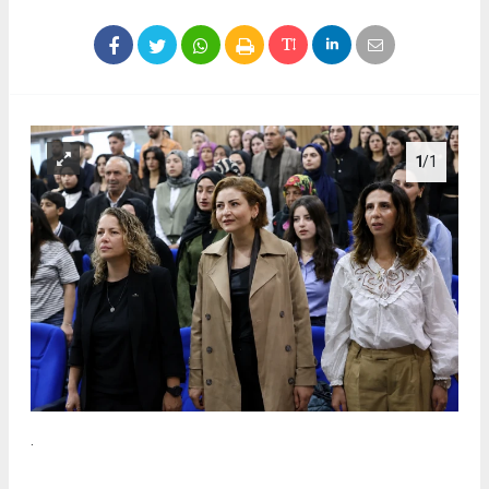
1
/1
.