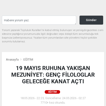
Gönder
Yorum yazarak Topluluk Kuralları’nı kabul etmiş bulunuyor ve yeniigdirgazetesi.com
sitesine yaptığınız yorumunuzla ilgili doğrudan veya dolaylı tüm sorumluluğu tek
başınıza üstleniyorsunuz. Yazılan tüm yorumlardan site yönetimi hiçbir şekilde
sorumlu tutulamaz.
Anasayfa
EĞİTİM
19 MAYIS RUHUNA YAKIŞAN
MEZUNİYET: GENÇ FİLOLOGLAR
GELECEĞE KANAT AÇTI
EĞİTİM
18.05.2026 - 22:23, Güncelleme: 24.05.2026 - 02:27
7710+ kez okundu.