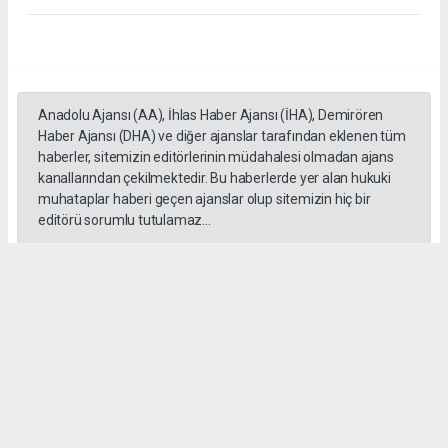
Anadolu Ajansı (AA), İhlas Haber Ajansı (İHA), Demirören
Haber Ajansı (DHA) ve diğer ajanslar tarafından eklenen tüm
haberler, sitemizin editörlerinin müdahalesi olmadan ajans
kanallarından çekilmektedir. Bu haberlerde yer alan hukuki
muhataplar haberi geçen ajanslar olup sitemizin hiç bir
editörü sorumlu tutulamaz...
#İngiliz Dili ve Edebiyatı Mezuniyet Töreni
#ığdır üniversitesi
Administrator Administrator
yeniigdirgazetesi@gmail.com