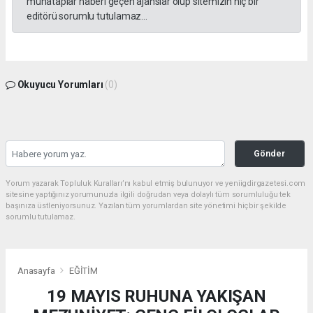
muhataplar haberi geçen ajanslar olup sitemizin hiç bir
editörü sorumlu tutulamaz...
Okuyucu Yorumları
(0)
Gönder
Yorum yazarak Topluluk Kuralları’nı kabul etmiş bulunuyor ve yeniigdirgazetesi.com
sitesine yaptığınız yorumunuzla ilgili doğrudan veya dolaylı tüm sorumluluğu tek
başınıza üstleniyorsunuz. Yazılan tüm yorumlardan site yönetimi hiçbir şekilde
sorumlu tutulamaz.
Anasayfa
EĞİTİM
19 MAYIS RUHUNA YAKIŞAN