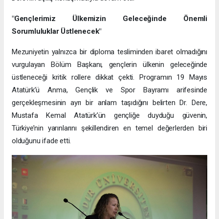
"Gençlerimiz Ülkemizin Geleceğinde Önemli
Sorumluluklar Üstlenecek"
Mezuniyetin yalnızca bir diploma tesliminden ibaret olmadığını
vurgulayan Bölüm Başkanı, gençlerin ülkenin geleceğinde
üstleneceği kritik rollere dikkat çekti. Programın 19 Mayıs
Atatürk’ü Anma, Gençlik ve Spor Bayramı arifesinde
gerçekleşmesinin ayrı bir anlam taşıdığını belirten Dr. Dere,
Mustafa Kemal Atatürk’ün gençliğe duyduğu güvenin,
Türkiye’nin yarınlarını şekillendiren en temel değerlerden biri
olduğunu ifade etti.