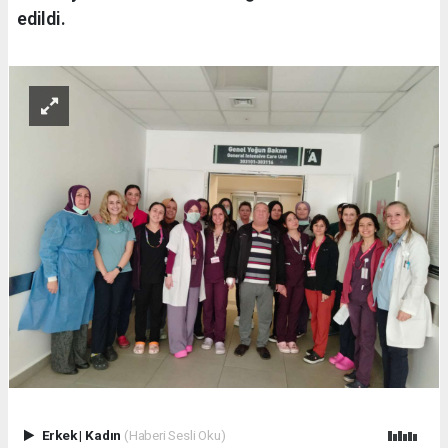
edildi.
Erkek
|
Kadın
(Haberi Sesli Oku)