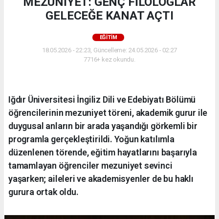
MEZUNİYET: GENÇ FİLOLOGLAR
GELECEĞE KANAT AÇTI
EĞİTİM
18.05.2026 - 22:23, Güncelleme: 24.05.2026 - 02:27
7716+ kez okundu.
Iğdır Üniversitesi İngiliz Dili ve Edebiyatı Bölümü
öğrencilerinin mezuniyet töreni, akademik gurur ile
duygusal anların bir arada yaşandığı görkemli bir
programla gerçekleştirildi. Yoğun katılımla
düzenlenen törende, eğitim hayatlarını başarıyla
tamamlayan öğrenciler mezuniyet sevinci
yaşarken; aileleri ve akademisyenler de bu haklı
gurura ortak oldu.