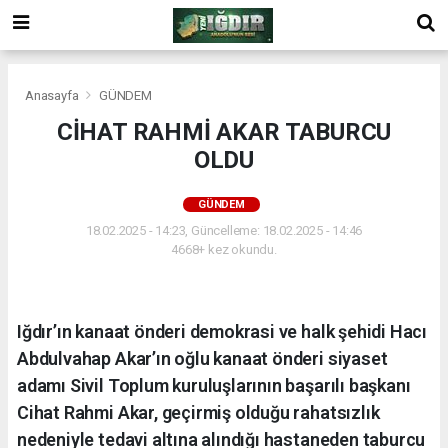
Anasayfa
GÜNDEM
CİHAT RAHMİ AKAR TABURCU
OLDU
GÜNDEM
18.02.2025 - 14:23, Güncelleme: 18.02.2025 - 14:46
4668+ kez okundu.
Iğdır’ın kanaat önderi demokrasi ve halk şehidi Hacı
Abdulvahap Akar’ın oğlu kanaat önderi siyaset
adamı Sivil Toplum kuruluşlarının başarılı başkanı
Cihat Rahmi Akar, geçirmiş olduğu rahatsızlık
nedeniyle tedavi altına alındığı hastaneden taburcu