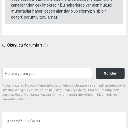
kanallarından çekilmektedir. Bu haberlerde yer alan hukuki
muhataplar haberi geçen ajanslar olup sitemizin hiç bir
editörü sorumlu tutulamaz...
Okuyucu Yorumları
(0)
Gönder
Yorum yazarak Topluluk Kuralları’nı kabul etmiş bulunuyor ve yeniigdirgazetesi.com
sitesine yaptığınız yorumunuzla ilgili doğrudan veya dolaylı tüm sorumluluğu tek
başınıza üstleniyorsunuz. Yazılan tüm yorumlardan site yönetimi hiçbir şekilde
sorumlu tutulamaz.
Anasayfa
EĞİTİM