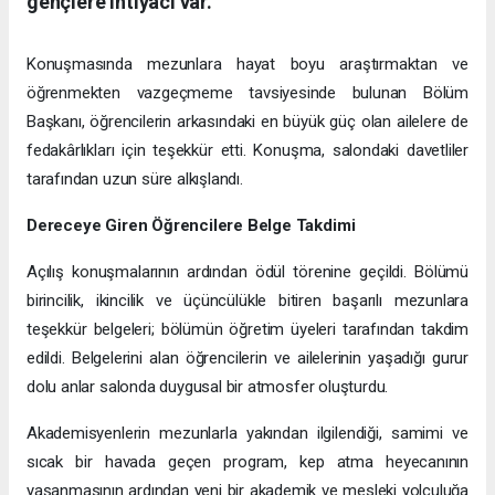
gençlere ihtiyacı var."
Konuşmasında mezunlara hayat boyu araştırmaktan ve
öğrenmekten vazgeçmeme tavsiyesinde bulunan Bölüm
Başkanı, öğrencilerin arkasındaki en büyük güç olan ailelere de
fedakârlıkları için teşekkür etti. Konuşma, salondaki davetliler
tarafından uzun süre alkışlandı.
Dereceye Giren Öğrencilere Belge Takdimi
Açılış konuşmalarının ardından ödül törenine geçildi. Bölümü
birincilik, ikincilik ve üçüncülükle bitiren başarılı mezunlara
teşekkür belgeleri; bölümün öğretim üyeleri tarafından takdim
edildi. Belgelerini alan öğrencilerin ve ailelerinin yaşadığı gurur
dolu anlar salonda duygusal bir atmosfer oluşturdu.
Akademisyenlerin mezunlarla yakından ilgilendiği, samimi ve
sıcak bir havada geçen program, kep atma heyecanının
yaşanmasının ardından yeni bir akademik ve mesleki yolculuğa