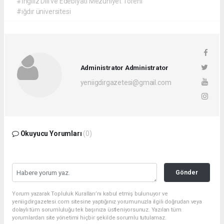
#İngiliz Dili ve Edebiyatı Mezuniyet Töreni
#ığdır üniversitesi
Administrator Administrator
yeniigdirgazetesi@gmail.com
Okuyucu Yorumları
(0)
Gönder
Yorum yazarak Topluluk Kuralları’nı kabul etmiş bulunuyor ve
yeniigdirgazetesi.com sitesine yaptığınız yorumunuzla ilgili doğrudan veya
dolaylı tüm sorumluluğu tek başınıza üstleniyorsunuz. Yazılan tüm
yorumlardan site yönetimi hiçbir şekilde sorumlu tutulamaz.