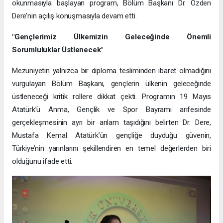
okunmasıyla başlayan program, Bölüm Başkanı Dr. Özden
Dere’nin açılış konuşmasıyla devam etti.
"Gençlerimiz Ülkemizin Geleceğinde Önemli
Sorumluluklar Üstlenecek"
Mezuniyetin yalnızca bir diploma tesliminden ibaret olmadığını
vurgulayan Bölüm Başkanı, gençlerin ülkenin geleceğinde
üstleneceği kritik rollere dikkat çekti. Programın 19 Mayıs
Atatürk’ü Anma, Gençlik ve Spor Bayramı arifesinde
gerçekleşmesinin ayrı bir anlam taşıdığını belirten Dr. Dere,
Mustafa Kemal Atatürk’ün gençliğe duyduğu güvenin,
Türkiye’nin yarınlarını şekillendiren en temel değerlerden biri
olduğunu ifade etti.