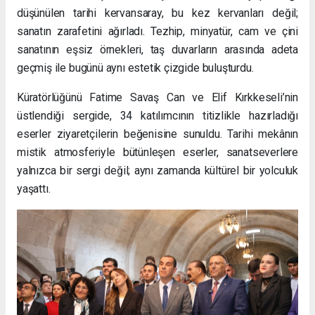
düşünülen tarihi kervansaray, bu kez kervanları değil;
sanatın zarafetini ağırladı. Tezhip, minyatür, cam ve çini
sanatının eşsiz örnekleri, taş duvarların arasında adeta
geçmiş ile bugünü aynı estetik çizgide buluşturdu.
Küratörlüğünü Fatime Savaş Can ve Elif Kırkkeseli’nin
üstlendiği sergide, 34 katılımcının titizlikle hazırladığı
eserler ziyaretçilerin beğenisine sunuldu. Tarihi mekânın
mistik atmosferiyle bütünleşen eserler, sanatseverlere
yalnızca bir sergi değil; aynı zamanda kültürel bir yolculuk
yaşattı.