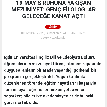
19 MAYIS RUHUNA YAKIŞAN
MEZUNİYET: GENÇ FİLOLOGLAR
GELECEĞE KANAT AÇTI
EĞİTİM
18.05.2026 - 22:23, Güncelleme: 24.05.2026 - 02:27
7693+ kez okundu.
Iğdır Üniversitesi İngiliz Dili ve Edebiyatı Bölümü
öğrencilerinin mezuniyet töreni, akademik gurur ile
duygusal anların bir arada yaşandığı görkemli bir
programla gerçekleştirildi. Yoğun katılımla
düzenlenen törende, eğitim hayatlarını başarıyla
tamamlayan öğrenciler mezuniyet sevinci
yaşarken; aileleri ve akademisyenler de bu haklı
gurura ortak oldu.