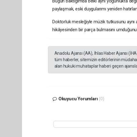
Bugün baktığımda belki aynı yoğunlukta değil
paylaşmak, eski duygularımı yeniden hatırla
Doktorluk mesleğiyle müzik tutkusunu aynı
hikâyesinden bir parça bulmasını umduğunu b
Anadolu Ajansı (AA), İhlas Haber Ajansı (İHA
tüm haberler, sitemizin editörlerinin müdaha
alan hukuki muhataplar haberi geçen ajanslar
Okuyucu Yorumları
(0)