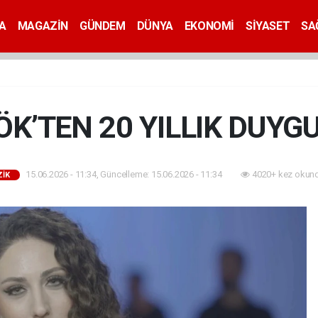
A
MAGAZİN
GÜNDEM
DÜNYA
EKONOMİ
SİYASET
SA
K’TEN 20 YILLIK DUYG
15.06.2026 - 11:34, Güncelleme: 15.06.2026 - 11:34
4020+ kez okund
İK