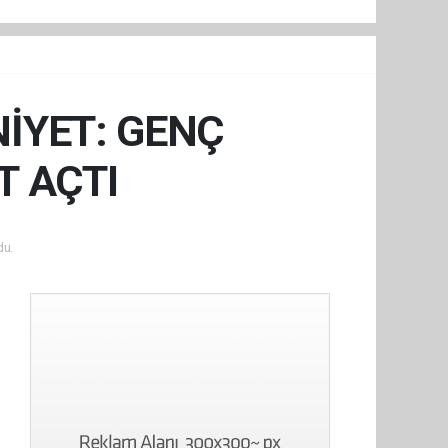
İYET: GENÇ
T AÇTI
du.