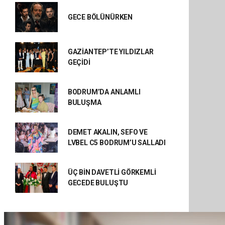
GECE BÖLÜNÜRKEN
GAZİANTEP’TE YILDIZLAR
GEÇİDİ
BODRUM’DA ANLAMLI
BULUŞMA
DEMET AKALIN, SEFO VE
LVBEL C5 BODRUM’U SALLADI
ÜÇ BİN DAVETLİ GÖRKEMLİ
GECEDE BULUŞTU