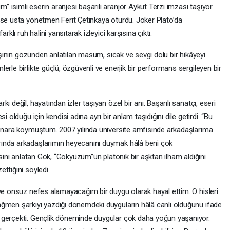
isimli eserin aranjesi başarılı aranjör Aykut Terzi imzası taşıyor.
ise usta yönetmen Ferit Çetinkaya oturdu. Joker Plato’da
rklı ruh halini yansıtarak izleyici karşısına çıktı.
kişinin gözünden anlatılan masum, sıcak ve sevgi dolu bir hikâyeyi
erle birlikte güçlü, özgüvenli ve enerjik bir performans sergileyen bir
 değil, hayatından izler taşıyan özel bir anı. Başarılı sanatçı, eseri
i olduğu için kendisi adına ayrı bir anlam taşıdığını dile getirdi. “Bu
kenara koymuştum. 2007 yılında üniversite amfisinde arkadaşlarıma
ında arkadaşlarımın heyecanını duymak hâlâ beni çok
esini anlatan Gök, “Gökyüzüm”ün platonik bir aşktan ilham aldığını
ttiğini söyledi.
 ve onsuz nefes alamayacağım bir duygu olarak hayal ettim. O hisleri
ağmen şarkıyı yazdığı dönemdeki duyguların hâlâ canlı olduğunu ifade
 gerçekti. Gençlik döneminde duygular çok daha yoğun yaşanıyor.