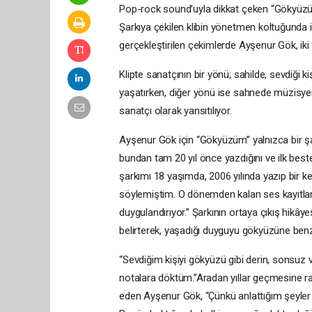
Pop-rock sound’uyla dikkat çeken “Gökyüzüm” 
Şarkıya çekilen klibin yönetmen koltuğunda 
gerçekleştirilen çekimlerde Ayşenur Gök, iki fa
Klipte sanatçının bir yönü; sahilde, sevdiği 
yaşatırken, diğer yönü ise sahnede müzisyenl
sanatçı olarak yansıtılıyor.
Ayşenur Gök için “Gökyüzüm” yalnızca bir şarkı
bundan tam 20 yıl önce yazdığını ve ilk bestes
şarkımı 18 yaşımda, 2006 yılında yazıp bir 
söylemiştim. O dönemden kalan ses kayıtlar
duygulandırıyor.” Şarkının ortaya çıkış hikây
belirterek, yaşadığı duyguyu gökyüzüne benze
“Sevdiğim kişiyi gökyüzü gibi derin, sonsuz
notalara döktüm.”Aradan yıllar geçmesine r
eden Ayşenur Gök, “Çünkü anlattığım şeyler