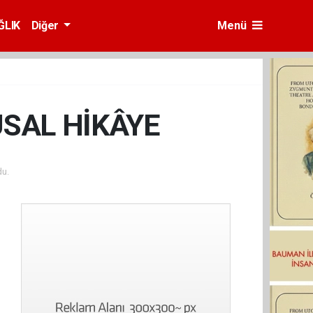
ĞLIK
Diğer
Menü
USAL HİKÂYE
u.