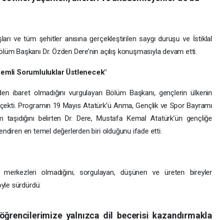
rı ve tüm şehitler anısına gerçekleştirilen saygı duruşu ve İstiklal
lüm Başkanı Dr. Özden Dere’nin açılış konuşmasıyla devam etti.
emli Sorumluluklar Üstlenecek"
den ibaret olmadığını vurgulayan Bölüm Başkanı, gençlerin ülkenin
at çekti. Programın 19 Mayıs Atatürk’ü Anma, Gençlik ve Spor Bayramı
m taşıdığını belirten Dr. Dere, Mustafa Kemal Atatürk’ün gençliğe
lendiren en temel değerlerden biri olduğunu ifade etti.
 merkezleri olmadığını; sorgulayan, düşünen ve üreten bireyler
öyle sürdürdü:
i, öğrencilerimize yalnızca dil becerisi kazandırmakla