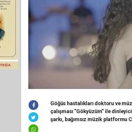
Göğüs hastalıkları doktoru ve müz
çalışması “Gökyüzüm” ile dinleyicil
şarkı, bağımsız müzik platformu CD