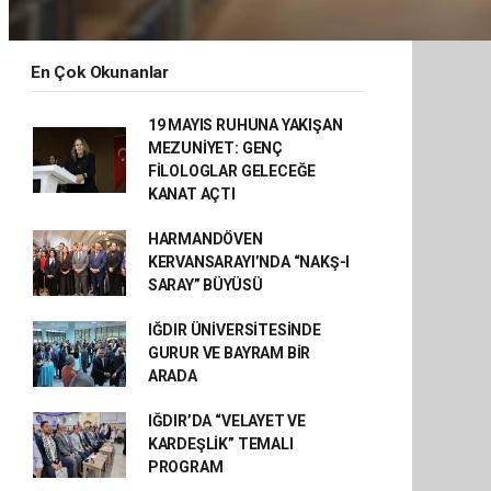
En Çok Okunanlar
19 MAYIS RUHUNA YAKIŞAN
MEZUNİYET: GENÇ
FİLOLOGLAR GELECEĞE
KANAT AÇTI
HARMANDÖVEN
KERVANSARAYI’NDA “NAKŞ-I
SARAY” BÜYÜSÜ
IĞDIR ÜNİVERSİTESİNDE
GURUR VE BAYRAM BİR
ARADA
IĞDIR’DA “VELAYET VE
KARDEŞLİK” TEMALI
PROGRAM