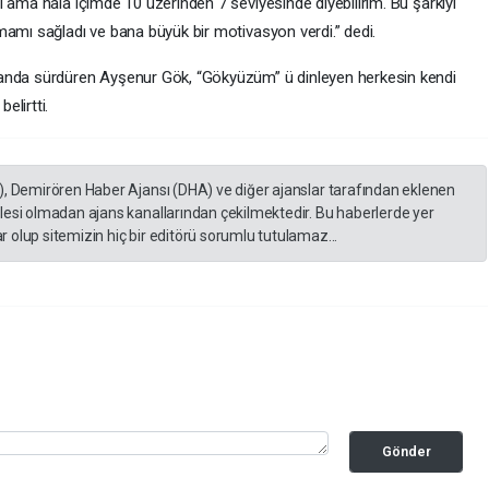
 ama hâlâ içimde 10 üzerinden 7 seviyesinde diyebilirim. Bu şarkıyı
mamı sağladı ve bana büyük bir motivasyon verdi.” dedi.
 anda sürdüren Ayşenur Gök, “Gökyüzüm” ü dinleyen herkesin kendi
elirtti.
), Demirören Haber Ajansı (DHA) ve diğer ajanslar tarafından eklenen
lesi olmadan ajans kanallarından çekilmektedir. Bu haberlerde yer
 olup sitemizin hiç bir editörü sorumlu tutulamaz...
Gönder