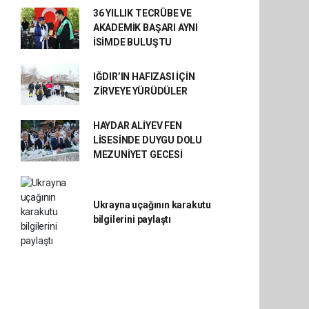
36 YILLIK TECRÜBE VE
AKADEMİK BAŞARI AYNI
İSİMDE BULUŞTU
IĞDIR’IN HAFIZASI İÇİN
ZİRVEYE YÜRÜDÜLER
HAYDAR ALİYEV FEN
LİSESİNDE DUYGU DOLU
MEZUNİYET GECESİ
Ukrayna uçağının karakutu
bilgilerini paylaştı