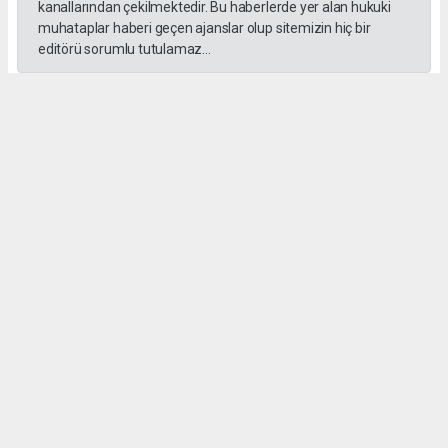
kanallarından çekilmektedir. Bu haberlerde yer alan hukuki
muhataplar haberi geçen ajanslar olup sitemizin hiç bir
editörü sorumlu tutulamaz...
#İngiliz Dili ve Edebiyatı Mezuniyet Töreni
#ığdır üniversitesi
Administrator Administrator
yeniigdirgazetesi@gmail.com
Okuyucu Yorumları
(0)