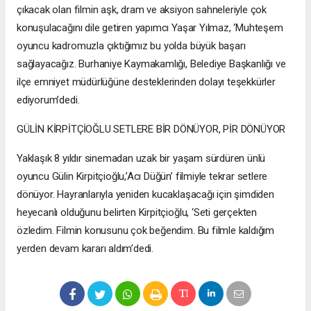
çıkacak olan filmin aşk, dram ve aksiyon sahneleriyle çok
konuşulacağını dile getiren yapımcı Yaşar Yılmaz, ‘Muhteşem
oyuncu kadromuzla çıktığımız bu yolda büyük başarı
sağlayacağız. Burhaniye Kaymakamlığı, Belediye Başkanlığı ve
ilçe emniyet müdürlüğüne desteklerinden dolayı teşekkürler
ediyorum’dedi.
GÜLİN KİRPİTÇİOĞLU SETLERE BİR DÖNÜYOR, PİR DÖNÜYOR
Yaklaşık 8 yıldır sinemadan uzak bir yaşam sürdüren ünlü
oyuncu Gülin Kirpitçioğlu,’Acı Düğün’ filmiyle tekrar setlere
dönüyor. Hayranlarıyla yeniden kucaklaşacağı için şimdiden
heyecanlı olduğunu belirten Kirpitçioğlu, ‘Seti gerçekten
özledim. Filmin konusunu çok beğendim. Bu filmle kaldığım
yerden devam kararı aldım’dedi.