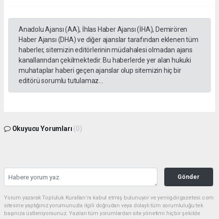
Anadolu Ajansı (AA), İhlas Haber Ajansı (İHA), Demirören
Haber Ajansı (DHA) ve diğer ajanslar tarafından eklenen tüm
haberler, sitemizin editörlerinin müdahalesi olmadan ajans
kanallarından çekilmektedir. Bu haberlerde yer alan hukuki
muhataplar haberi geçen ajanslar olup sitemizin hiç bir
editörü sorumlu tutulamaz...
Okuyucu Yorumları
(0)
Gönder
Yorum yazarak Topluluk Kuralları’nı kabul etmiş bulunuyor ve yeniigdirgazetesi.com
sitesine yaptığınız yorumunuzla ilgili doğrudan veya dolaylı tüm sorumluluğu tek
başınıza üstleniyorsunuz. Yazılan tüm yorumlardan site yönetimi hiçbir şekilde