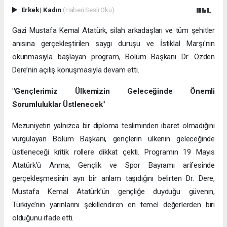
Erkek
|
Kadın
(Haberi Sesli Oku)
Gazi Mustafa Kemal Atatürk, silah arkadaşları ve tüm şehitler
anısına gerçekleştirilen saygı duruşu ve İstiklal Marşı'nın
okunmasıyla başlayan program, Bölüm Başkanı Dr. Özden
Dere’nin açılış konuşmasıyla devam etti.
"Gençlerimiz Ülkemizin Geleceğinde Önemli
Sorumluluklar Üstlenecek"
Mezuniyetin yalnızca bir diploma tesliminden ibaret olmadığını
vurgulayan Bölüm Başkanı, gençlerin ülkenin geleceğinde
üstleneceği kritik rollere dikkat çekti. Programın 19 Mayıs
Atatürk’ü Anma, Gençlik ve Spor Bayramı arifesinde
gerçekleşmesinin ayrı bir anlam taşıdığını belirten Dr. Dere,
Mustafa Kemal Atatürk’ün gençliğe duyduğu güvenin,
Türkiye’nin yarınlarını şekillendiren en temel değerlerden biri
olduğunu ifade etti.