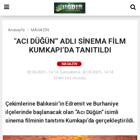
Anasayfa
MAGAZİN
"ACI DÜĞÜN"' ADLI SİNEMA FİLM
KUMKAPI’DA TANITILDI
MAGAZİN
02.06.2025 - 14:14, Güncelleme: 02.06.2025 - 14:14
3346+ kez okundu.
Çekimlerine Balıkesir'in Edremit ve Burhaniye
ilçelerinde başlanacak olan “Acı Düğün” isimli
sinema filminin tanıtımı Kumkapı’da gerçekleştirildi.