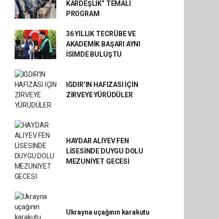
KARDEŞLİK” TEMALI
PROGRAM
36 YILLIK TECRÜBE VE
AKADEMİK BAŞARI AYNI
İSİMDE BULUŞTU
IĞDIR’IN HAFIZASI İÇİN
ZİRVEYE YÜRÜDÜLER
HAYDAR ALİYEV FEN
LİSESİNDE DUYGU DOLU
MEZUNİYET GECESİ
Ukrayna uçağının karakutu