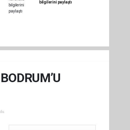
bilgilerini paylaştı
5 BODRUM’U
du.