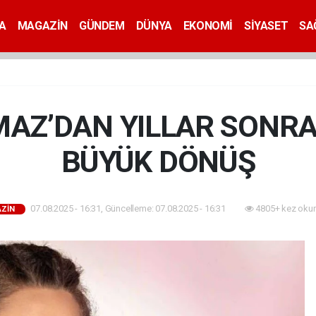
A
MAGAZİN
GÜNDEM
DÜNYA
EKONOMİ
SİYASET
SA
MAZ’DAN YILLAR SONR
BÜYÜK DÖNÜŞ
07.08.2025 - 16:31, Güncelleme: 07.08.2025 - 16:31
4805+ kez oku
ZİN