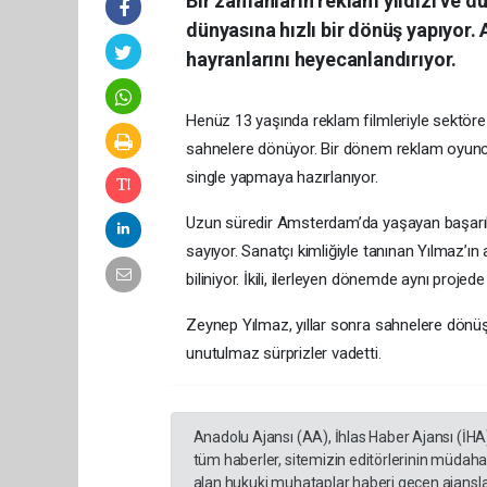
Bir zamanların reklam yıldızı ve d
dünyasına hızlı bir dönüş yapıyor
hayranlarını heyecanlandırıyor.
Henüz 13 yaşında reklam filmleriyle sektör
sahnelere dönüyor. Bir dönem reklam oyuncul
single yapmaya hazırlanıyor.
Uzun süredir Amsterdam’da yaşayan başarılı
sayıyor. Sanatçı kimliğiyle tanınan Yılmaz’ı
biliniyor. İkili, ilerleyen dönemde aynı proj
Zeynep Yılmaz, yıllar sonra sahnelere dönüş
unutulmaz sürprizler vadetti.
Anadolu Ajansı (AA), İhlas Haber Ajansı (İHA
tüm haberler, sitemizin editörlerinin müdaha
alan hukuki muhataplar haberi geçen ajanslar