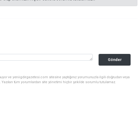
Gönder
uyor ve yeniigdirgazetesi.com sitesine yaptığınız yorumunuzla ilgili doğrudan veya
. Yazılan tüm yorumlardan site yönetimi hiçbir şekilde sorumlu tutulamaz.