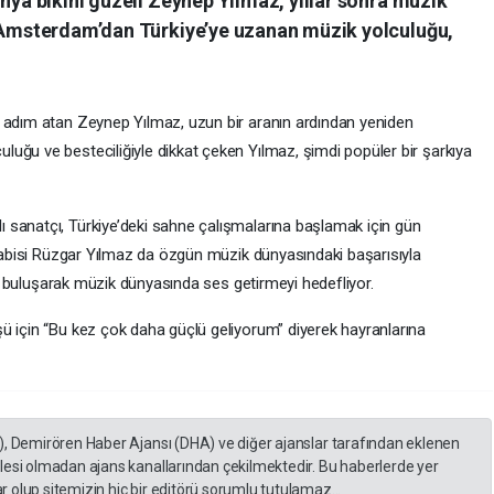
ünya bikini güzeli Zeynep Yılmaz, yıllar sonra müzik
. Amsterdam’dan Türkiye’ye uzanan müzik yolculuğu,
e adım atan Zeynep Yılmaz, uzun bir aranın ardından yeniden
uğu ve besteciliğiyle dikkat çeken Yılmaz, şimdi popüler bir şarkıya
 sanatçı, Türkiye’deki sahne çalışmalarına başlamak için gün
n abisi Rüzgar Yılmaz da özgün müzik dünyasındaki başarısıyla
ede buluşarak müzik dünyasında ses getirmeyi hedefliyor.
ü için “Bu kez çok daha güçlü geliyorum” diyerek hayranlarına
), Demirören Haber Ajansı (DHA) ve diğer ajanslar tarafından eklenen
lesi olmadan ajans kanallarından çekilmektedir. Bu haberlerde yer
 olup sitemizin hiç bir editörü sorumlu tutulamaz...