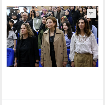
1
/1
.