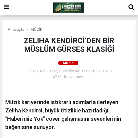
Anasayfa
MÜZİK
ZELİHA KENDİRCİ’DEN BİR
MÜSLÜM GÜRSES KLASİĞİ
MÜZİK
17.03.2026 - 10:35, Güncelleme: 17.03.2026 - 10:35
4712+ kez okundu.
Müzik kariyerinde istikrarlı adımlarla ilerleyen
Zeliha Kendirci, büyük titizlikle hazırladığı
"Haberimiz Yok" cover çalışmasını sevenlerinin
beğenisine sunuyor.