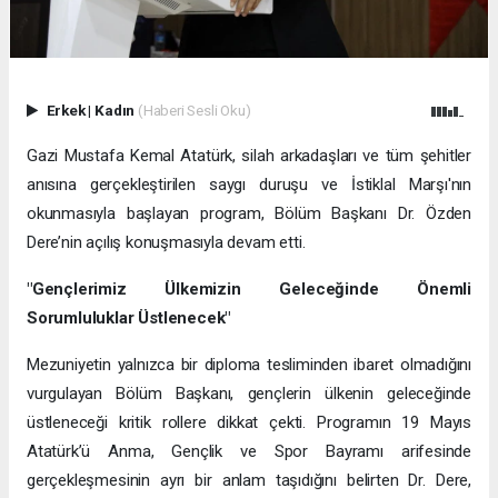
Erkek
|
Kadın
(Haberi Sesli Oku)
Gazi Mustafa Kemal Atatürk, silah arkadaşları ve tüm şehitler
anısına gerçekleştirilen saygı duruşu ve İstiklal Marşı'nın
okunmasıyla başlayan program, Bölüm Başkanı Dr. Özden
Dere’nin açılış konuşmasıyla devam etti.
"Gençlerimiz Ülkemizin Geleceğinde Önemli
Sorumluluklar Üstlenecek"
Mezuniyetin yalnızca bir diploma tesliminden ibaret olmadığını
vurgulayan Bölüm Başkanı, gençlerin ülkenin geleceğinde
üstleneceği kritik rollere dikkat çekti. Programın 19 Mayıs
Atatürk’ü Anma, Gençlik ve Spor Bayramı arifesinde
gerçekleşmesinin ayrı bir anlam taşıdığını belirten Dr. Dere,