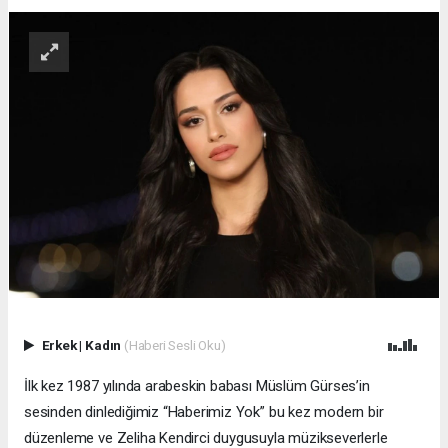
Erkek
|
Kadın
(Haberi Sesli Oku)
İlk kez 1987 yılında arabeskin babası Müslüm Gürses’in
sesinden dinlediğimiz “Haberimiz Yok” bu kez modern bir
düzenleme ve Zeliha Kendirci duygusuyla müzikseverlerle