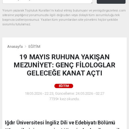
Yorum yazarak Topluluk Kuralları’nı kabul etmiş bulunuyor ve yeniigdirgazetesi.com
sitesine yaptığınız yorumunuzla ilgili doğrudan veya dolaylı tüm sorumluluğu tek
başınıza üstleniyorsunuz. Yazılan tüm yorumlardan site yönetimi hiçbir şekilde
sorumlu tutulamaz.
Anasayfa
EĞİTİM
19 MAYIS RUHUNA YAKIŞAN
MEZUNİYET: GENÇ FİLOLOGLAR
GELECEĞE KANAT AÇTI
EĞİTİM
18.05.2026 - 22:23, Güncelleme: 24.05.2026 - 02:27
7739+ kez okundu.
Iğdır Üniversitesi İngiliz Dili ve Edebiyatı Bölümü