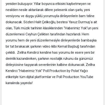
yeniden buluşuyor. Yıllar boyunca etkisini kaybetmeyen ve
nesilden nesile aktarılarak dillere pelesenk olan şarkı, yeni
versiyonu ve duygu yüklü yorumuyla dinleyenlerin bam teline
dokunacak. Sözleri Halit Çelikoğlu, bestesi Yavuz Durmuş’a ait
olan, Türk müzik tarihinin klasiklerinden “Haberimiz Yok”un yeni
düzenlemesi Ceyhun Çelikten tarafından hazırlandı. Hem
yorumu hem de yeni düzenlemesiyle dinleyenlerde bambaşka
bir tat bırakacak şarkının video klibi Kemal Başbuğ tarafından
çekildi. Zeliha Kendirci kendine has yorumu ile esere yeni bir
derinlik kazandırırken, şarkının nostaljik ruhunu da günümüz
dinleyicisine taşıyarak sevenlerinin kalbine dokunacak. Zeliha
Kendirci “Haberimiz Yok” Poll Production by Polat Yağcı
etiketiyle tüm dijital platformlar ve Poll Production YouTube
kanalında yayında!