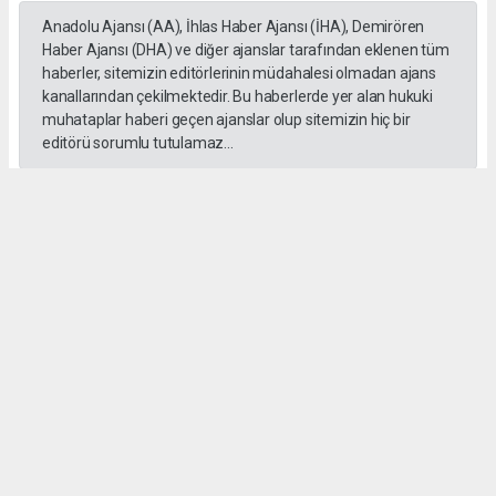
Anadolu Ajansı (AA), İhlas Haber Ajansı (İHA), Demirören
Haber Ajansı (DHA) ve diğer ajanslar tarafından eklenen tüm
haberler, sitemizin editörlerinin müdahalesi olmadan ajans
kanallarından çekilmektedir. Bu haberlerde yer alan hukuki
muhataplar haberi geçen ajanslar olup sitemizin hiç bir
editörü sorumlu tutulamaz...
#İngiliz Dili ve Edebiyatı Mezuniyet Töreni
#ığdır üniversitesi
Administrator Administrator
yeniigdirgazetesi@gmail.com