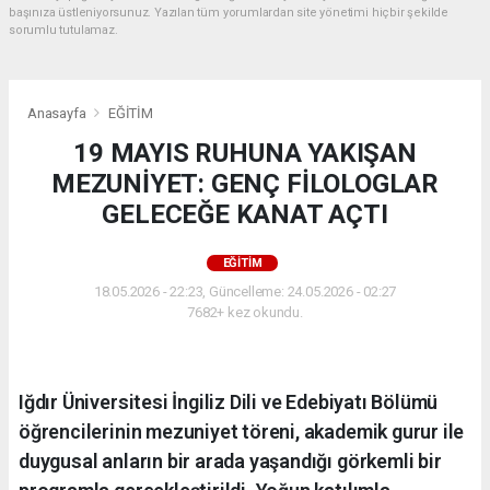
başınıza üstleniyorsunuz. Yazılan tüm yorumlardan site yönetimi hiçbir şekilde
sorumlu tutulamaz.
Anasayfa
EĞİTİM
19 MAYIS RUHUNA YAKIŞAN
MEZUNİYET: GENÇ FİLOLOGLAR
GELECEĞE KANAT AÇTI
EĞİTİM
18.05.2026 - 22:23, Güncelleme: 24.05.2026 - 02:27
7682+ kez okundu.
Iğdır Üniversitesi İngiliz Dili ve Edebiyatı Bölümü
öğrencilerinin mezuniyet töreni, akademik gurur ile
duygusal anların bir arada yaşandığı görkemli bir