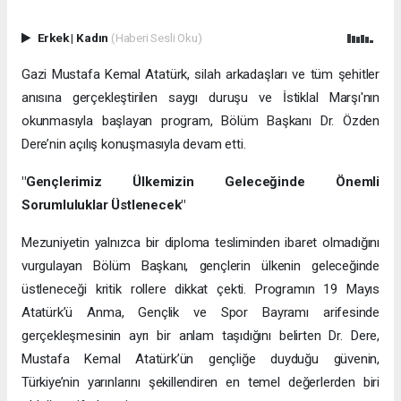
Erkek
|
Kadın
(Haberi Sesli Oku)
Gazi Mustafa Kemal Atatürk, silah arkadaşları ve tüm şehitler
anısına gerçekleştirilen saygı duruşu ve İstiklal Marşı'nın
okunmasıyla başlayan program, Bölüm Başkanı Dr. Özden
Dere’nin açılış konuşmasıyla devam etti.
"Gençlerimiz Ülkemizin Geleceğinde Önemli
Sorumluluklar Üstlenecek"
Mezuniyetin yalnızca bir diploma tesliminden ibaret olmadığını
vurgulayan Bölüm Başkanı, gençlerin ülkenin geleceğinde
üstleneceği kritik rollere dikkat çekti. Programın 19 Mayıs
Atatürk’ü Anma, Gençlik ve Spor Bayramı arifesinde
gerçekleşmesinin ayrı bir anlam taşıdığını belirten Dr. Dere,
Mustafa Kemal Atatürk’ün gençliğe duyduğu güvenin,
Türkiye’nin yarınlarını şekillendiren en temel değerlerden biri