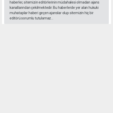
haberler, sitemizin editörlerinin müdahalesi olmadan ajans
kanallarından çekilmektedir. Bu haberlerde yer alan hukuki
muhataplar haberi geçen ajanslar olup sitemizin hiç bir
editörü sorumlu tutulamaz...
#İngiliz Dili ve Edebiyatı Mezuniyet Töreni
#ığdır üniversitesi
Administrator Administrator
yeniigdirgazetesi@gmail.com
Okuyucu Yorumları
(0)