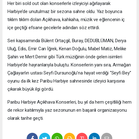
Her biri sold out olan konserlerle izleyiciyi ağırlayarak
Harbiye’de unutulmaz bir sezona sahne oldu. Yaz boyunca
tıklım tıklım dolan Açıkhava, kahkaha, müzik ve eğlencenin iç
içe geçtiği efsane gecelerle adından söz ettirdi.
Seri kapsamında Bülent Ortaçgil, Buray, DEDUBLÜMAN, Derya
Uluğ, Edis, Emir Can İğrek, Kenan Doğulu, Mabel Matiz, Melike
Şahin ve Mert Demir gibi Türk müziğinin önde gelen isimleri
Harbiye’de hayranlarıyla buluştu. Konserlerin yanı sıra, Armağan
Çağlayan’ın ustası Seyfi Dursunoğlu’na hayat verdiği “Seyfi Bey”
oyunu da ilk kez Paribu Harbiye sahnesinde izleyici karşısına
çıkarak büyük ilgi gördü.
Paribu Harbiye Açıkhava Konserleri, bu yıl da hem çeşitliliği hem
de rekor katılımıyla yaz sezonunun en başarılı organizasyonu
olarak tarihe geçti.