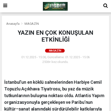
Anasayfa
MAGAZİN
YAZIN EN ÇOK KONUŞULAN
ETKİNLİĞİ
MAGAZİN
01.12.2025 - 15:06, Güncelleme: 01.12.2025 - 15:06
2506+ kez okundu.
İstanbul’un en köklü sahnelerinden Harbiye Cemil
Topuzlu Açıkhava Tiyatrosu, bu yaz da müzik
tutkunlarının buluşma noktası oldu. Atlantis Yapım
organizasyonuyla gerçekleşen ve Paribu’nun
kültür–sanat alanındaki sürdürülebilir katkılarıyla