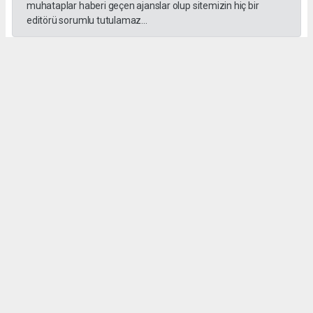
muhataplar haberi geçen ajanslar olup sitemizin hiç bir
editörü sorumlu tutulamaz...
#İngiliz Dili ve Edebiyatı Mezuniyet Töreni
#ığdır üniversitesi
Administrator Administrator
yeniigdirgazetesi@gmail.com
Okuyucu Yorumları
(0)
Gönder