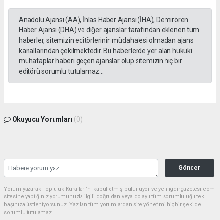
Anadolu Ajansı (AA), İhlas Haber Ajansı (İHA), Demirören
Haber Ajansı (DHA) ve diğer ajanslar tarafından eklenen tüm
haberler, sitemizin editörlerinin müdahalesi olmadan ajans
kanallarından çekilmektedir. Bu haberlerde yer alan hukuki
muhataplar haberi geçen ajanslar olup sitemizin hiç bir
editörü sorumlu tutulamaz...
Okuyucu Yorumları
(0)
Gönder
Yorum yazarak Topluluk Kuralları’nı kabul etmiş bulunuyor ve yeniigdirgazetesi.com
sitesine yaptığınız yorumunuzla ilgili doğrudan veya dolaylı tüm sorumluluğu tek
başınıza üstleniyorsunuz. Yazılan tüm yorumlardan site yönetimi hiçbir şekilde
sorumlu tutulamaz.