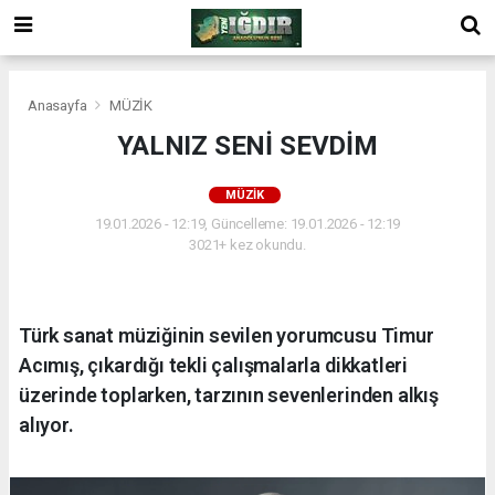
Anasayfa
MÜZİK
YALNIZ SENİ SEVDİM
MÜZİK
19.01.2026 - 12:19, Güncelleme: 19.01.2026 - 12:19
3021+ kez okundu.
Türk sanat müziğinin sevilen yorumcusu Timur
Acımış, çıkardığı tekli çalışmalarla dikkatleri
üzerinde toplarken, tarzının sevenlerinden alkış
alıyor.