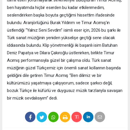
isimli eseri yorumlayarak sevenleriyle buluşturan Timur Acımış,
ben hayatımda hiçbir eserden bu kadar etkilenmedim,
seslendirirken başka boyuta geçtiğimi hissettim ifadesinde
bulundu. Aranjörlüğünü Burak Yıldırım ve Timur Acımış’ın
üstlendiği “Yalnız Seni Sevdim” isimli eser için, 2026 bu şarkı ile
Türk sanat müziğinin yeniden yükselişe geçtiği sene olacak
iddiasında bulundu. Klip yönetmenliği iki başarılı isim Batuhan
Deniz Papatya ve Dilara Çakıroğlu üstlenirken, birlikte Timur
Acımış performansıyla güzel bir çalışma oldu. Türk sanat
müziğinin güzel Türkçemiz için önemli sanat kollarının başında
geldiğini dile getiren Timur Acımış “Ben dilimiz ve bir
kültürümüzü yaşatmaya çalışıyorum, sadece şarkıcı değil,
bozuk Türkçe ile küfürlü ve duygusuz müzik tarzlarıyla savaşan
bir müzik sevdalısıyım” dedi.