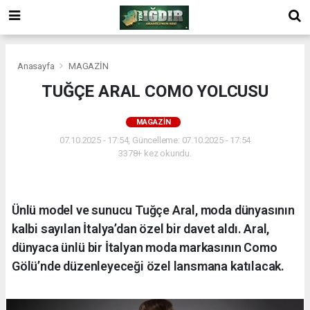
Anasayfa
MAGAZİN
TUĞÇE ARAL COMO YOLCUSU
MAGAZİN
07.10.2025 - 17:54, Güncelleme: 07.10.2025 - 17:54
3378+ kez okundu.
Ünlü model ve sunucu Tuğçe Aral, moda dünyasının
kalbi sayılan İtalya’dan özel bir davet aldı. Aral,
dünyaca ünlü bir İtalyan moda markasının Como
Gölü’nde düzenleyeceği özel lansmana katılacak.