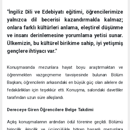
"İngiliz Dili ve Edebiyatı eğitimi, öğrencilerimize
yalnızca dil becerisi kazandırmakla kalmaz;
onlara farklı kültürleri anlama, eleştirel düşünme
ve insanı derinlemesine yorumlama yetisi sunar.
Ülkemizin, bu kültürel birikime sahip, iyi yetişmiş
gençlere ihtiyacı var."
Konuşmasında mezunlara hayat boyu araştırmaktan ve
öğrenmekten vazgeçmeme tavsiyesinde bulunan Bölüm
Başkanı, öğrencilerin arkasındaki en büyük güç olan ailelere de
fedakârlıkları için teşekkür etti. Konuşma, salondaki davetliler
tarafından uzun süre alkışlandı.
Dereceye Giren Öğrencilere Belge Takdimi
Açılış konuşmalarının ardından ödül törenine geçildi. Bölümü
birincilik, ikincilik ve üçüncülükle bitiren başarılı mezunlara