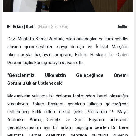
Erkek
|
Kadın
(Haberi Sesli Oku)
Gazi Mustafa Kemal Atatürk, silah arkadaşları ve tüm şehitler
anısına gerçekleştirilen saygı duruşu ve İstiklal Marşı'nın
okunmasıyla başlayan program, Bölüm Başkanı Dr. Özden
Dere’nin açılış konuşmasıyla devam etti.
"Gençlerimiz Ülkemizin Geleceğinde Önemli
Sorumluluklar Üstlenecek"
Mezuniyetin yalnızca bir diploma tesliminden ibaret olmadığını
vurgulayan Bölüm Başkanı, gençlerin ülkenin geleceğinde
üstleneceği kritik rollere dikkat çekti. Programın 19 Mayıs
Atatürk’ü Anma, Gençlik ve Spor Bayramı arifesinde
gerçekleşmesinin ayrı bir anlam taşıdığını belirten Dr. Dere,
Mustafa Kemal Atatürk’ün gençliğe duyduğu güvenin,