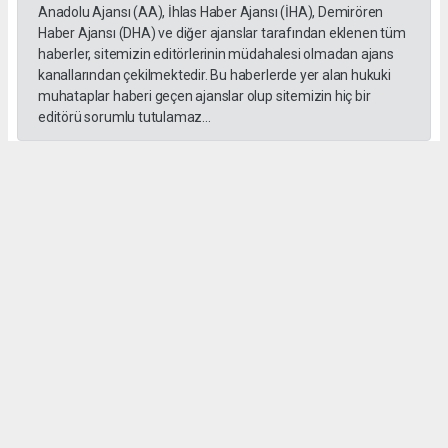
Anadolu Ajansı (AA), İhlas Haber Ajansı (İHA), Demirören
Haber Ajansı (DHA) ve diğer ajanslar tarafından eklenen tüm
haberler, sitemizin editörlerinin müdahalesi olmadan ajans
kanallarından çekilmektedir. Bu haberlerde yer alan hukuki
muhataplar haberi geçen ajanslar olup sitemizin hiç bir
editörü sorumlu tutulamaz...
#İngiliz Dili ve Edebiyatı Mezuniyet Töreni
#ığdır üniversitesi
Administrator Administrator
yeniigdirgazetesi@gmail.com
Okuyucu Yorumları
(0)