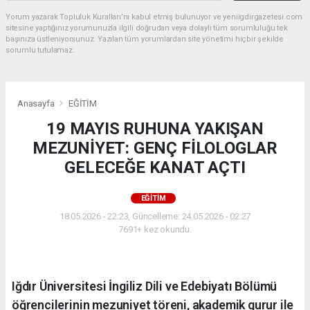
Yorum yazarak Topluluk Kuralları’nı kabul etmiş bulunuyor ve yeniigdirgazetesi.com
sitesine yaptığınız yorumunuzla ilgili doğrudan veya dolaylı tüm sorumluluğu tek
başınıza üstleniyorsunuz. Yazılan tüm yorumlardan site yönetimi hiçbir şekilde
sorumlu tutulamaz.
Anasayfa
EĞİTİM
19 MAYIS RUHUNA YAKIŞAN
MEZUNİYET: GENÇ FİLOLOGLAR
GELECEĞE KANAT AÇTI
EĞİTİM
18.05.2026 - 22:23, Güncelleme: 24.05.2026 - 02:27
7691+ kez okundu.
Iğdır Üniversitesi İngiliz Dili ve Edebiyatı Bölümü
öğrencilerinin mezuniyet töreni, akademik gurur ile