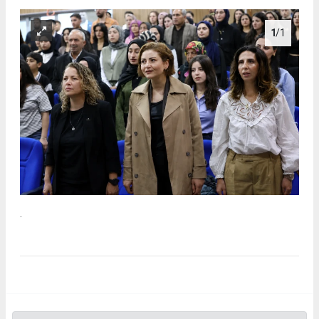
1
/1
.