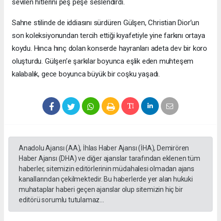
sevilen hitlerini peş peşe seslendirdi.
Sahne stilinde de iddiasını sürdüren Gülşen, Christian Dior’un
son koleksiyonundan tercih ettiği kıyafetiyle yine farkını ortaya
koydu. Hınca hınç dolan konserde hayranları adeta dev bir koro
oluşturdu. Gülşen’e şarkılar boyunca eşlik eden muhteşem
kalabalık, gece boyunca büyük bir coşku yaşadı.
Anadolu Ajansı (AA), İhlas Haber Ajansı (İHA), Demirören
Haber Ajansı (DHA) ve diğer ajanslar tarafından eklenen tüm
haberler, sitemizin editörlerinin müdahalesi olmadan ajans
kanallarından çekilmektedir. Bu haberlerde yer alan hukuki
muhataplar haberi geçen ajanslar olup sitemizin hiç bir
editörü sorumlu tutulamaz...