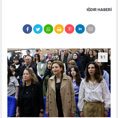
IĞDIR HABERİ
1
/1