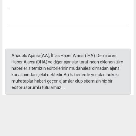
.
Anadolu Ajansı (AA), İhlas Haber Ajansı (İHA), Demirören
Haber Ajansı (DHA) ve diğer ajanslar tarafından eklenen tüm
haberler, sitemizin editörlerinin müdahalesi olmadan ajans
kanallarından çekilmektedir. Bu haberlerde yer alan hukuki
muhataplar haberi geçen ajanslar olup sitemizin hiç bir
editörü sorumlu tutulamaz...
#İngiliz Dili ve Edebiyatı Mezuniyet Töreni
#ığdır üniversitesi