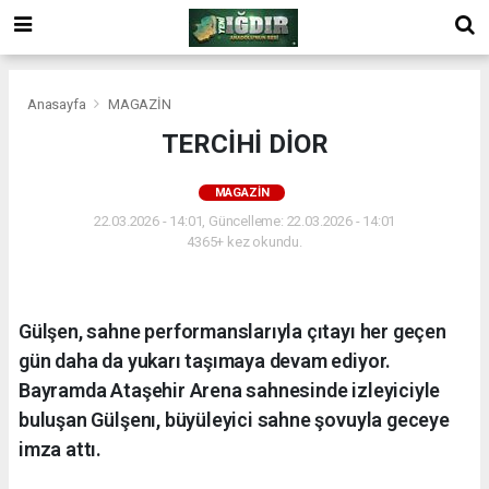
Anasayfa
MAGAZİN
TERCİHİ DİOR
MAGAZİN
22.03.2026 - 14:01, Güncelleme: 22.03.2026 - 14:01
4365+ kez okundu.
Gülşen, sahne performanslarıyla çıtayı her geçen
gün daha da yukarı taşımaya devam ediyor.
Bayramda Ataşehir Arena sahnesinde izleyiciyle
buluşan Gülşenı, büyüleyici sahne şovuyla geceye
imza attı.