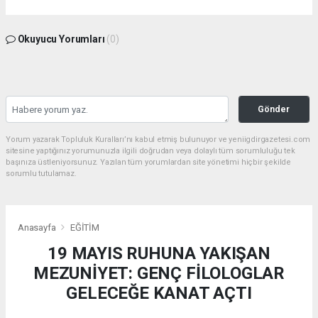
Okuyucu Yorumları
(0)
Gönder
Yorum yazarak Topluluk Kuralları’nı kabul etmiş bulunuyor ve yeniigdirgazetesi.com
sitesine yaptığınız yorumunuzla ilgili doğrudan veya dolaylı tüm sorumluluğu tek
başınıza üstleniyorsunuz. Yazılan tüm yorumlardan site yönetimi hiçbir şekilde
sorumlu tutulamaz.
Anasayfa
EĞİTİM
19 MAYIS RUHUNA YAKIŞAN
MEZUNİYET: GENÇ FİLOLOGLAR
GELECEĞE KANAT AÇTI